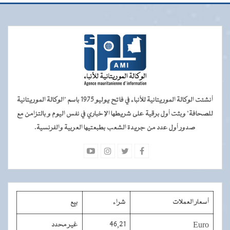
أنشئت الوكالة الموريتانية للأنباء في فاتح يوليو 1975 باسم "الوكالة الموريتانية
للصحافة" وبثت أول برقية على شريطها الإخباري في نفس اليوم و بالتزامن مع
صدور أول عدد من جريدة الشعب بطبعتيها العربية والفرنسية.
أسعار العملات
شراء
بيع
Euro
46,21
غير محدد