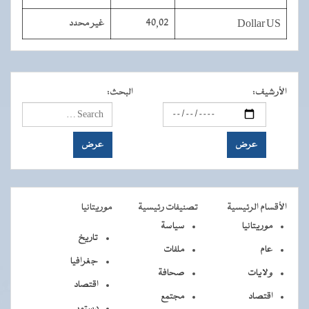
Dollar US
40,02
غير محدد
الأرشيف
:
البحث
:
الأقسام الرئيسية
تصنيفات رئيسية
موريتانيا
موريتانيا
سياسة
تاريخ
عام
ملفات
جغرافيا
ولايات
صحافة
اقتصاد
اقتصاد
مجتمع
دستور