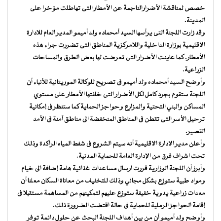
خصص لمناقشة الأضرارالناجمة عن الأمطار التى تهاطلت مؤخرا على
المدينة.
وقد زارت اللجنة التى يرأسها السيد أمحماده ولد أميمو المدير العام للادارة
الاقليمية بوزارة الداخلية واللامركزية المناطق التى تضررت جراء هذه
الأمطار. كما عاينت الأضرار التى تعرضت لها بعض الطرق والمساحات
الزراعية.
وأوضح السيد أمحماده ولد أميمو فى تصريح للوكالة الموريتانية للأنباء أن
اللجنة ستقوم بجرد كامل لكل الأضرار التى خلفتها الأمطار على مستوي
المساكن والبني التحتية والمزارع وحواجز الحماية كما ستنظر فى إمكانية
ترحيل الأسر التى تقطن فى المناطق المنخفضة الى مناطق آمنة فى الأمد
القصير.
وأعلن مدير الادارة الاقليمية أنه سيتم الشروع فى شفط المياه الراكدة وذلك
تحت اشراف فرق من الإدارة العامة للحماية المدنية.
وأبرز أن اللجنة الوزارية قررت ارسال مساعدات غذائية هامة إضافة الى خيام
ومواد طبية ستوزع بشكل مجاني وذلك للتخفيف من معاناة السكان معلنا أن
معدات زراعية يدوية خفيفة ستوزع عليهم لتمكينهم من المساهمة مستقبلا فى
إقامة الحواجز الرملية للحماية فى حالة اقتضت الضرورة ذلك.
وأوضح ولد أميمو أن من بين أهداف اللجنة البحث عن حلول دائمة توفر