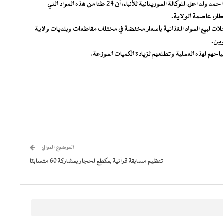
وأوضح المندوب الجهوي لمفوضية الأمن الغذائي السيد اشريف احمد ولد اعل، للوكالة الموريتانية للأنباء، أن 24 طنا من هذه المواد التي
طار، عاصمة الولاية.
 أن مفوضية الأمن الغذائي فتحت في إطار هذه العملية، 10 محلات لبيع المواد الغذائية بأسعار مخفضة في مختلف مقاطعات وبلديات ولاية
وين.
تياحهم لهذه العملية وتطلعهم لزيادة الكميات الموزعة.
الموضوع الموالي
تنظيم مسابقة قرآنية بمكطع لحجار بمشاركة 60 متسابقا