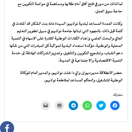
لما لذلك من دور في فتح آفاق أمام طلابها ومساهمة في موائمة التكوين مع
حاجة سوق العمل.
وكانت العمدة المساعد لبلدية نواذيبو، السيدة مانه بنت الشكار، قد أشادت في
كلمة قبل ذلك، بالجهود التي تبذلها جامعة نواذيبو في سبيل تطوير التعليم
العالي والبحث العلمي وإعداد الكفاءات الوطنية القادرة على الإسهام في التنمية
المحلية والوطنية، مؤكدة استعداد البلدية لمواكبة كل المبادرات التي من شأنها
دعم الشباب، وتشجيع التكوين والتأهيل، وتعزيز الشراكات الهادفة إلى خدمة
التنمية الاقتصادية والاجتماعية في المدينة.
حضر الانطلاقة مدير ديوان والي داخلت نواذيبو، والمدير العام للوكالة
الوطنية للتشغيل، والحاكم المساعد لمقاطعة نواذيبو.
مشاركة:
انقر
اضغط
انقر
انقر
اضغط
النقر
للمشاركة
للمشاركة
للمشاركة
للمشاركة
للطباعة
لإرسال
على
على
على
على
(فتح
رابط
فيسبوك
تويتر
WhatsApp
Telegram
في
عبر
(فتح
(فتح
(فتح
(فتح
نافذة
البريد
في
في
في
في
جديدة)
الإلكتروني
نافذة
نافذة
نافذة
نافذة
إلى
جديدة)
جديدة)
جديدة)
جديدة)
صديق