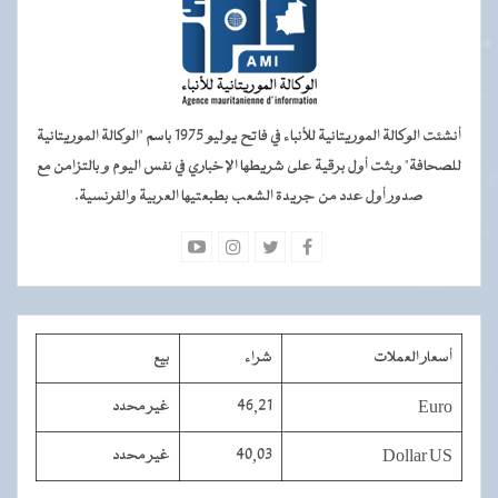
أنشئت الوكالة الموريتانية للأنباء في فاتح يوليو 1975 باسم "الوكالة الموريتانية
للصحافة" وبثت أول برقية على شريطها الإخباري في نفس اليوم و بالتزامن مع
صدور أول عدد من جريدة الشعب بطبعتيها العربية والفرنسية.
أسعار العملات
شراء
بيع
Euro
46,21
غير محدد
Dollar US
40,03
غير محدد