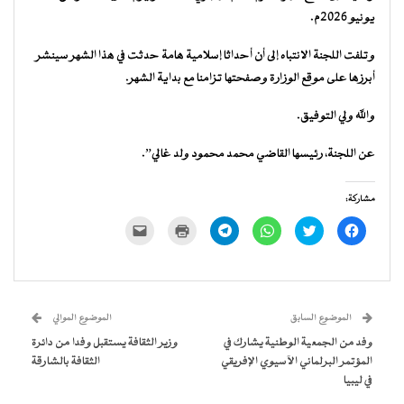
يونيو 2026م.
وتلفت اللجنة الانتباه إلى أن أحداثا إسلامية هامة حدثت في هذا الشهر سينشر
أبرزها على موقع الوزارة وصفحتها تزامنا مع بداية الشهر.
والله ولي التوفيق.
عن اللجنة، رئيسها القاضي محمد محمود ولد غالي”.
مشاركة:
انقر
اضغط
انقر
انقر
اضغط
النقر
للمشاركة
للمشاركة
للمشاركة
للمشاركة
للطباعة
لإرسال
على
على
على
على
(فتح
رابط
فيسبوك
تويتر
WhatsApp
Telegram
في
عبر
(فتح
(فتح
(فتح
(فتح
نافذة
البريد
في
في
في
في
جديدة)
الإلكتروني
نافذة
نافذة
نافذة
نافذة
إلى
جديدة)
جديدة)
جديدة)
جديدة)
صديق
(فتح
الموضوع السابق
الموضوع الموالي
في
نافذة
وفد من الجمعية الوطنية يشارك في
وزير الثقافة يستقبل وفدا من دائرة
جديدة)
المؤتمر البرلماني الآسيوي الإفريقي
الثقافة بالشارقة
في ليبيا