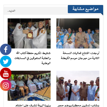
مواضيع مشابهة
المزيد..
أوجفت: افتتاح فعاليات النسخة
شنقيط: تكريم حفظة كتاب الله
الثانية من مهرجان موسم الكيطنة
والطلبة المتفوقين في المسابقات
الوطنية
بنشاب: تدشين محظرة ووضع حجر
وزيرة البيئة تشرف على اختتام