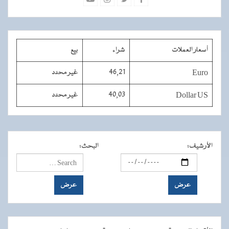
أسعار العملات
شراء
بيع
Euro
46,21
غير محدد
Dollar US
40,03
غير محدد
الأرشيف
:
البحث
: