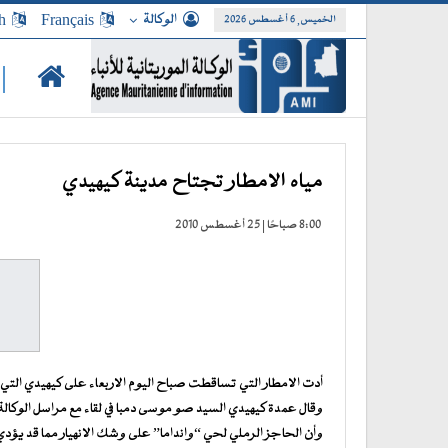
الوكالة
Français
h
الخميس, 6 أغسطس 2026
|
مياه الامطار تجتاح مدينة كيهيدي
8:00 صباحًا | 25 أغسطس 2010
أدت الامطار التي تساقطت صباح اليوم الاربعاء على كيهيدي التي بلغت 70 مم إلى اجتياح مياه الأمطار لهذه
وقال عمدة كيهيدي السيد صو موسى دمبا في لقاء مع مراسل الوكالة ا
وأن الحاجز الرملي لحي “وانداما” على وشك الانهيار مما قد يؤدي 