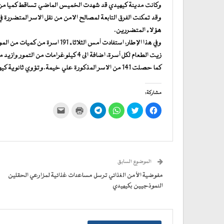
وكانت مدينة كيهيدي قد شهدت الخميس الماضي تساقط كميا من الامطار بلغت 50 مم تسببت في غمر
وقد تمكنت الفرق التابعة لمصالح الامن من نقل الاسر المتضررة في
هؤلاء المتضررين.
زيت الطعام لكل أسرة، اضافة الى 4 كيلوغرامات من التمور وازيد من ناموسية لكل اسرة.
كما حصلت 141 من الاسر المذكورة علي خيمة.وتؤوي ثانوية كيهيدي في الوقت الحالي 310 أسر.
مشاركة:
انقر
اضغط
انقر
انقر
اضغط
النقر
للمشاركة
للمشاركة
للمشاركة
للمشاركة
للطباعة
لإرسال
على
على
على
على
(فتح
رابط
فيسبوك
تويتر
WhatsApp
في
Telegram
عبر
(فتح
(فتح
(فتح
(فتح
نافذة
البريد
في
في
في
في
جديدة)
الإلكتروني
نافذة
نافذة
نافذة
نافذة
إلى
جديدة)
جديدة)
جديدة)
جديدة)
صديق
(فتح
الموضوع السابق
في
نافذة
جديدة)
مفوضية الأمن الغذائي ترسل مساعدات غذائية لمزارعي الحقلين
النموذجيين بكيهيدي