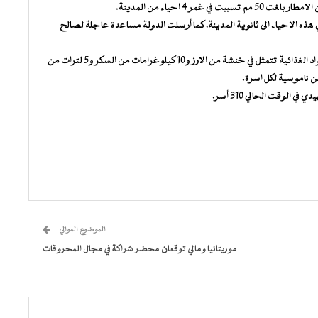
 4 احياء من المدينة.
 هذه الاحياء الى ثانوية المدينة، كما أرسلت الدولة مساعدة عاجلة لصالح
وفي هذا الإطار، استفادت أمس الثلاثاء 191 اسرة من كميات من المواد الغذائية تتمثل في خنشة من الارز و10 كيلوغرامات من السكر و5 لترات من
الموضوع الموالي
موريتانيا ومالي توقعان محضر شراكة في مجال المحروقات