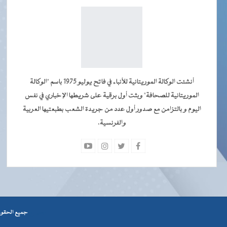
أنشئت الوكالة الموريتانية للأنباء في فاتح يوليو 1975 باسم "الوكالة
الموريتانية للصحافة" وبثت أول برقية على شريطها الإخباري في نفس
اليوم و بالتزامن مع صدور أول عدد من جريدة الشعب بطبعتيها العربية
والفرنسية.
جميــــع
جميع الحقوق محفوظة © 2026 