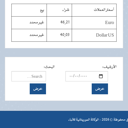
أسعار العملات
شراء
بيع
Euro
46,21
غير محدد
Dollar US
40,03
غير محدد
الأرشيف
:
البحث
:
- الوكالة الموريتانية للأنباء