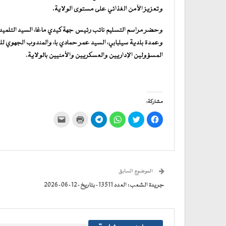
وتعزيز الأمن الغذائي على مستوى الولاية.
وحضر مراسم التسليم نائب رئيس جهة كيدي ماغا، السيد التلميدي
وعمدة بلدية سيلبابي، السيد عمر حمادي با، والمندوب الجهوي للز
المسؤولين الإداريين والعسكريين والأمنيين بالولاية.
مشاركة:
انقر
اضغط
انقر
انقر
اضغط
النقر
للمشاركة
للمشاركة
للمشاركة
للمشاركة
للطباعة
لإرسال
على
على
على
على
(فتح
رابط
فيسبوك
تويتر
WhatsApp
في
Telegram
عبر
(فتح
(فتح
(فتح
(فتح
نافذة
البريد
في
في
في
في
جديدة)
الإلكتروني
نافذة
نافذة
نافذة
نافذة
إلى
جديدة)
جديدة)
جديدة)
جديدة)
صديق
(فتح
الموضوع السابق
في
نافذة
جديدة)
جريدة الشعب: العدد 13511-بتاريخ-12-06-2026