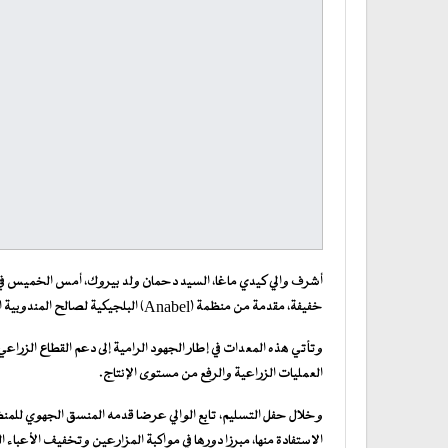
أشرف والي كيدي ماغا، السيد دحمان ولد بيروك، أمس الخميس في
خفيفة، مقدمة من منظمة (Anabel) البلجيكية لصالح المندوبية الجهوية للزراعة والسيادة الغذائية بالولاية.
وتأتي هذه المعدات في إطار الجهود الرامية إلى دعم القطاع الزراع
العمليات الزراعية والرفع من مستوى الإنتاج.
وخلال حفل التسليم، تابع الوالي عرضا قدمه المنسق الجهوي للم
الاستفادة منها، مبرزا دورها في مواكبة المزارعين وتخفيف الأعباء