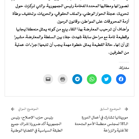
تصوراتها ومطالبها المحددة لفخامة رئيس الجمهورية، والتي تركزت حول
تحريك عجلة الحوار الوطني، والملف الحقوقي، والحريات، وتخفيف وطأة
أزمة المحروقات على المواطن، وقانون الرموز.
وأضاف أن ترحيب المعارضة بهذا اللقاء ينبع من كونه يمثل منعطفا إيجابيا
وقطيعة تامة مع مراحل سابقة شهدت جفاءً بين السلطة والمعارضة، مشيرا
إلى أن إنهاء حالة القطيعة يمثل خطوة مهمة يجب أن تتبعها إجراءات عملية
من الطرفين.
مشاركة:
انقر
اضغط
انقر
انقر
اضغط
النقر
للمشاركة
للمشاركة
للمشاركة
للمشاركة
للطباعة
لإرسال
على
على
على
على
(فتح
رابط
فيسبوك
تويتر
WhatsApp
Telegram
في
عبر
(فتح
(فتح
(فتح
(فتح
نافذة
البريد
في
في
في
في
جديدة)
الإلكتروني
نافذة
نافذة
نافذة
نافذة
إلى
جديدة)
جديدة)
جديدة)
جديدة)
صديق
(فتح
الموضوع السابق
الموضوع الموالي
في
نافذة
موريتانيا تشارك في أعمال الدورة
رئيس حزب الإصلاح: رئيس
جديدة)
الـ181 لمجلس منظمة الأمم المتحدة
الجمهورية أكد ضرورة إشراك جميع
للأغذية والزراعة
الطبقة السياسية في القضايا الوطنية