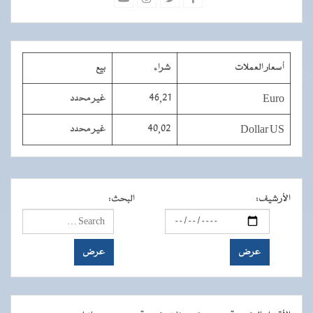
أسعار العملات
شراء
بيع
Euro
46,21
غير محدد
Dollar US
40,02
غير محدد
الأرشيف
:
البحث
: