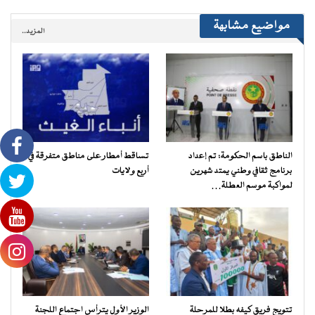
مواضيع مشابهة
المزيد..
الناطق باسم الحكومة: تم إعداد
تساقط أمطار على مناطق متفرقة في
برنامج ثقافي وطني يمتد شهرين
أربع ولايات
لمواكبة موسم العطلة…
تتويج فريق كيفه بطلا للمرحلة
الوزير الأول يترأس اجتماع اللجنة