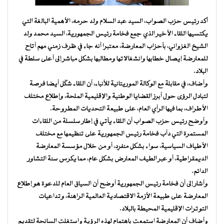
أكد رئيس حزب الصواب، السيد عبد السلام ولد حرمه، الأهمية البالغة التي
يكتسيها اللقاء الأخير الذي جمع فخامة رئيس الجمهورية، السيد محمد ولد
الشيخ الغزواني، بأحزاب المعارضة، معتبرا أنه جاء في ظرف زمني مهم أتاح
للمعارضة إيصال خطابها وانشغالاتها ومطالبها بشكل مباشر إلى أعلى سلطة في
البلاد.
وأضاف، في مقابلة مع الوكالة الموريتانية للأنباء، أن اللقاء شكّل أيضا فرصة
لتبادل الرؤى حول أبرز القضايا الوطنية والإقليمية الملحة، وإطلاع مختلف
الأطراف، بما فيها الرأي العام، على طبيعة التحديات المطروحة.
وأوضح رئيس حزب الصواب أن اللقاء يأتي في إطار سلسلة من اللقاءات
المستمرة التي دأب فخامة رئيس الجمهورية على تنظيمها مع مختلف
الأطياف السياسية، سواء بشكل منفرِد، أو من خلال مؤسسة المعارضة
الديمقراطية، أو عبر الطيف المعارض بشكل عام، مما يكرس سنة التشاور
الدائم.
وأشار إلى أن فخامة رئيس الجمهورية أوضح أن السياق العام للدعوة هو إطلاع
المعارضة على طبيعة الأزمة الاقتصادية العالمية الراهنة، وتداعيات
التوترات الإقليمية المحيطة بالبلاد.
وأضاف أن المعارضة استمعت باهتمام لهذه الرؤية واستغلت السانحة لتقديم