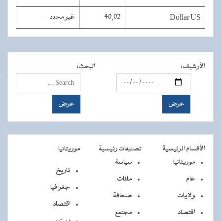
Dollar US
40,02
غير محدد
الأرشيف
:
البحث
:
الأقسام الرئيسية
تصنيفات رئيسية
موريتانيا
موريتانيا
سياسة
تاريخ
عام
ملفات
جغرافيا
ولايات
صحافة
اقتصاد
اقتصاد
مجتمع
دستور