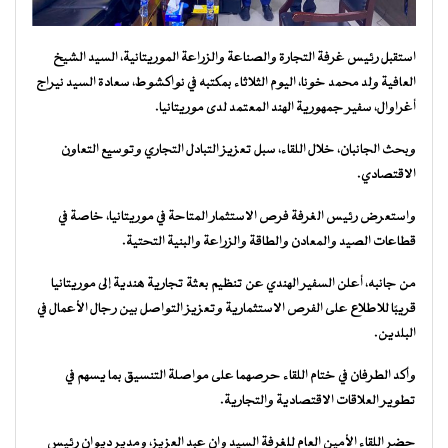
استقبل رئيس غرفة التجارة والصناعة والزراعة الموريتانية، السيد الشيخ
العافية ولد محمد خونا، اليوم الثلاثاء بمكتبه في نواكشوط، سعادة السيد نيراج
أغراوال، سفير جمهورية الهند المعتمد لدى موريتانيا.
وبحث الجانبان، خلال اللقاء، سبل تعزيز التبادل التجاري وتوسيع التعاون
الاقتصادي.
واستعرض رئيس الغرفة فرص الاستثمار المتاحة في موريتانيا، خاصة في
قطاعات الصيد والمعادن والطاقة والزراعة والبنية التحتية.
من جانبه، أعلن السفير الهندي عن تنظيم بعثة تجارية هندية إلى موريتانيا
قريبًا للاطلاع على الفرص الاستثمارية وتعزيز التواصل بين رجال الأعمال في
البلدين.
وأكد الطرفان في ختام اللقاء حرصهما على مواصلة التنسيق بما يسهم في
تطوير العلاقات الاقتصادية والتجارية.
حضر اللقاء الأمين العام للغرفة السيد وان عبد العزيز، ومدير ديوان رئيس