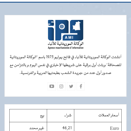
أنشئت الوكالة الموريتانية للأنباء في فاتح يوليو 1975 باسم "الوكالة الموريتانية
للصحافة" وبثت أول برقية على شريطها الإخباري في نفس اليوم و بالتزامن مع
صدور أول عدد من جريدة الشعب بطبعتيها العربية والفرنسية.
أسعار العملات
شراء
بيع
Euro
46,21
غير محدد