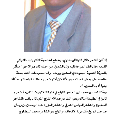
إذا كان الشعر خلال فترة البيضاوي ، يخضع لخاصية التأثر بالبناء التراثي
القديم ، فان النقد الموجه إليه والى الشعراء من جيله كان هو الآخر، ” متأثرا
بالحركة النقدية الجديدة في المشرق يومئذ ، وقد انصب ذلك النقد بصفة
خاصة على بعض قصائد ه هو لأنه كان أكثر شعراء منطقته تواصلا واحتكاكا
ببقية أدباء المغرب ” .
وهكذا تصدى محمد ابن العباس القباج في فترة الثلاثينيات ” لأربعة شعراء
كانوا في الطليعة آنذاك وهم : الشاعر عبد الله القباج الذي كان يلقب بالشاعر
المطبوع والشاعر العباس الشرفي والشاعر المؤرخ عبد الرحمان بن زيدان
صاحب تاريخ مكناس ( الإتحاف ) والرابع هو الشاعر محمد البيضاوي