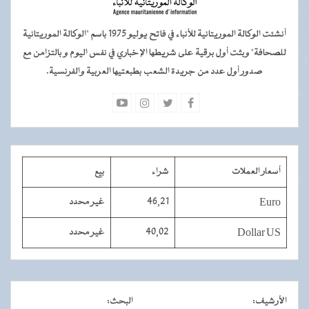
أنشئت الوكالة الموريتانية للأنباء في فاتح يوليو 1975 باسم "الوكالة الموريتانية
للصحافة" وبثت أول برقية على شريطها الإخباري في نفس اليوم و بالتزامن مع
صدور أول عدد من جريدة الشعب بطبعتيها العربية والفرنسية.
أسعار العملات
شراء
بيع
Euro
46,21
غير محدد
Dollar US
40,02
غير محدد
الأرشيف
:
البحث
: