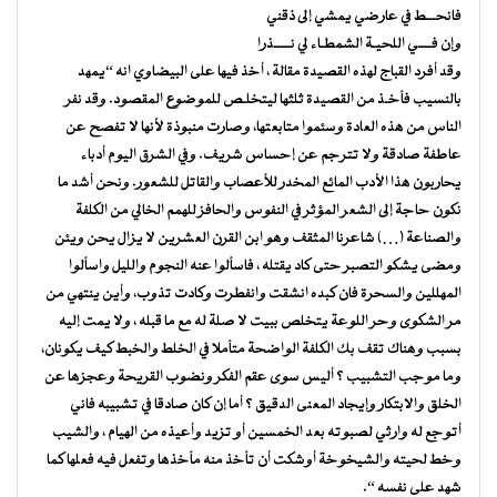
فانحـــط في عارضي يمشي إلى ذقني
وإن فــــي اللحيـة الشمطـاء لي نـــــذرا
وقد أفرد القباج لهذه القصيدة مقالة ، أخذ فيها على البيضاوي انه “يمهد
بالنسيب فأخـذ من القصيدة ثلثها ليتخلـص للموضوع المقصود. وقد نفر
الناس من هذه العادة وسئموا متابعتها، وصارت منبوذة لأنها لا تفصح عن
عاطفة صادقة ولا تترجم عن إحساس شريف. وفي الشرق اليوم أدباء
يحاربون هذا الأدب المائع المخدر للأعصاب والقاتل للشعور. ونحن أشد ما
نكون حاجة إلى الشعر المؤثر في النفوس والحافز للهمم الخالي من الكلفة
والصناعة (…) شاعرنا المثقف وهو ابن القرن العشرين لا يزال يحن ويئن
ومضى يشكو التصبر حتى كاد يقتله ، فاسألوا عنه النجوم والليل واسألوا
المهللين والسحرة فان كبده انشقت وانفطرت وكادت تذوب، وأين ينتهي من
مر الشكوى وحر اللوعة يتخلص ببيت لا صلة له مع ما قبله ، ولا يمت إليه
بسبب وهناك تقف بك الكلفة الواضحة متأملا في الخلط والخبط كيف يكونان،
وما موجب التشبيب ؟ أليس سوى عقم الفكر ونضوب القريحة وعجزها عن
الخلق والابتكار وإيجاد المعنى الدقيق ؟ أما إن كان صادقا في تشبيبه فاني
أتوجع له وارثي لصبوته بعد الخمسين أو تزيد وأعيذه من الهيام ، والشيب
وخط لحيته والشيخوخة أوشكت أن تأخذ منه مأخذها وتفعل فيه فعلها كما
شهد على نفسه “.