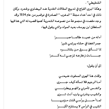
الشنقيطي” .
وهكذا انبرى القباج في تدبيج المقالات النقدية ضد البيضاوي وشعره ، وكان
ذلك في احد أعداد مجلة ” المغرب ” الصادرة في نوفمبر من عام 1934 وقد
وجد مقصده في مجموعة من نصوصه الشعرية أهمها قصيدته التي هنا فيها
السلطان ابن يوسف بعيد المولد والتي يقول فيها :
آه له من عميـــد طالمــــا صبــــــــــــــرا
جمر الغضا في حشاه يرتمي شررا
إذا تــــــألق بـــــرق مـن بشائــــــره
جــــــــــاءت زعازعـه تزجــي لــــه كــــــدرا
إلى أن يقول:
وقلت هذا الهوى الممقوت ضيعنــي
أمــا الرجيم فلا تسأله كيف جـــــــرى
والنفــس تأمرني واللهــو يبطرنـــــــــي
والشيـب ينذرنـي يا رب أنـت تـــــرى
لمــا أحــــــــل برأسـي قـلت مـزدريـــــــــــا
الشيب في الرأس لا يستلزم الكبــــــرا