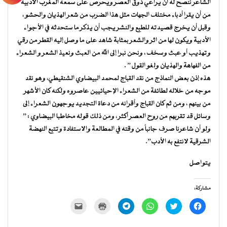
الشاعر ننصح له أن يراعي ذوق العصر ويحرص على سمعة المغرب الأدبية
من أن يقرا أدباء مختلف الجهات مثل هذا الضرب من شعر الهذيان والحشو ،
وقبل أن يخرج قصيدته للطبع والنشر يجب أن يذكر ما ستحدثه في الأجواء
الأدبية ويكون لها من اثر والشعر بمثابة شاهد على ما وصل إليه القطر من رقي
وتهذيب أو عبث وسخف ، ونحن نبرا إلى الله من العبث ونعيذ الشعر و الشعراء
من الفهاهة والهذيان ولغو القول ” .
هذه إذن بعض النماذج من نقد القباج لمحمد البيضاوي الشنقيطي، وهو نقد
موجه من خلاله لطائفة من الشعراء الإحيائيين عاصروه ولكنه كان الأشهر
من بينهم ، ومن ثم كان القباج وأقرانه من دعاة التجديد يوجهون الشعراء إلى
وسائل قد تقربهم من روح العصر أكثر ، ومن ذلك قوله مخاطبا البيضاوي : ”
ولو أن شاعرنا صرف جانباً من وقته في المطالعة والاستفادة وتتبع النهضة
الشرقية لانتفع به الأدب”.
يتواصل
مشاركة:
انقر
اضغط
انقر
انقر
اضغط
النقر
للمشاركة
للمشاركة
للمشاركة
للمشاركة
للطباعة
لإرسال
على
على
على
على
(فتح
رابط
فيسبوك
تويتر
WhatsApp
Telegram
في
عبر