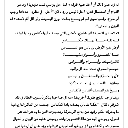
ثم زاد على ذلك أن أخذ عليه قوله : ( لما احل براسي قلت مزدريا ) وادعى
القباج أن استعمال فعل ( احل ) ليس واردا ، لان “أحل – في نظره – معناها وجب
أو خرج. ولعلها سبق قلم لو يسمح بذلك الوزن البسيط. ولو قال ألمَّ لاستقام له
الوزن والمعنى” .
ثم تصدى لقصيدة البيضاوي الأخرى التي وصف فيها مكناس ومنها قوله :
للــه للــه مــــــــا أبهـــــاك مـكنــــــــــــاس
أرض هي الأرض بل ناس هم النــــــــــاس
بهــــا القصــــور وأســــوار مشيـــــــــــدة
كالــراسيـات وأبـــــــراج وأقـــــواس
تجسم الفخر في تلك المعاقل والجـ
لاَلُ والعَــــزْمُ والسلطـــــانُ والبــاس
وماؤهــــا السلسبيــل العــذب بَاكَرَهُ
ريــــحٌ هو المسـك أنفـاس فأنفــاس
وهنا وجد القباج طريقا آخر ينفذ منه إلى صاحبنا يذكر بأسلوب العقاد في نقد
شوقي ، فقال : “هكذا شاء أن يصف بلدة كمكناس جمعت من المآثر التاريخية
ما يحرك الفكر، وفيها من بدائع الزخرفة ومعجزات الفن ما يدعو الشاعر
للقول، ويوحي إليه من دقة التصوير آيات، ويفيض عليه من البيان والخيال
معجزات. ولكنه لم يوفق ويظهر أنه لم يقل شيئا ولم يزد على أن أرضها هي