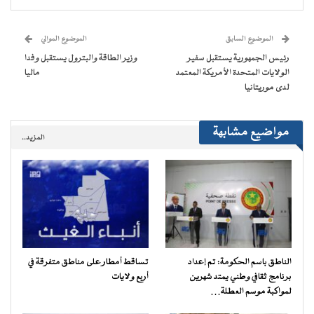
(فتح
(فتح
(فتح
(فتح
نافذة
البريد
في
في
في
في
جديدة)
الإلكتروني
نافذة
نافذة
نافذة
نافذة
إلى
جديدة)
جديدة)
جديدة)
جديدة)
صديق
(فتح
الموضوع السابق
الموضوع الموالي
في
نافذة
رئيس الجمهورية يستقبل سفير
وزير الطاقة والبترول يستقبل وفدا
جديدة)
الولايات المتحدة الأمريكة المعتمد
ماليا
لدى موريتانيا
مواضيع مشابهة
المزيد..
الناطق باسم الحكومة: تم إعداد
تساقط أمطار على مناطق متفرقة في
برنامج ثقافي وطني يمتد شهرين
أربع ولايات
لمواكبة موسم العطلة…