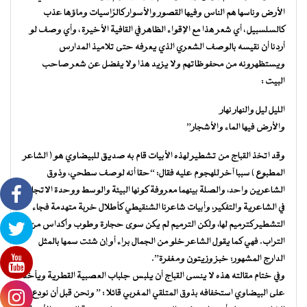
الأرض وناسها هم الناس وفيها القصور والأسوار كالرَّاسيات وماؤها عذب
كالسلسبيل ، أي شعر هذا مع الإقواء الظاهر في القافية الأخيرة ، وأي وصف لو
أردنا أن نقيسه بالوصف الشعري الذي يعرفه حتى تلاميذ المدارس
ويستظهرونه من محفوظاتهم ولا يزيد هذا ولا يفضل عن شعر صاحب
البيت :
الليل ليل والنهار نهار
والأرض فيها الماء والأشجار”
وقد اتخذ القباج من تشطير لهذه الأبيات قام به صديق للبيضاوي هو ( الشاعر
المطبوع ) سببا آخر للهجوم عليه فقال: “حقا أنه لوصف سطحي، وذوق
الشاعرين واحد، والصلة بينهما معروفة كونها البيئة والوسط ووحدة الاتجاه
في الشاعرية والتفكير، وأبيات شاعرنا الشنقيطي كأطلال خربة متهدمة فجاء
التشطير كترميم لها، ولكن الترميم لم يكن سوى حجارة وطوب وأكداس من
التراب. فهي كما يقول الشاعر خلو من الجمال براء أو إن شئت سمها بالمثل
الدارج المشهور: خبز وزيتون ومغفرة”.
وفي ختام مقالته هذه لا ينسى القباج أن يلبس جلباب العصبية القطرية ويأخذ
على البيضاوي استخفافه بذوق المتلقي المغربي قائلا : ” ونحن قبل أن نودع