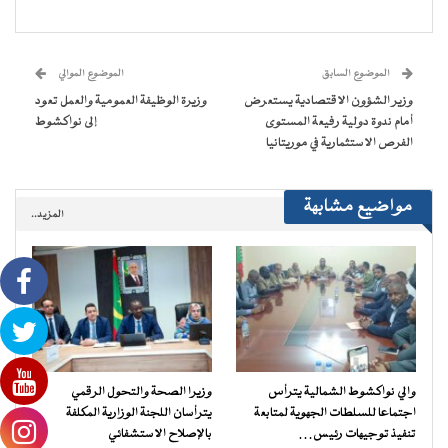
فيسبوك
تويتر
WhatsApp
Telegram
في
عبر
(فتح
(فتح
(فتح
(فتح
نافذة
البريد
في
في
في
في
جديدة)
الإلكتروني
نافذة
نافذة
نافذة
نافذة
إلى
جديدة)
جديدة)
جديدة)
جديدة)
صديق
(فتح
الموضوع السابق
الموضوع الموالي
في
نافذة
وزير الشؤون الاقتصادية يستعرض
وزيرة الوظيفة العمومية والعمل تعود
جديدة)
أمام ندوة دولية رفيعة المستوى
إلى نواكشوط
الفرص الاستثمارية في موريتانيا
مواضيع مشابهة
المزيد..
والي نواكشوط الشمالية يترأس
وزيرا الصحة والتحول الرقمي
اجتماعا للسلطات الجهوية لمتابعة
يترأسان اللجنة الوزارية المكلفة
تنفيذ توجيهات رئيس…
بالإصلاح الاستشفائي