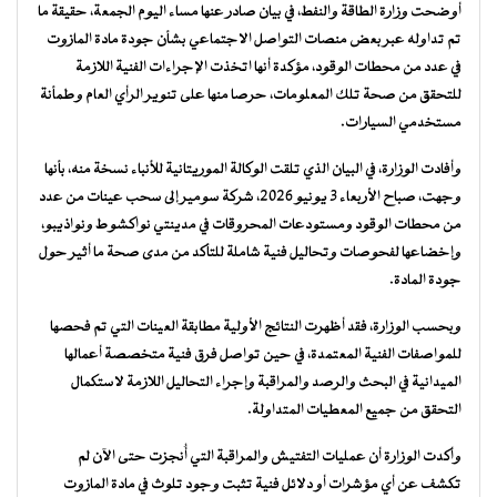
أوضحت وزارة الطاقة والنفط، في بيان صادر عنها مساء اليوم الجمعة، حقيقة ما
تم تداوله عبر بعض منصات التواصل الاجتماعي بشأن جودة مادة المازوت
في عدد من محطات الوقود، مؤكدة أنها اتخذت الإجراءات الفنية اللازمة
للتحقق من صحة تلك المعلومات، حرصا منها على تنوير الرأي العام وطمأنة
مستخدمي السيارات.
وأفادت الوزارة، في البيان الذي تلقت الوكالة الموريتانية للأنباء نسخة منه، بأنها
وجهت، صباح الأربعاء 3 يونيو 2026، شركة سومير إلى سحب عينات من عدد
من محطات الوقود ومستودعات المحروقات في مدينتي نواكشوط ونواذيبو،
وإخضاعها لفحوصات وتحاليل فنية شاملة للتأكد من مدى صحة ما أثير حول
جودة المادة.
وبحسب الوزارة، فقد أظهرت النتائج الأولية مطابقة العينات التي تم فحصها
للمواصفات الفنية المعتمدة، في حين تواصل فرق فنية متخصصة أعمالها
الميدانية في البحث والرصد والمراقبة وإجراء التحاليل اللازمة لاستكمال
التحقق من جميع المعطيات المتداولة.
وأكدت الوزارة أن عمليات التفتيش والمراقبة التي أُنجزت حتى الآن لم
تكشف عن أي مؤشرات أو دلائل فنية تثبت وجود تلوث في مادة المازوت