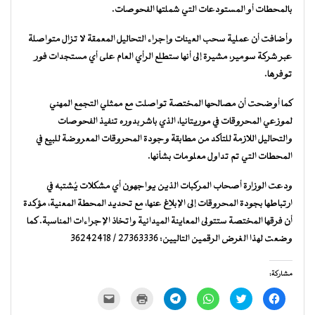
بالمحطات أو المستودعات التي شملتها الفحوصات.
وأضافت أن عملية سحب العينات وإجراء التحاليل المعمقة لا تزال متواصلة
عبر شركة سومير، مشيرة إلى أنها ستطلع الرأي العام على أي مستجدات فور
توفرها.
كما أوضحت أن مصالحها المختصة تواصلت مع ممثلي التجمع المهني
لموزعي المحروقات في موريتانيا، الذي باشر بدوره تنفيذ الفحوصات
والتحاليل اللازمة للتأكد من مطابقة وجودة المحروقات المعروضة للبيع في
المحطات التي تم تداول معلومات بشأنها.
ودعت الوزارة أصحاب المركبات الذين يواجهون أي مشكلات يُشتبه في
ارتباطها بجودة المحروقات إلى الإبلاغ عنها، مع تحديد المحطة المعنية، مؤكدة
أن فرقها المختصة ستتولى المعاينة الميدانية واتخاذ الإجراءات المناسبة. كما
وضعت لهذا الغرض الرقمين التاليين: 27363336 / 36242418
مشاركة:
انقر
اضغط
انقر
انقر
اضغط
النقر
للمشاركة
للمشاركة
للمشاركة
للمشاركة
للطباعة
لإرسال
على
على
على
على
(فتح
رابط