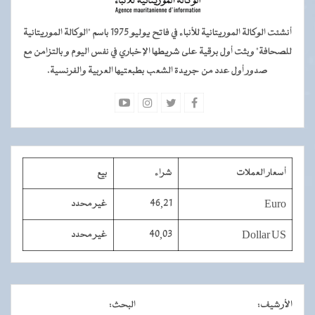
أنشئت الوكالة الموريتانية للأنباء في فاتح يوليو 1975 باسم "الوكالة الموريتانية
للصحافة" وبثت أول برقية على شريطها الإخباري في نفس اليوم و بالتزامن مع
صدور أول عدد من جريدة الشعب بطبعتيها العربية والفرنسية.
أسعار العملات
شراء
بيع
Euro
46,21
غير محدد
Dollar US
40,03
غير محدد
الأرشيف
:
البحث
: