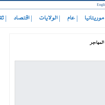
Engli
 موريتانيا
| عام
| الولايات
| اقتصاد
| ثق
المهاجر