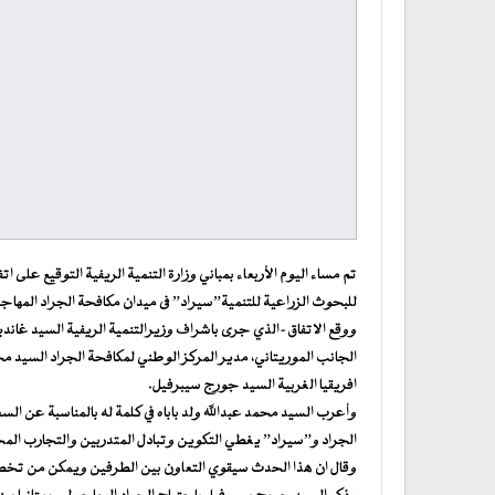
تم مساء اليوم الأربعاء بمباني وزارة التنمية الريفية التوقيع على 
للبحوث الزراعية للتنمية”سيراد” فى ميدان مكافحة الجراد المهاجر
ووقع الاتفاق-الذي جرى باشراف وزيرالتنمية الريفية السيد غاندي
الجانب الموريتاني، مدير المركز الوطني لمكافحة الجراد السيد مح
افريقيا الغربية السيد جورج سيبرفيل.
وأعرب السيد محمد عبدالله ولد باباه في كلمة له بالمناسبة عن السع
الجراد و”سيراد” يغطي التكوين وتبادل المتدربين والتجارب ال
وقال ان هذا الحدث سيقوي التعاون بين الطرفين ويمكن من تخطيط