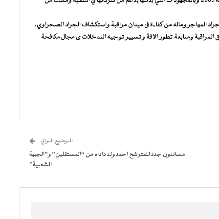
وذكر السيد جورج سيبرفيل باجتياح الجراد المهاجر لموريتانيا سنة 2005 وبالمجهودات التي بذلتها بدعم من شركائها في التنمية ومكنت من
لجراد المهاجر وماله من كفاءة فى ميدان مراقبة واستكشاف الجراد الصحراوي.
ق المراقبة ومتابعة تطور الافة وتسيير توجيه التدخلات ى مجال مكافحة
الموضوع الموالي
مساندون جدد للمترشح احمد ولد داداه من “المستقلين” و”الجبهة
الشعبية”