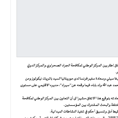
اتفاق إطار بين المركز الوطني لمكافحة الجراد الصحراوي والمركز الدولي
.
غا سيلي وسعادة سفير فرنسا لدى موريتانيا السيد باتريك نيكولوز ومن
مد عبد الله ولد باباه، فيما وقعه عن”سيراد”، مديره الاقليمي على مستوى
ادته بتوقيع هذا الاتفاق،مشيرا الى أن التعاون بين المركز الوطني لمكافحة
مختلفة والبحث المشترك بين المؤسستين.
 أدق وتنسيق أحكم في تنفيذ النشاطات الميدانية.