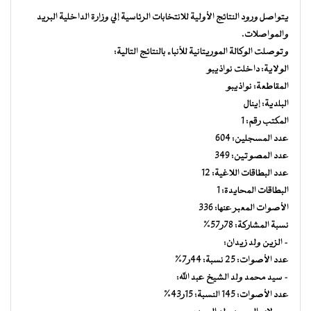
يتواصل ورود النتائج الأولية للانتخابات الرئاسية إلي وزارة الداخلية البريد
والمواصلات.
وتوصلت الوكالة الموريتانية للأنباء بالنتائج التالية:
الولاية: داخلت نواذيبو
المقاطعة: نواذيبو
البلدية: إينال
المكتب رقم: 1
عدد المسجلين: 604
عدد المصوتين: 349
عدد البطاقات اللاغية: 12
البطاقات المحايدة: 1
الأصوات المعبر عنها: 336
نسبة المشاركة: 78ر57%
– الزين ولد زيدان:
عدد الأصوات: 25 نسبة: 44ر7%
– سيد محمد ولد الشيخ عبد الله:
عدد الأصوات: 145 النسبة: 15ر43%