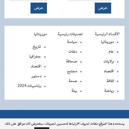
الأقسام الرئيسية
تصنيفات رئيسية
موريتانيا
موريتانيا
سياسة
تاريخ
عام
ملفات
جغرافيا
ولايات
صحافة
اقتصاد
اقتصاد
مجتمع
دستور
ثقافة
صحة
رئـاسيـات 2024
رياضة
بيئة
جميــــع
جميع الحقوق محفوظة © 2026 - الوكالة الموريتانية للأنباء
يستخدم هذا الموقع ملفات تعريف الارتباط لتحسين تجربتك. سنفترض أنك موافق على ذلك