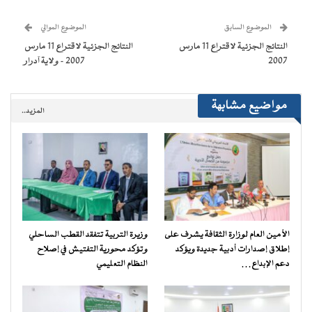
نافذة
نافذة
نافذة
نافذة
إلى
جديدة)
جديدة)
جديدة)
جديدة)
صديق
(فتح
الموضوع السابق
الموضوع الموالي
في
نافذة
النتائج الجزئية لاقتراع 11 مارس
النتائج الجزئية لاقتراع 11 مارس
جديدة)
2007
2007 – ولاية آدرار
مواضيع مشابهة
المزيد..
الأمين العام لوزارة الثقافة يشرف على
وزيرة التربية تتفقد القطب الساحلي
إطلاق إصدارات أدبية جديدة ويؤكد
وتؤكد محورية التفتيش في إصلاح
دعم الإبداع…
النظام التعليمي