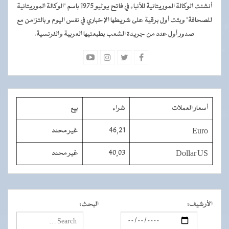
أنشئت الوكالة الموريتانية للأنباء في فاتح يوليو 1975 باسم "الوكالة الموريتانية
للصحافة" وبثت أول برقية على شريطها الإخباري في نفس اليوم و بالتزامن مع
صدور أول عدد من جريدة الشعب بطبعتيها العربية والفرنسية.
أسعار العملات
شراء
بيع
Euro
46,21
غير محدد
Dollar US
40,03
غير محدد
الأرشيف
:
البحث
: