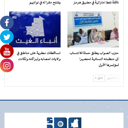
ناقلة نفط إماراتية في مضيق هرمز
يفتتح مقرا له في نواذيبو
حزب الصواب يطلق حملة للانتساب
تساقطات مطرية على مناطق في
إلى منظمته النسائية تحضيرا
ولايات لعصابه ولبراكنه وتكانت
لمؤتمرها الأول
السابق
التالي