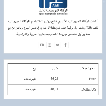
أنشئت الوكالة الموريتانية للأنباء في فاتح يوليو 1975 باسم "الوكالة الموريتانية
للصحافة" وبثت أول برقية على شريطها الإخباري في نفس اليوم و بالتزامن مع
صدور أول عدد من جريدة الشعب بطبعتيها العربية والفرنسية.
أسعار العملات
شراء
بيع
Euro
46,21
غير محدد
Dollar US
40,03
غير محدد