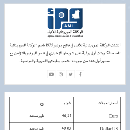
أنشئت الوكالة الموريتانية للأنباء في فاتح يوليو 1975 باسم "الوكالة الموريتانية
للصحافة" وبثت أول برقية على شريطها الإخباري في نفس اليوم و بالتزامن مع
صدور أول عدد من جريدة الشعب بطبعتيها العربية والفرنسية.
أسعار العملات
شراء
بيع
Euro
46,21
غير محدد
Dollar US
40,03
غير محدد