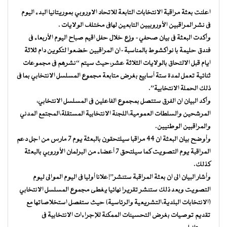
اعلنت بعثة مراقبة الانتخابات التابعة للاتحاد الاوروبي بموريتانيا البدء اليوم
فى نشر المراقبين الأوروبيين التابعين لهافى مختلف الولايات .
وأكدت البعثة فى بيان صحفي- وزع خلال حفل اقيم صباح اليوم الأربعاء فى
فندق حليمة با نواكشوط بالمناسبة-ان المراقبين خضعوا لتكوين دام ثلاثة
ايام قبل الالتحاق بالولايات الثلاثة عشر،حيث سيتم “نشرهم فى مجموعات
ثنائية تعمل لمدة ستة أسابيع بغرض متابعة مجموع المسلسل الانتخابي بما فى
ذلك الحملة الانتخابية”.
وأكد البيان ان الفرق ستتصل بمجموع الفاعلين فى المسلسل الانتخابي،
المرشحين والسلطات العمومية،اللجنة الانتخابية المستقلة،المجتمع المدني
والمراقبين الوطنيين.
وأوضح بيان البعثة ان 44 مراقبا سيلتحقون بالبعثة يوم 7 مارس من اجل دعم
المراقبة يوم التصويت كما سيلتحق 7 أعضاء من البرلمان الأوروبي بالبعثة
كذلك.
وأشار البيان الى ان بعثة المراقبة ستنشر”إعلانا أوليا فى اليوم الموالى ليوم
التصويت وبعد ذلك ستنشر تقريرا نهائيا يغطى مجموع المسلسل الانتخابي
(الانتخابات البلدية،التشريعية والرئاسية) حيث ستفصل استخلاصاتها مع
تقديم توصيات بغرض التحسينات الممكنة للإجراءات الانتخابية فى