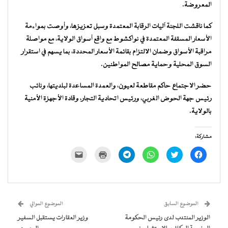
المعروضة.
كما ناقشت اللجنة آليات الرقابة المعتمدة وسبل تعزيزها، وأوصت بمواءمة
الأسعار المسقفة المعتمدة في نواكشوط مع واقع أسواق الولاية، مع مواصلة
مراقبة الأسواق وضمان الالتزام بقائمة الأسعار المحددة، بما يسهم في استقرار
السوق المحلية وحماية مصالح المواطنين.
حضر الاجتماع حاكم مقاطعة لعيون، والعمدة المساعدة لبلديتها، ونائب
رئيس جهة الحوض الغربي، ورئيس اتحادية التجار، وقادة الأجهزة الأمنية
بالولاية.
مشاركة:
انقر
اضغط
انقر
انقر
اضغط
النقر
للمشاركة
للمشاركة
للمشاركة
للمشاركة
للطباعة
لإرسال
على
على
على
على
(فتح
رابط
فيسبوك
تويتر
WhatsApp
Telegram
في
عبر
(فتح
(فتح
(فتح
(فتح
نافذة
البريد
في
في
في
في
جديدة)
الإلكتروني
نافذة
نافذة
نافذة
نافذة
إلى
جديدة)
جديدة)
جديدة)
جديدة)
صديق
(فتح
الموضوع السابق
الموضوع الموالي
في
نافذة
الوزير المنتدب لدى رئيس الحكومة
وزير العقارات يستقبل السفير
جديدة)