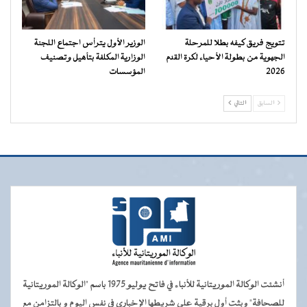
تتويج فريق كيفه بطلا للمرحلة
الوزير الأول يترأس اجتماع اللجنة
الجهوية من بطولة الأحياء لكرة القدم
الوزارية المكلفة بتأهيل وتصنيف
2026
المؤسسات
السابق
التالي
أنشئت الوكالة الموريتانية للأنباء في فاتح يوليو 1975 باسم "الوكالة الموريتانية
للصحافة" وبثت أول برقية على شريطها الإخباري في نفس اليوم و بالتزامن مع