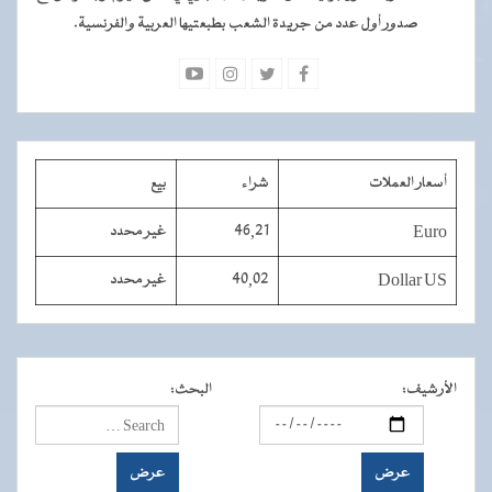
صدور أول عدد من جريدة الشعب بطبعتيها العربية والفرنسية.
أسعار العملات
شراء
بيع
Euro
46,21
غير محدد
Dollar US
40,02
غير محدد
الأرشيف
:
البحث
: