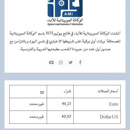
أنشئت الوكالة الموريتانية للأنباء في فاتح يوليو 1975 باسم "الوكالة الموريتانية
للصحافة" وبثت أول برقية على شريطها الإخباري في نفس اليوم و بالتزامن مع
صدور أول عدد من جريدة الشعب بطبعتيها العربية والفرنسية.
أسعار العملات
شراء
بيع
Euro
46,21
غير محدد
Dollar US
40,03
غير محدد