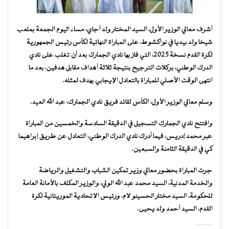
أشرف معالي الوزير الأول، السيد المختار ولد أجاي، مساء اليوم الجمعة بملعب
شيخا ولد بيديا في نواكشوط، على المباراة النهائية لكأس رئيس الجمهورية
لكرة القدم نسخة 2025، التي فاز بها نادي الجمارك بعد أن تغلب على نادي
الدرك الوطني، بركلات الترجيح بنتيجة ثلاثة أهداف مقابل هدفين، بعد ما
انتهى الوقت الأصلي للمباراة بالتعادل الإيجابي بهدف لمثله.
وسلم معالي الوزير الأول، الكأس لقائد فريق نادي الجمارك، عبد الله العيد.
وافتتح نادي الجمارك التسجيل في الدقيقة السادسة والخمسين من المباراة
عبر محمد إدريس، فيما أدرك نادي الدرك الوطني، التعادل عن طريق إبراهيما
كي في الدقيقة الثامنة والسبعين.
جرت المباراة بحضور معالي وزير تمكين الشباب والتشغيل والرياضة
والخدمة المدنية، السيد محمد عبد الله الولي، والوزير المكلف بالأمانة العامة
للحكومة، السيد مختار الحسينو لام، ورئيس الاتحادية الموريتانية لكرة
القدم، السيد أحمد ولد يحيى.