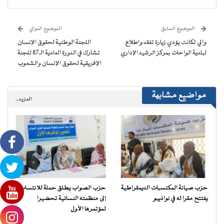
(فتح
(فتح
(فتح
(فتح
نافذة
البريد
في
في
في
في
جديدة)
الإلكتروني
نافذة
نافذة
نافذة
نافذة
إلى
جديدة)
جديدة)
جديدة)
جديدة)
صديق
(فتح
الموضوع السابق
الموضوع الموالي
في
نافذة
والي تكانت يؤدي زيارة تفقد واطلاع
اللجنة الوطنية لحقوق الإنسان
جديدة)
لبلدية الواحات بمركز الرشيد الإداري
تشارك في الدورة العادية الـ87 للجنة
الإفريقية لحقوق الإنسان والشعوب
مواضيع مشابهة
المزيد..
حزب صيانة المكتسبات الديمقراطية
حزب الصواب يطلق حملة للانتساب
يفتتح مقرا له في نواذيبو
إلى منظمته النسائية تحضيرا
لمؤتمرها الأول