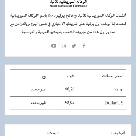
أنشئت الوكالة الموريتانية للأنباء في فاتح يوليو 1975 باسم "الوكالة الموريتانية
للصحافة" وبثت أول برقية على شريطها الإخباري في نفس اليوم و بالتزامن مع
صدور أول عدد من جريدة الشعب بطبعتيها العربية والفرنسية.
أسعار العملات
شراء
بيع
Euro
46,21
غير محدد
Dollar US
40,03
غير محدد
الأرشيف
:
البحث
: