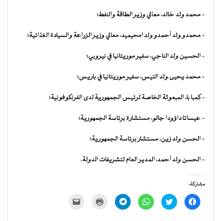
– محمد ولد خالد، معالي وزير الطاقة والنفط؛
– محمدو ولد أحمدو ولد امحيميد، معالي وزير الزراعة والسيادة الغذائية؛
– الحسين ولد الناجي، سفير موريتانيا في نيروبي؛
– محمد يحيى ولد التيس، سفير موريتانيا في باريس؛
– كمبا با، المبعوثة الخاصة لرئيس الجمهورية لدى الفرنكوفونية؛
– عيساتا داؤودا جالو، مستشارة برئاسة الجمهورية؛
– الحسن ولد زين، مستشار برئاسة الجمهورية؛
– الحسن ولد أحمد، المدير العام لتشريفات الدولة.
مشاركة:
انقر
اضغط
انقر
انقر
اضغط
النقر
للمشاركة
للمشاركة
للمشاركة
للمشاركة
للطباعة
لإرسال
على
على
على
على
(فتح
رابط
فيسبوك
تويتر
WhatsApp
Telegram
في
عبر