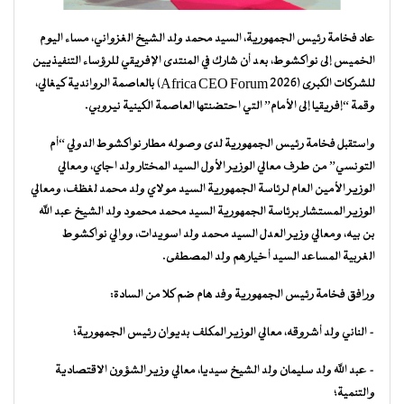
عاد فخامة رئيس الجمهورية، السيد محمد ولد الشيخ الغزواني، مساء اليوم
الخميس إلى نواكشوط، بعد أن شارك في المنتدى الإفريقي للرؤساء التنفيذيين
للشركات الكبرى (Africa CEO Forum 2026) بالعاصمة الرواندية كيغالي،
وقمة “إفريقيا إلى الأمام” التي احتضنتها العاصمة الكينية نيروبي.
واستقبل فخامة رئيس الجمهورية لدى وصوله مطار نواكشوط الدولي “أم
التونسي” من طرف معالي الوزير الأول السيد المختار ولد اجاي، ومعالي
الوزير الأمين العام لرئاسة الجمهورية السيد مولاي ولد محمد لغظف، ومعالي
الوزير المستشار برئاسة الجمهورية السيد محمد محمود ولد الشيخ عبد الله
بن بيه، ومعالي وزير العدل السيد محمد ولد اسويدات، ووالي نواكشوط
الغربية المساعد السيد أخيارهم ولد المصطفى.
ورافق فخامة رئيس الجمهورية وفد هام ضم كلا من السادة:
– الناني ولد أشروقه، معالي الوزير المكلف بديوان رئيس الجمهورية؛
– عبد الله ولد سليمان ولد الشيخ سيديا، معالي وزير الشؤون الاقتصادية
والتنمية؛