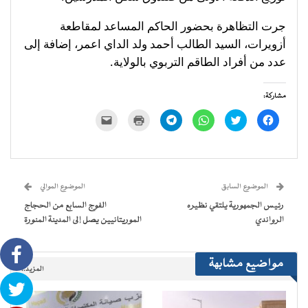
جرت التظاهرة بحضور الحاكم المساعد لمقاطعة
أزويرات، السيد الطالب أحمد ولد الداي اعمر، إضافة إلى
عدد من أفراد الطاقم التربوي بالولاية.
مشاركة:
انقر
اضغط
انقر
انقر
اضغط
النقر
للمشاركة
للمشاركة
للمشاركة
للمشاركة
للطباعة
لإرسال
على
على
على
على
(فتح
رابط
فيسبوك
تويتر
WhatsApp
Telegram
في
عبر
(فتح
(فتح
(فتح
(فتح
نافذة
البريد
في
في
في
في
جديدة)
الإلكتروني
نافذة
نافذة
نافذة
نافذة
إلى
جديدة)
جديدة)
جديدة)
جديدة)
صديق
(فتح
الموضوع السابق
الموضوع الموالي
في
نافذة
رئيس الجمهورية يلتقي نظيره
الفوج السابع من الحجاج
جديدة)
الرواندي
الموريتانيين يصل إلى المدينة المنورة
مواضيع مشابهة
المزيد..