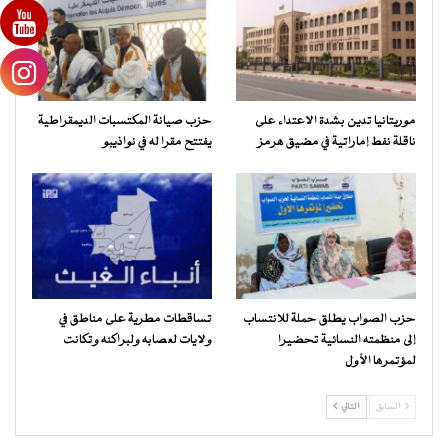
موريتانيا تدين بشدة الاعتداء على
حزب صيانة المكتسبات الديمقراطية
ناقلة نفط إماراتية في مضيق هرمز
يفتتح مقرا له في نواذيبو
حزب الصواب يطلق حملة للانتساب
تساقطات مطرية على مناطق في
إلى منظمته النسائية تحضيرا
ولايات لعصابه ولبراكنه وتكانت
لمؤتمرها الأول
السابق
التالي