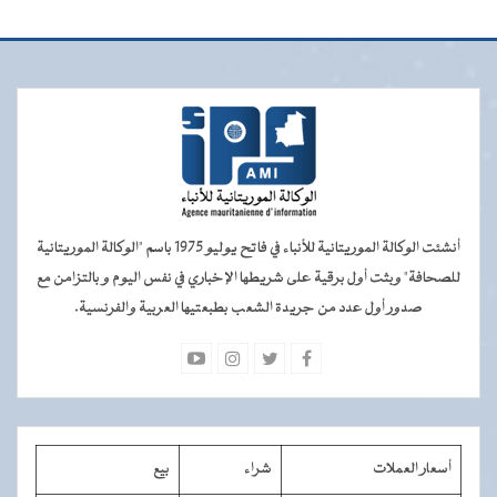
أنشئت الوكالة الموريتانية للأنباء في فاتح يوليو 1975 باسم "الوكالة الموريتانية
للصحافة" وبثت أول برقية على شريطها الإخباري في نفس اليوم و بالتزامن مع
صدور أول عدد من جريدة الشعب بطبعتيها العربية والفرنسية.
أسعار العملات
شراء
بيع