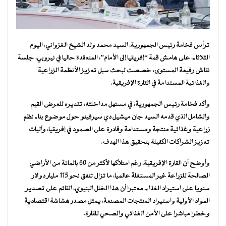
ترأس فخامة رئيس الجمهورية، السيد محمد ولد الشيخ الغزواني، اليوم
الثلاثاء، على هامش قمة “إفريقيا إلى الأمام”، المنعقدة حاليا في نيروبي، جلسة
نقاش رفيعة المستوى، خصصت لبحث سبل تعزيز الأنظمة الزراعية
والغذائية المستدامة في القارة الإفريقية.
وأكد فخامة رئيس الجمهورية، في مستهل مداخلته، تقديره للعرض القيم
والشامل الذي قدمه السيد جان ميشيل دي سيرفينو حول موضوع بناء نظم
زراعية وغذائية منتجة ومستدامة وقادرة على الصمود في إفريقيا، وآليات
تعزيز الشراكات الكفيلة بتحقيق هذا الهدف.
وأوضح أن القارة الإفريقية، رغم امتلاكها لأكثر من 60 بالمائة من الأراضي
الصالحة للزراعة غير المستغلة عالميا، ما تزال تنفق نحو 115 مليار دولار
سنويا على استيراد الغذاء، معتبرا أن هذا الخلل البنيوي، القائم على تصدير
المواد الأولية واستيراد المنتجات المصنعة، يمثل مصدر هشاشة اقتصادية
وخطرا مباشرا على الأمن الغذائي والصحي للقارة.