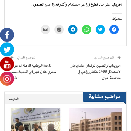
إفريقيا على بناء قطاع زراعي مستدام وأكثر قدرة على الصمود.
مشاركة:
انقر
اضغط
انقر
انقر
اضغط
النقر
للمشاركة
للمشاركة
للمشاركة
للمشاركة
للطباعة
لإرسال
على
على
على
على
(فتح
رابط
فيسبوك
تويتر
WhatsApp
Telegram
في
عبر
(فتح
(فتح
(فتح
(فتح
نافذة
البريد
في
في
في
في
جديدة)
الإلكتروني
نافذة
نافذة
نافذة
نافذة
إلى
جديدة)
جديدة)
جديدة)
جديدة)
صديق
(فتح
الموضوع السابق
الموضوع الموالي
في
نافذة
موريتانيا والصين توقعان عقد إيجار
اللجنة الوطنية للأهلة تدعو إلى
جديدة)
لاستغلال 2400 هكتار زراعي في
تحري هلال شهر ذي الحجة مساء
مقاطعة أمبان
الأحد
مواضيع مشابهة
المزيد..