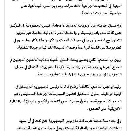
البينية في المنتجات الزراعية ثلاث مرات، وتعزيز القدرة الجماعية على
مواجهة الصدمات المناخية.
وفي سياق حديثه عن أولويات العمل، دعا فخامة رئيس الجمهورية إلى التركيز
على ثلاثة تحديات رئيسية، أولها تعبئة الخبرة الدولية، خاصة عبر تعزيز
التعاون مع فرنسا وأوروبا في مجالات البحث والتكوين والابتكار، بما يسهم في
تطوير سلاسل القيمة الزراعية وضمان السيادة الغذائية وجودة التغذية.
وبين أن التحدي الثاني يتعلق ببحث السبل الكفيلة بجذب الفاعلين المهنيين في
القطاع الزراعي، وتعبئة الموارد المالية اللازمة لدعم ريادة الأعمال في مجال
التحويل الزراعي، بما يضمن قيام زراعة منتجة ومستدامة.
وفيما يخص التحدي الثالث، أوضح فخامة رئيس الجمهورية أنه يتمثل في
كيفية توظيف حلول المستقبل لتثمين الممارسات الزراعية المحلية، ودعم
المبادرات الحيوية، على غرار مبادرة السور الأخضر الكبير، بما يعزز قدرة القارة
الإفريقية على الصمود.
وفي ختام مداخلته، أعرب فخامة رئيس الجمهورية عن ثقته في أن تسهم
النقاشات المنعقدة حول الطاولة المستديرة في بلورة حلول عملية تساعد