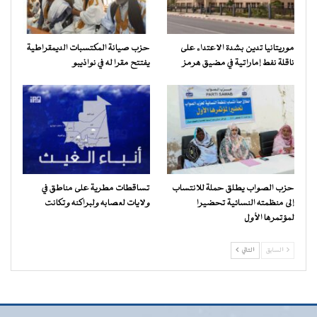
موريتانيا تدين بشدة الاعتداء على
حزب صيانة المكتسبات الديمقراطية
ناقلة نفط إماراتية في مضيق هرمز
يفتتح مقرا له في نواذيبو
حزب الصواب يطلق حملة للانتساب
تساقطات مطرية على مناطق في
إلى منظمته النسائية تحضيرا
ولايات لعصابه ولبراكنه وتكانت
لمؤتمرها الأول
السابق
التالي