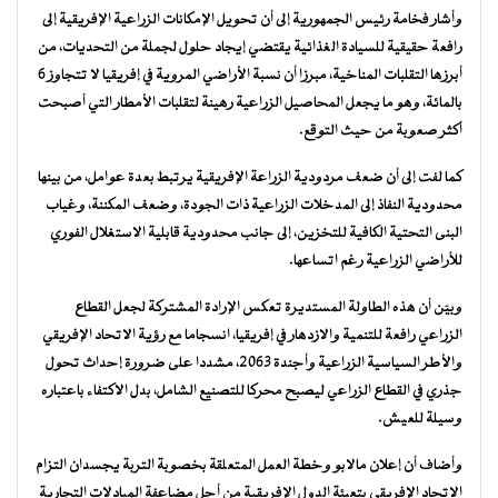
وأشار فخامة رئيس الجمهورية إلى أن تحويل الإمكانات الزراعية الإفريقية إلى
رافعة حقيقية للسيادة الغذائية يقتضي إيجاد حلول لجملة من التحديات، من
أبرزها التقلبات المناخية، مبرزا أن نسبة الأراضي المروية في إفريقيا لا تتجاوز 6
بالمائة، وهو ما يجعل المحاصيل الزراعية رهينة لتقلبات الأمطار التي أصبحت
أكثر صعوبة من حيث التوقع.
كما لفت إلى أن ضعف مردودية الزراعة الإفريقية يرتبط بعدة عوامل، من بينها
محدودية النفاذ إلى المدخلات الزراعية ذات الجودة، وضعف المكننة، وغياب
البنى التحتية الكافية للتخزين، إلى جانب محدودية قابلية الاستغلال الفوري
للأراضي الزراعية رغم اتساعها.
وبيّن أن هذه الطاولة المستديرة تعكس الإرادة المشتركة لجعل القطاع
الزراعي رافعة للتنمية والازدهار في إفريقيا، انسجاما مع رؤية الاتحاد الإفريقي
والأطر السياسية الزراعية وأجندة 2063، مشددا على ضرورة إحداث تحول
جذري في القطاع الزراعي ليصبح محركا للتصنيع الشامل، بدل الاكتفاء باعتباره
وسيلة للعيش.
وأضاف أن إعلان مالابو وخطة العمل المتعلقة بخصوبة التربة يجسدان التزام
الاتحاد الإفريقي بتعبئة الدول الإفريقية من أجل مضاعفة المبادلات التجارية