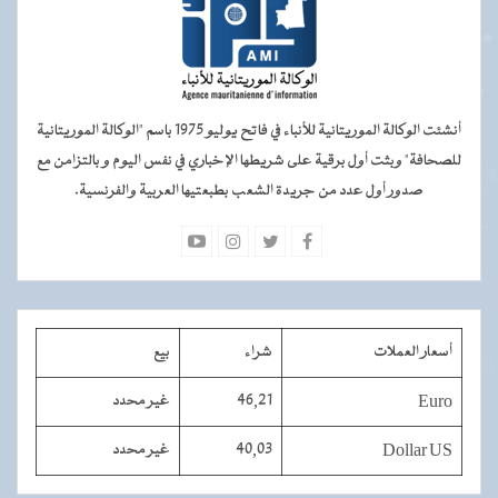
أنشئت الوكالة الموريتانية للأنباء في فاتح يوليو 1975 باسم "الوكالة الموريتانية
للصحافة" وبثت أول برقية على شريطها الإخباري في نفس اليوم و بالتزامن مع
صدور أول عدد من جريدة الشعب بطبعتيها العربية والفرنسية.
أسعار العملات
شراء
بيع
Euro
46,21
غير محدد
Dollar US
40,03
غير محدد