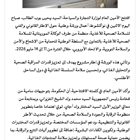
افتتح الأمين العام لوزارة التجارة والسياحة، السيد يحيى بوب الطالب، صباح
اليوم الاثنين في نواكشوط، أعمال ورشة وطنية حول الإطار القانوني والفني
للسلامة الصحية للأغذية، منظمة من طرف الوكالة الموريتانية للسلامة
الصحية للأغذية، بالتعاون مع السلطة الوطنية للحماية من الإشعاع والأمن
والسلامة النووية، والاتحاد الأوروبي، خلال الفترة من 11 إلى 14 مايو 2026.
وتأتي هذه الورشة في إطار مشروع يهدف إلى تعزيز قدرات المراقبة الصحية
والتحليل الغذائي، وتحسين سلامة السلسلة الغذائية في دول الساحل
الأطلسي.
وأكد الأمين العام، في كلمته الافتتاحية، أن الحكومة، بتوجيهات سامية من
فخامة رئيس الجمهورية السيد محمد ولد الشيخ الغزواني، وبمتابعة من
معالي الوزير الأول السيد المختار ولد أجاي، تولي اهتماما خاصا بتطوير
منظومة الرقابة والجودة والسلامة الصحية، من خلال تحديث الأطر
القانونية والتنظيمية، ودعم المؤسسات المختصة، وتعزيز قدرات المختبرات
الوطنية، وتكوين الكفاءات البشرية، إضافة إلى تطوير آليات التتبع والرقابة، بما
يضمن حماية صحة المستهلك وتعزيز سلامة المنتجات الغذائية.