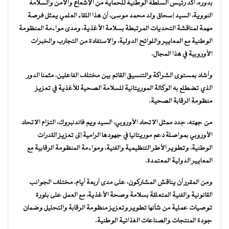
بدوره، أكد رئيس السلطة الوطنية للحماية من الإشعاع والأمن والسلامة
النووية، السيد إسحاق ولد محمد موسى، أن هذا اللقاء العلمي يمثل فرصة
مهمة لمناقشة التحديات المرتبطة بسلامة الأغذية، ومدى مواءمة المنظومة
الوطنية مع المعايير واللوائح الدولية، والاستفادة من التجارب والخبرات
الأوروبية في هذا المجال.
وأشاد بمستوى الشراكة والتنسيق القائم بين مختلف الفاعلين، مثمنا الدور
الذي تضطلع به الوكالة الموريتانية للسلامة الصحية للأغذية في تعزيز
منظومة الرقابة الصحية.
من جهته، جدد ممثل الاتحاد الأوروبي، السيد ويم فاندنبروك، التزام الاتحاد
الأوروبي بمواصلة دعم موريتانيا في جهودها الرامية إلى تعزيز القدرات
الوطنية، وتطوير الأطر التنظيمية والفنية، ومواءمة المنظومة الرقابية مع
المعايير الدولية المعتمدة.
ومن المقرر أن يناقش المشاركون، على مدى أربعة أيام، مختلف الجوانب
القانونية والفنية المتعلقة بسلامة وصحة الأغذية، مع العمل على بلورة
توصيات عملية من شأنها تطوير وتعزيز منظومة الرقابة والتحليل وضمان
جودة المنتجات والصناعات الغذائية الوطنية.