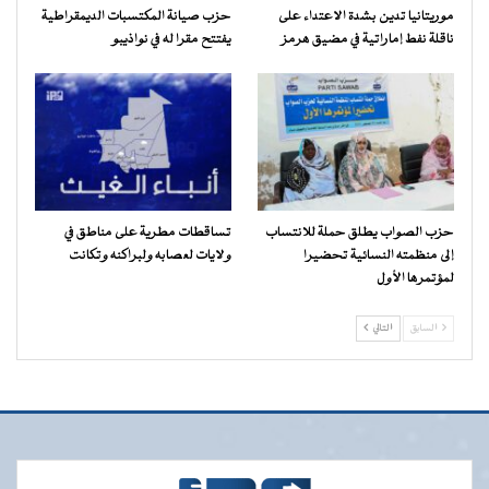
موريتانيا تدين بشدة الاعتداء على
حزب صيانة المكتسبات الديمقراطية
ناقلة نفط إماراتية في مضيق هرمز
يفتتح مقرا له في نواذيبو
حزب الصواب يطلق حملة للانتساب
تساقطات مطرية على مناطق في
إلى منظمته النسائية تحضيرا
ولايات لعصابه ولبراكنه وتكانت
لمؤتمرها الأول
السابق
التالي