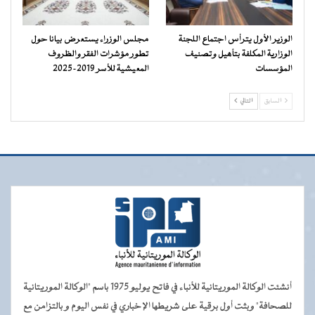
الوزير الأول يترأس اجتماع اللجنة
مجلس الوزراء يستعرض بيانا حول
الوزارية المكلفة بتأهيل وتصنيف
تطور مؤشرات الفقر والظروف
المؤسسات
المعيشية للأسر 2019-2025
السابق
التالي
أنشئت الوكالة الموريتانية للأنباء في فاتح يوليو 1975 باسم "الوكالة الموريتانية
للصحافة" وبثت أول برقية على شريطها الإخباري في نفس اليوم و بالتزامن مع