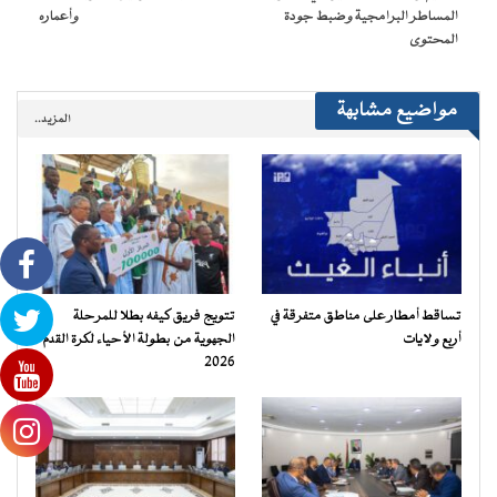
المساطر البرامجية وضبط جودة
وأعماره
المحتوى
مواضيع مشابهة
المزيد..
تساقط أمطار على مناطق متفرقة في
تتويج فريق كيفه بطلا للمرحلة
أربع ولايات
الجهوية من بطولة الأحياء لكرة القدم
2026