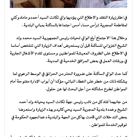
في إطار زيارة التفقد والاطلاع التي يؤديها والي تكانت السيد أحمدو مامادو كلي
لمقاطعة المجرية ترأس مساء أمس اجتماعا بالساكنة بمباني البلدية .
وخلال هذا الاجتماع أبلغ الوالي تحيات رئيس الجمهورية السيد محمد ولد
الشيخ الغزواني للساكنة قبل أن يستعرض أهداف الزيارة التي تتلخص أساسا
في الاطلاع على الظروف المعيشة للمواطنين و مستوى تقدم الأشغال الجارية
في ورشات العمل في بعض المرافق الخدمية في المدينة.
كما حث الوالي الساكنة على ضرورة الحذر من الحرائق في الوسط الرعوي لما
يشكله ذلك من خطر على الغطاء النباتي، مؤكدا أن أبواب الإدارة مفتوحة أمام
المواطن لطرح مشاكله من أجل البحث لها عن حلول.
من جانبهما أشاد كل من نائب رئيس جهة تكانت السيد يحيانه ولد أحمد
الشيخ وعمدة بلدية المجرية السيد يحي كاليدو بهذه الزيارة واستعرضا
بعض التدخلات التي قامت بها كل من الجهة والبلدية دعما لجهود الحكومة في
توفير الخدمة للمواطن .