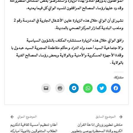
المواطنون بدورهم أشادوا بهذه الزيارة واستعرضوا بعض المشاكل المطروحة
وقد رد عليها رؤساء المصالح المرافقون للسيد الوالي كل فيما يعنيه.
نشير إلى أن الوالي خلال هذه الزيارة عاين الأشغال الجارية في المدرسة رقم 2
وملعب البلدية كما زار المركز الصحي بالمدينة.
رافق الوالي خلال هذه الزيارة مستشاره المكلف بالشؤون السياسية
والاجتماعية السيد أحمد ولد التراد وحاكم مقاطعة المجرية السيد عبدول با
وقادة الأجهزة العسكرية والأمنية وبالولاية وبعض رؤساء المصالح الفنية
بالولاية .
مشاركة:
انقر
اضغط
انقر
انقر
اضغط
النقر
للمشاركة
للمشاركة
للمشاركة
للمشاركة
للطباعة
لإرسال
على
على
على
على
(فتح
رابط
فيسبوك
تويتر
WhatsApp
Telegram
في
عبر
(فتح
(فتح
(فتح
(فتح
نافذة
البريد
في
في
في
في
جديدة)
الإلكتروني
نافذة
نافذة
نافذة
نافذة
إلى
جديدة)
جديدة)
جديدة)
جديدة)
صديق
(فتح
الموضوع السابق
الموضوع الموالي
في
نافذة
ملتقى تطوير وُرش إذاعة القرآن
أطار: تنظيم أمسية ثقافية لتكريم
جديدة)
الكريم وقناة المحظرة يوصي بتطوير
الطلاب المتفوقين بثانوية أمباركه