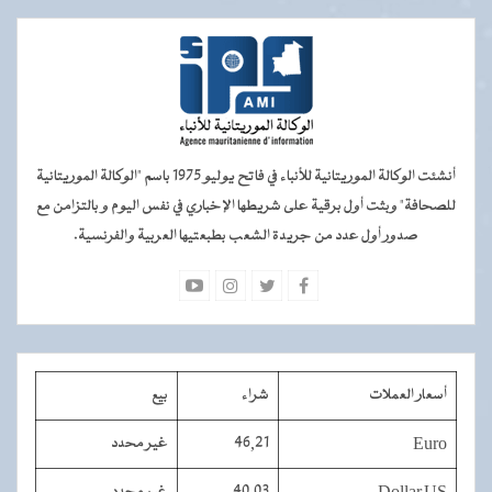
أنشئت الوكالة الموريتانية للأنباء في فاتح يوليو 1975 باسم "الوكالة الموريتانية
للصحافة" وبثت أول برقية على شريطها الإخباري في نفس اليوم و بالتزامن مع
صدور أول عدد من جريدة الشعب بطبعتيها العربية والفرنسية.
أسعار العملات
شراء
بيع
Euro
46,21
غير محدد