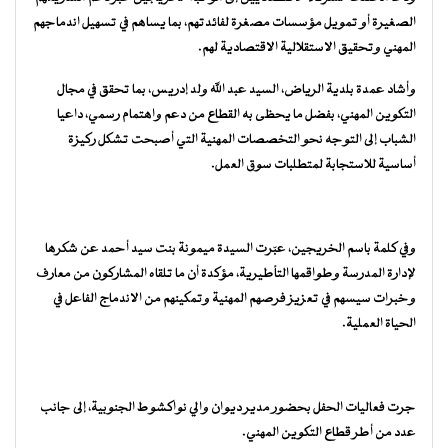
الصغيرة أو تمويل مؤسسات مصغرة لفائدتهم، بما يساهم في تسهيل اندماجهم
المهني وتحقيق الاستقلالية الاقتصادية لهم.
وأشاد عمدة بلدية الرياض، السيد عبد الله ولد إدريس، بما تحقق في مجال
التكوين المهني، بفضل ما يحظى به القطاع من دعم واهتمام رسمي، داعيا
الشباب إلى التوجه نحو التخصصات المهنية التي أصبحت تشكل ركيزة
أساسية للاستجابة لمتطلبات سوق العمل.
وفي كلمة باسم الخريجين، عبّرت السيدة ميمونة بنت سيد أحمد عن شكرها
لإدارة المدرسة وطواقمها التأطيرية، مؤكدة أن ما تلقاه المشاركون من معارف
وخبرات سيسهم في تعزيز فرصهم المهنية وتمكينهم من الاندماج الفاعل في
الحياة العملية.
جرت فعاليات الحفل بحضور مدير ديوان والي نواكشوط الجنوبية، إلى جانب
عدد من أطر قطاع التكوين المهني.