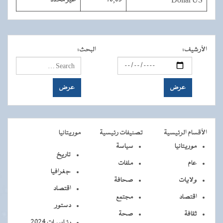
Dollar US
40,03
غير محدد
الأرشيف
:
البحث
:
الأقسام الرئيسية
تصنيفات رئيسية
موريتانيا
موريتانيا
سياسة
تاريخ
عام
ملفات
جغرافيا
ولايات
صحافة
اقتصاد
اقتصاد
مجتمع
دستور
ثقافة
صحة
رئـاسيـات 2024