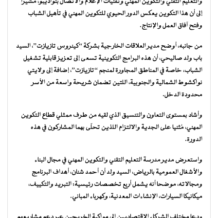
والتعليم التقني والتكوين المهني وتقنيات الإعلام والاتصال بنواذيبو، مشيرا
إلى أن هذا التكوين يعكس الدور الحيوي للتكوين المهني في تأهيل الشباب
وفتح آفاق العمل والإنتاج.
من جانبه، أوضح مدير العلاقات الخارجية بشركة “كينروس تازيازت”، السيد
باب ولد صاليحي، أن هذه البرامج التكوينية تسعى إلى تعزيز قابلية تشغيل
الشباب، خاصة في المناطق المجاورة لمنجم “تازيازت”، إضافة إلى ولايتي
نواكشوط الشمالية والجنوبية، اللتين تضمان شريحة واسعة من الأسر
محدودة الدخل.
وأشاد بمستوى التعاون والتنسيق الذي لقيه من طرف ممثلي قطاع التكوين
المهني، مُثنيا على الجدية والالتزام اللذين تحلّى بهما المشاركون في هذه
الدورة.
واستعرض مدير مدرسة التعليم التقني والتكوين المهني في مجال البناء
والأشغال العمومية بالرياض، السيد ولد أن أحمد شنان، أهداف البرنامج
ومجالاته، موضحا أنه يشمل أربع تخصصات رئيسية: التبريد والتكييف،
ميكانيكا السيارات، الإنشاءات المعدنية، وكهرباء المباني.
ودعا مختلف الشركاء الاقتصاديين إلى مواكبة الخريجين عبر دعم مشاريعهم