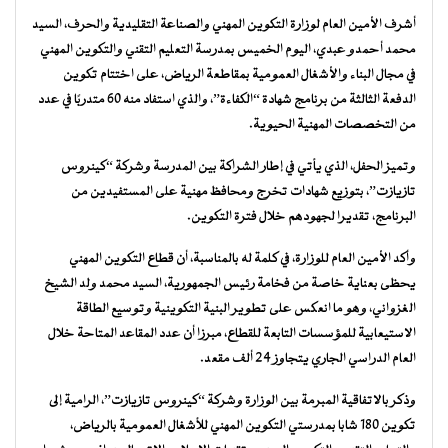
أشرف الأمين العام لوزارة التكوين المهني والصناعة التقليدية والحرف، السيد
محمد أحمدو عبدي، اليوم الخميس بمدرسة التعليم التقني والتكوين المهني
في مجال البناء والأشغال العمومية بمقاطعة الرياض، على اختتام تكوين
الدفعة الثالثة من برنامج شهادة “الكفاءة”، والذي استفاد منه 60 متدربًا في عدد
من التخصصات المهنية الحيوية.
وتميز الحفل، الذي يأتي في إطار الشراكة بين المدرسة وشركة “كينروس
تازيازت”، بتوزيع شهادات تخرج ومحافظ مهنية على المستفيدين من
البرنامج، تقديرا لجهودهم خلال فترة التكوين.
وأكد الأمين العام للوزارة، في كلمة له بالمناسبة، أن قطاع التكوين المهني
يحظى بعناية خاصة من فخامة رئيس الجمهورية، السيد محمد ولد الشيخ
الغزواني، وهو ما انعكس على تطوير البنية التكوينية وتوسيع الطاقة
الاستيعابية للمؤسسات التابعة للقطاع، مبرزا أن عدد المقاعد المتاحة خلال
العام الدراسي الجاري يتجاوز 24 ألف مقعد.
وذكر بالاتفاقية المبرمة بين الوزارة وشركة “كينروس تازيازت”، الرامية إلى
تكوين 180 شابا بمدرستي التكوين المهني للأشغال العمومية بالرياض،