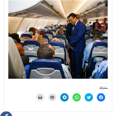
مشاركة:
انقر
اضغط
انقر
انقر
اضغط
النقر
للمشاركة
للمشاركة
للمشاركة
للمشاركة
للطباعة
لإرسال
على
على
على
على
(فتح
رابط
فيسبوك
تويتر
WhatsApp
Telegram
في
عبر
(فتح
(فتح
(فتح
(فتح
نافذة
البريد
في
في
في
في
جديدة)
الإلكتروني
نافذة
نافذة
نافذة
نافذة
إلى