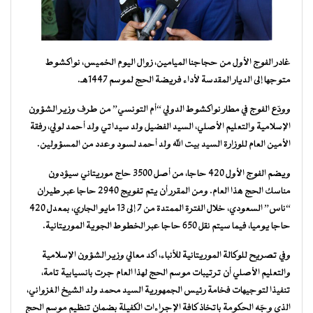
غادر الفوج الأول من حجاجنا الميامين، زوال اليوم الخميس، نواكشوط
متوجها إلى الديار المقدسة لأداء فريضة الحج لموسم 1447هـ.
وودّع الفوج في مطار نواكشوط الدولي “أم التونسي” من طرف وزير الشؤون
الإسلامية والتعليم الأصلي، السيد الفضيل ولد سيداتي ولد أحمد لولي، رفقة
الأمين العام للوزارة السيد بيت الله ولد أحمد لسود وعدد من المسؤولين.
ويضم الفوج الأول 420 حاجا، من أصل 3500 حاج موريتاني سيؤدون
مناسك الحج هذا العام. ومن المقرر أن يتم تفويج 2940 حاجا عبر طيران
“ناس” السعودي، خلال الفترة الممتدة من 7 إلى 13 مايو الجاري، بمعدل 420
حاجا يوميا، فيما سيتم نقل 650 حاجا عبر الخطوط الجوية الموريتانية.
وفي تصريح للوكالة الموريتانية للأنباء، أكد معالي وزير الشؤون الإسلامية
والتعليم الأصلي أن ترتيبات موسم الحج لهذا العام جرت بانسيابية تامة،
تنفيذا لتوجيهات فخامة رئيس الجمهورية السيد محمد ولد الشيخ الغزواني،
الذي وجّه الحكومة باتخاذ كافة الإجراءات الكفيلة بضمان تنظيم موسم الحج