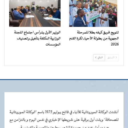
تتويج فريق كيفه بطلا للمرحلة
الوزير الأول يترأس اجتماع اللجنة
الجهوية من بطولة الأحياء لكرة القدم
الوزارية المكلفة بتأهيل وتصنيف
2026
المؤسسات
السابق
التالي
أنشئت الوكالة الموريتانية للأنباء في فاتح يوليو 1975 باسم "الوكالة الموريتانية
للصحافة" وبثت أول برقية على شريطها الإخباري في نفس اليوم و بالتزامن مع
صدور أول عدد من جريدة الشعب بطبعتيها العربية والفرنسية.