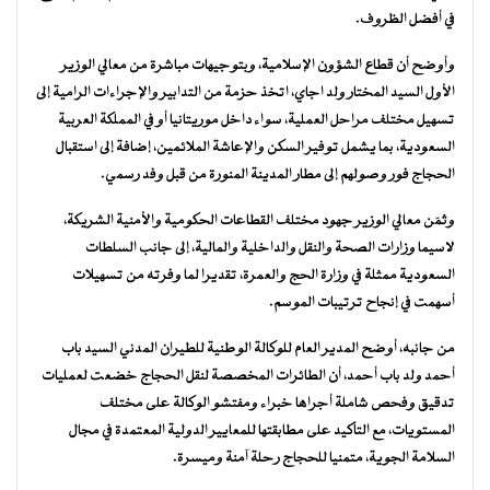
في أفضل الظروف.
وأوضح أن قطاع الشؤون الإسلامية، وبتوجيهات مباشرة من معالي الوزير
الأول السيد المختار ولد اجاي، اتخذ حزمة من التدابير والإجراءات الرامية إلى
تسهيل مختلف مراحل العملية، سواء داخل موريتانيا أو في المملكة العربية
السعودية، بما يشمل توفير السكن والإعاشة الملائمين، إضافة إلى استقبال
الحجاج فور وصولهم إلى مطار المدينة المنورة من قبل وفد رسمي.
وثمّن معالي الوزير جهود مختلف القطاعات الحكومية والأمنية الشريكة،
لاسيما وزارات الصحة والنقل والداخلية والمالية، إلى جانب السلطات
السعودية ممثلة في وزارة الحج والعمرة، تقديرا لما وفرته من تسهيلات
أسهمت في إنجاح ترتيبات الموسم.
من جانبه، أوضح المدير العام للوكالة الوطنية للطيران المدني السيد باب
أحمد ولد باب أحمد، أن الطائرات المخصصة لنقل الحجاج خضعت لعمليات
تدقيق وفحص شاملة أجراها خبراء ومفتشو الوكالة على مختلف
المستويات، مع التأكيد على مطابقتها للمعايير الدولية المعتمدة في مجال
السلامة الجوية، متمنيا للحجاج رحلة آمنة وميسرة.