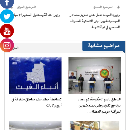
جديدة)
جديدة)
جديدة)
جديدة)
صديق
(فتح
الموضوع السابق
الموضوع الموالي
في
نافذة
وزيرة المياه: نعمل على تعزيز مصادر
وزير الثقافة يستقبل السفير الإسباني
جديدة)
المياه وتطوير البنى التحتية للصرف
الصحي في نواكشوط
مواضيع مشابهة
المزيد..
الناطق باسم الحكومة: تم إعداد
تساقط أمطار على مناطق متفرقة في
برنامج ثقافي وطني يمتد شهرين
أربع ولايات
لمواكبة موسم العطلة…