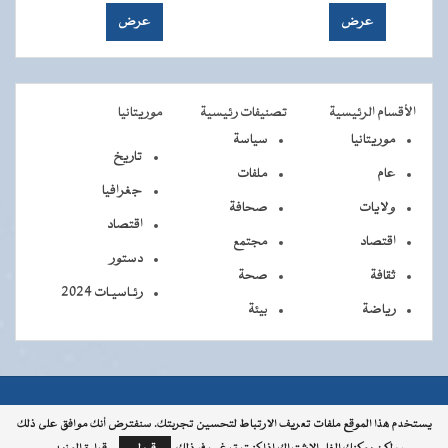
الأقسام الرئيسية
تصنيفات رئيسية
موريتانيا
موريتانيا
سياسة
تاريخ
عام
ملفات
جغرافيا
ولايات
صحافة
اقتصاد
اقتصاد
مجتمع
دستور
ثقافة
صحة
رئـاسيـات 2024
رياضة
بيئة
جميــــع
جميع الحقوق محفوظة © 2026 - الوكالة الموريتانية للأنباء
يستخدم هذا الموقع ملفات تعريف الارتباط لتحسين تجربتك. سنفترض أنك موافق على ذلك