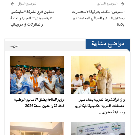
(فتح
الموضوع السابق
الموضوع الموالي
في
نافذة
المفوض المكلف بترقية الاستثمارات
تدشين فرع لشركة “سايمكس
جديدة)
يستقبل السفير العراقي المعتمد لدى
انترناسيونال” للتجارة والعامة
بلادنا
والمقاولات فى موريتانيا
مواضيع مشابهة
المزيد..
والي نواكشوط الغربية يتفقد سير
وزير الثقافة يطلق الأسابيع الوطنية
امتحانات الدورة التكميلية للبكالوريا
للثقافة والفنون لسنة 2026
ومسابقة دخول…