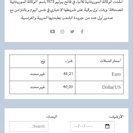
أنشئت الوكالة الموريتانية للأنباء في فاتح يوليو 1975 باسم "الوكالة الموريتانية
للصحافة" وبثت أول برقية على شريطها الإخباري في نفس اليوم و بالتزامن مع
صدور أول عدد من جريدة الشعب بطبعتيها العربية والفرنسية.
أسعار العملات
شراء
بيع
Euro
46,21
غير محدد
Dollar US
40,03
غير محدد
الأرشيف
:
البحث
: