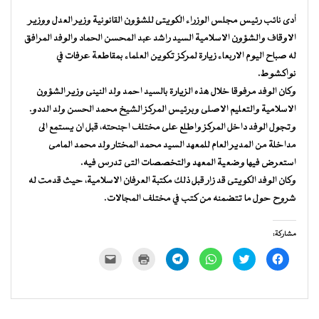
أدى نائب رئيس مجلس الوزراء الكويتى للشؤون القانونية وزير العدل ووزير
الاوقاف والشؤون الاسلامية السيد راشد عبد المحسن الحماد والوفد المرافق
له صباح اليوم الاربعاء زيارة لمركز تكوين العلماء بمقاطعة عرفات في
نواكشوط.
وكان الوفد مرفوقا خلال هذه الزيارة بالسيد احمد ولد النينى وزير الشؤون
الاسلامية والتعليم الاصلى وبرئيس المركز الشيخ محمد الحسن ولد الددو.
وتجول الوفد داخل المركز واطلع على مختلف اجنحته، قبل ان يستمع الى
مداخلة من المدير العام للمعهد السيد محمد المختار ولد محمد المامى
استعرض فيها وضعية المعهد والتخصصات التى تدرس فيه.
وكان الوفد الكويتى قد زار قبل ذلك مكتبة العرفان الاسلامية، حيث قدمت له
شروح حول ما تتضمنه من كتب في مختلف المجالات.
مشاركة:
انقر
اضغط
انقر
انقر
اضغط
النقر
للمشاركة
للمشاركة
للمشاركة
للمشاركة
للطباعة
لإرسال
على
على
على
على
(فتح
رابط
فيسبوك
تويتر
WhatsApp
Telegram
في
عبر
(فتح
(فتح
(فتح
(فتح
نافذة
البريد
في
في
في
في
جديدة)
الإلكتروني
نافذة
نافذة
نافذة
نافذة
إلى
جديدة)
جديدة)
جديدة)
جديدة)
صديق