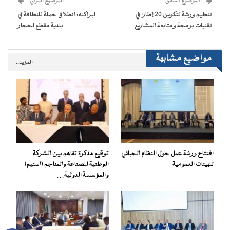
الموضوع السابق
الموضوع الموالي
في
نافذة
تنظيم ورشة لتكوين 20 إطارا في
لبراكنه: انطلاق حملة للنظافة في
جديدة)
تقنيات برمجة ومتابعة المشاريع
بلدية مقطع لحجار
مواضيع مشابهة
المزيد..
افتتاح ورشة عمل حول النظام الجبائي
توقيع مذكرة تفاهم بين الشركة
للهيئات العمومية
الوطنية للصناعة والمناجم (اسنيم)
والمؤسسة الدولية…