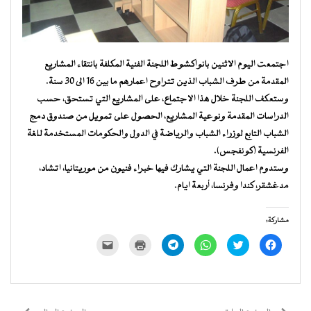
اجتمعت اليوم الاثنين بانواكشوط اللجنة الفنية المكلفة بانتقاء المشاريع
المقدمة من طرف الشباب الذين تتراوح اعمارهم ما بين 16 الى 30 سنة.
وستعكف اللجنة خلال هذا الاجتماع، على المشاريع التي تستحق، حسب
الدراسات المقدمة ونوعية المشاريع، الحصول على تمويل من صندوق دمج
الشباب التابع لوزراء الشباب والرياضة في الدول والحكومات المستخدمة للغة
الفرنسية (كونفجس).
وستدوم اعمال اللجنة التي يشارك فيها خبراء فنيون من موريتانيا، اتشاد،
مدغشقر، كندا وفرنسا، أربعة ايام.
مشاركة:
انقر
اضغط
انقر
انقر
اضغط
النقر
للمشاركة
للمشاركة
للمشاركة
للمشاركة
للطباعة
لإرسال
على
على
على
على
(فتح
رابط
فيسبوك
تويتر
WhatsApp
Telegram
في
عبر
(فتح
(فتح
(فتح
(فتح
نافذة
البريد
في
في
في
في
جديدة)
الإلكتروني
نافذة
نافذة
نافذة
نافذة
إلى
جديدة)
جديدة)
جديدة)
جديدة)
صديق
(فتح