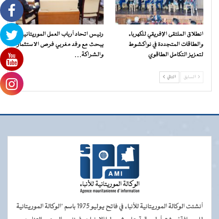
انطلاق الملتقى الإفريقي للكهرباء
رئيس اتحاد أرباب العمل الموريتانيين
والطاقات المتجددة في نواكشوط
يبحث مع وفد مغربي فرص الاستثمار
لتعزيز التكامل الطاقوي
والشراكة…
السابق
التالي
أنشئت الوكالة الموريتانية للأنباء في فاتح يوليو 1975 باسم "الوكالة الموريتانية