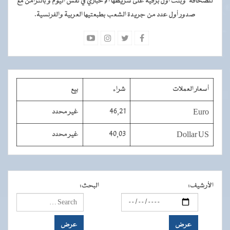
للصحافة" وبثت أول برقية على شريطها الإخباري في نفس اليوم و بالتزامن مع
صدور أول عدد من جريدة الشعب بطبعتيها العربية والفرنسية.
أسعار العملات
شراء
بيع
Euro
46,21
غير محدد
Dollar US
40,03
غير محدد
الأرشيف
:
البحث
: