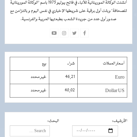
أنشئت الوكالة الموريتانية للأنباء في فاتح يوليو 1975 باسم "الوكالة الموريتانية
للصحافة" وبثت أول برقية على شريطها الإخباري في نفس اليوم و بالتزامن مع
صدور أول عدد من جريدة الشعب بطبعتيها العربية والفرنسية.
أسعار العملات
شراء
بيع
Euro
46,21
غير محدد
Dollar US
40,02
غير محدد
الأرشيف
:
البحث
: