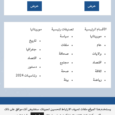
الأقسام الرئيسية
تصنيفات رئيسية
موريتانيا
موريتانيا
سياسة
تاريخ
عام
ملفات
جغرافيا
ولايات
صحافة
اقتصاد
اقتصاد
مجتمع
دستور
ثقافة
صحة
رئـاسيـات 2024
رياضة
بيئة
جميــــع
جميع الحقوق محفوظة © 2026 - الوكالة الموريتانية للأنباء
يستخدم هذا الموقع ملفات تعريف الارتباط لتحسين تجربتك. سنفترض أنك موافق على ذلك