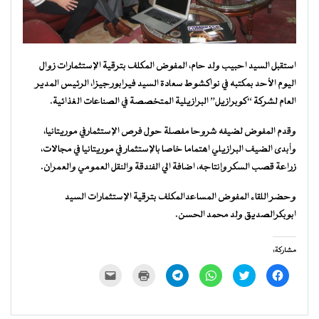
استقبل السيد احبيب ولد حام، المفوض المكلف بترقية الإستثمارات زوال
اليوم الأحد بمكتبه في نواكشوط سعادة السيد فيرابورجيزا، الرئيس المدير
العام لشركة “كوبرازيل” البرازيلية المتخصصة في الصناعات الغذائية.
وقدم المفوض لضيفه شروحا مفصلة حول فرص الإستثمارفي موريتانيا،
وأبدى الضيف البرازيلي اهتماما خاصا بالإستثمار في موريتانيا في مجالات،
زراعة قصب السكر وإنتاجه، اضافة الي الفندقة والنقل العمومي والعمران.
وحضر اللقاء المفوض المساعدالمكلف بترقية الإستثمارات السيد
ابوبكرالصديق ولد محمد الحسن.
مشاركة:
انقر
اضغط
انقر
انقر
اضغط
النقر
للمشاركة
للمشاركة
للمشاركة
للمشاركة
للطباعة
لإرسال
على
على
على
على
(فتح
رابط
فيسبوك
تويتر
WhatsApp
Telegram
في
عبر
(فتح
(فتح
(فتح
(فتح
نافذة
البريد
في
في
في
في
جديدة)
الإلكتروني