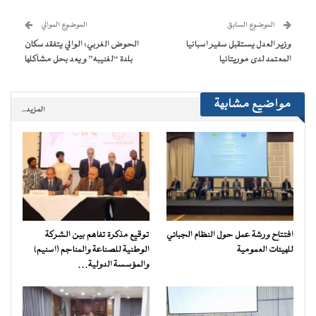
نافذة
نافذة
نافذة
نافذة
إلى
جديدة)
جديدة)
جديدة)
جديدة)
صديق
(فتح
الموضوع السابق
الموضوع الموالي
في
نافذة
وزير العدل يستقبل سفير اسبانيا
الحوض الغربي: الوالي يتفقد سكان
جديدة)
المعتمد لدى موريتانيا
بلدة “لغنيبه” و يعد بحل مشاكلها
مواضيع مشابهة
المزيد..
افتتاح ورشة عمل حول النظام الجبائي
توقيع مذكرة تفاهم بين الشركة
للهيئات العمومية
الوطنية للصناعة والمناجم (اسنيم)
والمؤسسة الدولية…