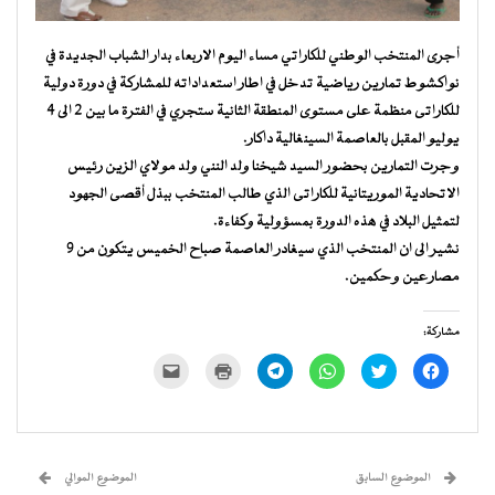
أجرى المنتخب الوطني للكاراتي مساء اليوم الاربعاء بدار الشباب الجديدة في
نواكشوط تمارين رياضية تدخل في اطار استعداداته للمشاركة في دورة دولية
للكاراتى منظمة على مستوى المنطقة الثانية ستجري في الفترة ما بين 2 الى 4
يوليو المقبل بالعاصمة السينغالية داكار.
وجرت التمارين بحضور السيد شيخنا ولد النني ولد مولاي الزين رئيس
الاتحادية الموريتانية للكاراتى الذي طالب المنتخب ببذل أقصى الجهود
لتمثيل البلاد في هذه الدورة بمسؤولية وكفاءة.
نشير الى ان المنتخب الذي سيغادر العاصمة صباح الخميس يتكون من 9
مصارعين وحكمين.
مشاركة:
انقر
اضغط
انقر
انقر
اضغط
النقر
للمشاركة
للمشاركة
للمشاركة
للمشاركة
للطباعة
لإرسال
على
على
على
على
(فتح
رابط
فيسبوك
تويتر
WhatsApp
Telegram
في
عبر
(فتح
(فتح
(فتح
(فتح
نافذة
البريد
في
في
في
في
جديدة)
الإلكتروني
نافذة
نافذة
نافذة
نافذة
إلى
جديدة)
جديدة)
جديدة)
جديدة)
صديق
(فتح
الموضوع السابق
الموضوع الموالي
في