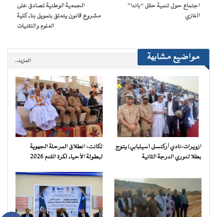
نافذة
اجتماع حول تنمية حقل “باندا”
الجمعية الوطنية تصادق على
جديدة)
الغازي
مشروع قانون يتعلق بتمويل بناء كلية
العلوم والتقنيات
مواضيع مشابهة
المزيد..
ازويرات:نادي أركنسل (سيلبابي) يتوج
تكانت: انطلاق المرحلة الجهوية
بطلا لدوري الدرجة الثانية
لبطولة الأحياء لكرة القدم 2026