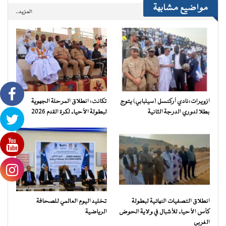
مواضيع مشابهة
المزيد..
ازويرات:نادي أركنسل (سيلبابي) يتوج
تكانت: انطلاق المرحلة الجهوية
بطلا لدوري الدرجة الثانية
لبطولة الأحياء لكرة القدم 2026
انطلاق التصفيات النهائية لبطولة
تخليد اليوم العالمي للصحافة
كأس الأحياء للأشبال في ولاية الحوض
الرياضية
الغربي