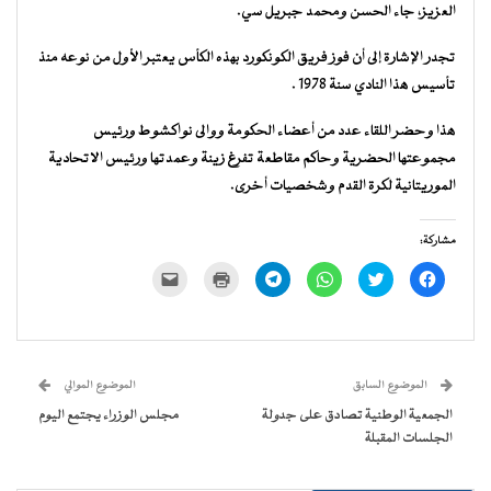
العزيز، جاء الحسن ومحمد جبريل سي.
تجدر الإشارة إلى أن فوز فريق الكونكورد بهذه الكأس يعتبر الأول من نوعه منذ
تأسيس هذا النادي سنة 1978 .
هذا وحضر اللقاء عدد من أعضاء الحكومة ووالى نواكشوط ورئيس
مجموعتها الحضرية وحاكم مقاطعة تفرغ زينة وعمدتها ورئيس الاتحادية
الموريتانية لكرة القدم وشخصيات أخرى.
مشاركة:
انقر
اضغط
انقر
انقر
اضغط
النقر
للمشاركة
للمشاركة
للمشاركة
للمشاركة
للطباعة
لإرسال
على
على
على
على
(فتح
رابط
فيسبوك
تويتر
WhatsApp
Telegram
في
عبر
(فتح
(فتح
(فتح
(فتح
نافذة
البريد
في
في
في
في
جديدة)
الإلكتروني
نافذة
نافذة
نافذة
نافذة
إلى
جديدة)
جديدة)
جديدة)
جديدة)
صديق
(فتح
الموضوع السابق
الموضوع الموالي
في
نافذة
الجمعية الوطنية تصادق على جدولة
مجلس الوزراء يجتمع اليوم
جديدة)
الجلسات المقبلة