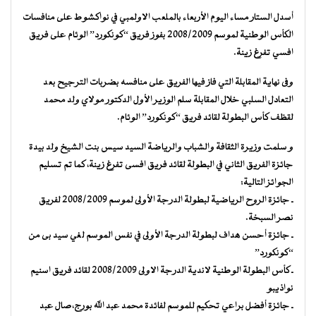
أسدل الستار مساء اليوم الأربعاء بالملعب الاولمبي في نواكشوط على منافسات
الكأس الوطنية لموسم 2008/2009 بفوز فريق “كونكورد” الوئام على فريق
افسي تفرغ زينة.
وفى نهاية المقابلة التي فاز فيها الفريق على منافسه بضربات الترجيح بعد
التعادل السلبي خلال المقابلة سلم الوزير الأول الدكتور مولاي ولد محمد
لقظف كأس البطولة لقائد فريق “كونكورد” الوئام.
و سلمت وزيرة الثقافة والشباب والرياضة السيد سيس بنت الشيخ ولد بيدة
جائزة الفريق الثاني في البطولة لقائد فريق افسى تفرغ زينة، كما تم تسليم
الجوائز التالية:
ـ جائزة الروح الرياضية لبطولة الدرجة الأولى لموسم 2008/2009 لفريق
نصر السبخة.
ـ جائزة أحسن هداف لبطولة الدرجة الأولى في نفس الموسم لغي سيد بى من
“كونكورد”
ـ كأس البطولة الوطنية لاندية الدرجة الاولى 2008/2009 لقائد فريق اسنيم
نواذيبو
ـ جائزة أفضل براعي تحكيم للموسم لفائدة محمد عبد الله بورج،صال عبد