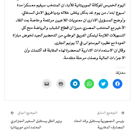
اليوم الخميس للوكالة الموريتانية للأنباء ان المنتخب سيقيم معسكرا مدة
اسبوع ابتداء من يوم غد بدكار، يلتقى خلاله وديا فريق الامل السنغالي.
وأوضح المسؤول الادارى ان معنويات اللاعبين مرتفعة وخاصة بعد اللقاء
الأخير مع المنتخب المصري ،مبرزا ان قطاع الشباب والرياضة منح كل
التسهيلات اللازمة ليتمكن الفريق الوطني من التحضير الجيد لخوض مباراة
العودة مع نظيره البوستوانى في 17 يونيو الجارى.
وقال ان الاستعدادات الادارية المحضرة لهذه المقابلة قد اكتملت وأن
الاجراءات المالية وصلت مرحلة متقدمة.
مشاركة:
انقر
اضغط
انقر
انقر
اضغط
النقر
للمشاركة
للمشاركة
للمشاركة
للمشاركة
للطباعة
لإرسال
على
على
على
على
(فتح
رابط
فيسبوك
تويتر
WhatsApp
Telegram
في
عبر
(فتح
(فتح
(فتح
(فتح
نافذة
البريد
في
في
في
في
جديدة)
الإلكتروني
نافذة
نافذة
نافذة
نافذة
إلى
جديدة)
جديدة)
جديدة)
جديدة)
صديق
(فتح
الموضوع السابق
الموضوع الموالي
في
نافذة
رئيس الجمهورية يستقبل وفد اتحاد
وزير النقل يستقبل السفير الجزائري
جديدة)
المصارف المغاربية
المعتمد لدى موريتانيا