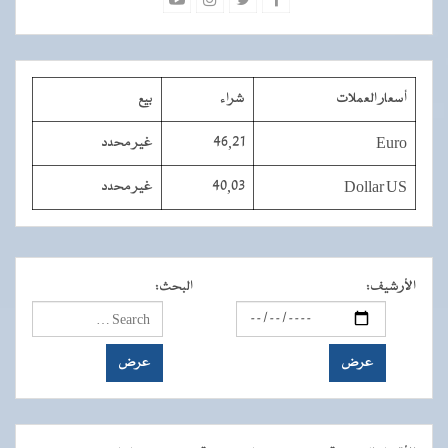
أسعار العملات
شراء
بيع
Euro
46,21
غير محدد
Dollar US
40,03
غير محدد
الأرشيف
:
البحث
: