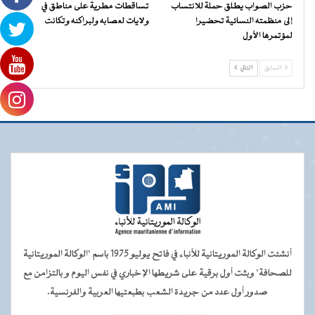
حزب الصواب يطلق حملة للانتساب
تساقطات مطرية على مناطق في
إلى منظمته النسائية تحضيرا
ولايات لعصابه ولبراكنه وتكانت
لمؤتمرها الأول
السابق
التالي
أنشئت الوكالة الموريتانية للأنباء في فاتح يوليو 1975 باسم "الوكالة الموريتانية
للصحافة" وبثت أول برقية على شريطها الإخباري في نفس اليوم و بالتزامن مع
صدور أول عدد من جريدة الشعب بطبعتيها العربية والفرنسية.