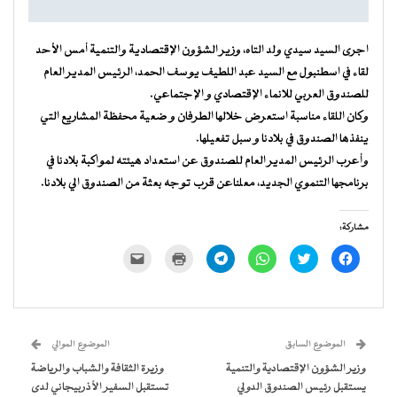
اجرى السيد سيدي ولد التاه، وزير الشؤون الإقتصادية والتنمية أمس الأحد
لقاء في اسطنبول مع السيد عبد اللطيف يوسف الحمد، الرئيس المدير العام
للصندوق العربي للانماء الإقتصادي و الإجتماعي.
وكان اللقاء مناسبة استعرض خلالها الطرفان و ضعية محفظة المشاريع التي
ينفذها الصندوق في بلادنا و سبل تفعيلها.
وأعرب الرئيس المدير العام للصندوق عن استعداد هيئته لمواكبة بلادنا في
برنامجها التنموي الجديد، معلناعن قرب توجه بعثة من الصندوق الي بلادنا.
مشاركة:
انقر
اضغط
انقر
انقر
اضغط
النقر
للمشاركة
للمشاركة
للمشاركة
للمشاركة
للطباعة
لإرسال
على
على
على
على
(فتح
رابط
فيسبوك
تويتر
WhatsApp
Telegram
في
عبر
(فتح
(فتح
(فتح
(فتح
نافذة
البريد
في
في
في
في
جديدة)
الإلكتروني
نافذة
نافذة
نافذة
نافذة
إلى
جديدة)
جديدة)
جديدة)
جديدة)
صديق
(فتح
الموضوع السابق
الموضوع الموالي
في
نافذة
وزير الشؤون الإقتصادية والتنمية
وزيرة الثقافة والشباب والرياضة
جديدة)
يستقبل رئيس الصندوق الدولي
تستقبل السفير الأذربيجاني لدى