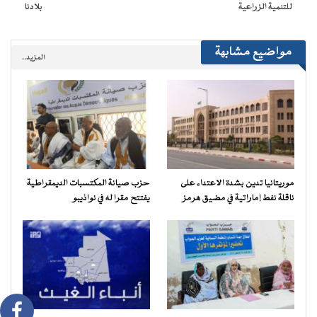
للتنمية الزراعية
بلادنا
مواضيع مشابهة
المزيد..
موريتانيا تدين بشدة الاعتداء على
حزب صيانة المكتسبات الديمقراطية
ناقلة نفط إماراتية في مضيق هرمز
يفتتح مقرا له في نواذيبو