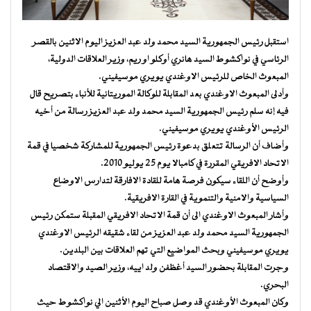
استقبل رئيس الجمهورية السيد محمد ولد عبد العزيز اليوم الاثنين بالقصر
الرئاسي في نواكشوط السيد هانري أوكلو او ريم، وزير العلاقات الدولية،
المبعوث الخاص للرئيس الاوغندي يويري موسيفيني.
وأدلى المبعوث الاوغندي بعد المقابلة للوكالة الموريتانية للأنباء بتصريح قال
فيه إنه سلم رئيس الجمهورية السيد محمد ولد عبد العزيز رسالة من أخيه
الرئيس الأوغندي يويري موسيفيني.
وأضاف أن الرسالة تتعلق بدعوة رئيس الجمهورية للمشاركة شخصيا في قمة
الاتحاد الافريقي المقررة في كامبالا يوم 25 يوليو 2010.
وأوضح أن اللقاء سيكون فرصة هامة للقادة الافارقة لتدارس الاوضاع
السياسية والامنية والتنموية في القارة الافريقية.
وأشار المبعوث الاوغندي الى أن قمة الاتحاد الافريقي المقبلة ستمكن رئيس
الجمهورية السيد محمد ولد عبد العزيز من لقاء شقيقه الرئيس الاوغندي
يويري موسيفيني وبحث المواضيع التي تهم العلاقات بين البلدين.
وجرت المقابلة بحضور السيد أغظفن ولد اييه، وزير الصيد والاقتصاد
البحري.
وكان المبعوث الأوغندي قد وصل صباح اليوم الأثنين الي نواكشوط حيث