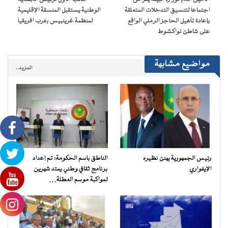
جديدة)
اجتماعا لتنسيق التدخلات المتعلقة
الوطنية يستقبل المنسقة الإقليمية
بإعادة تأهيل الحاجز الرملي الواقع
لمنظمة غرينبيس بغرب افريقيا
على شاطئ نواكشوط
مواضيع مشابهة
المزيد..
رئيس الجمهورية يهنئ نظيره
الناطق باسم الحكومة: تم إعداد
الإيفواري
برنامج ثقافي وطني يمتد شهرين
لمواكبة موسم العطلة…