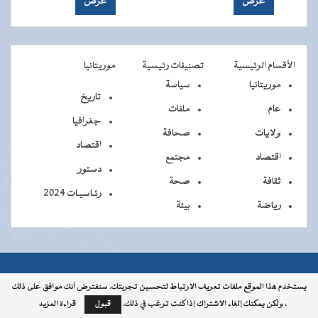
الأقسام الرئيسية
تصنيفات رئيسية
موريتانيا
موريتانيا
سياسة
تاريخ
عام
ملفات
جغرافيا
ولايات
صحافة
اقتصاد
اقتصاد
مجتمع
دستور
ثقافة
صحة
رئـاسيـات 2024
رياضة
بيئة
جميــــع
جميع الحقوق محفوظة © 2026 - الوكالة الموريتانية للأنباء
يستخدم هذا الموقع ملفات تعريف الارتباط لتحسين تجربتك. سنفترض أنك موافق على ذلك
، ولكن يمكنك إلغاء الاشتراك إذا كنت ترغب في ذلك.
قبول
قراءة المزيد