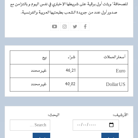
للصحافة" وبثت أول برقية على شريطها الإخباري في نفس اليوم و بالتزامن مع
صدور أول عدد من جريدة الشعب بطبعتيها العربية والفرنسية.
أسعار العملات
شراء
بيع
Euro
46,21
غير محدد
Dollar US
40,02
غير محدد
الأرشيف
:
البحث
: