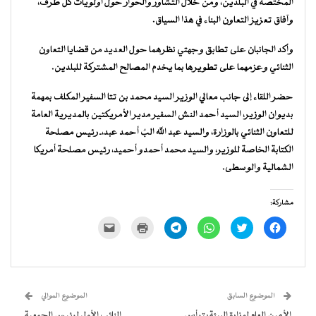
المختصة في البلدين، ومن خلال التشاور والحوار حول أولويات كل طرف،
وآفاق تعزيز التعاون البناء في هذا السياق.
وأكد الجانبان على تطابق وجهتي نظرهما حول العديد من قضايا التعاون
الثنائي وعزمهما على تطويرها بما يخدم المصالح المشتركة للبلدين.
حضر اللقاء إلى جانب معالي الوزير السيد محمد بن‌ تتا السفير المكلف بمهمة
بديوان الوزير، السيد أحمد النش السفير مدير الأمريكتين بالمديرية العامة
للتعاون الثنائي بالوزارة، والسيد عبد الله البُ أحمد عبد،ـ رئيس مصلحة
الكتابة الخاصة للوزير، والسيد محمد أحمدو أحميد، رئيس مصلحة أمريكا
الشمالية والوسطى.
مشاركة:
انقر
اضغط
انقر
انقر
اضغط
النقر
للمشاركة
للمشاركة
للمشاركة
للمشاركة
للطباعة
لإرسال
على
على
على
على
(فتح
رابط
فيسبوك
تويتر
WhatsApp
Telegram
في
عبر
(فتح
(فتح
(فتح
(فتح
نافذة
البريد
في
في
في
في
جديدة)
الإلكتروني
نافذة
نافذة
نافذة
نافذة
إلى
جديدة)
جديدة)
جديدة)
جديدة)
صديق
(فتح
الموضوع السابق
الموضوع الموالي
في
نافذة
الأمين العام لوزارة البيئة يترأس
النائب الأول لرئيس الجمعية