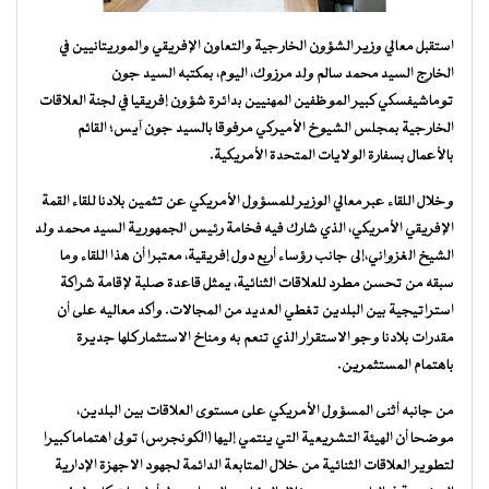
استقبل معالي وزير الشؤون الخارجية والتعاون الإفريقي والموريتانيين في
الخارج السيد محمد سالم ولد مرزوك، اليوم، بمكتبه السيد جون
توماشيفسكي كبير الموظفين المهنيين بدائرة شؤون إفريقيا في لجنة العلاقات
الخارجية بمجلس الشيوخ الأميركي مرفوقا بالسيد جون آيس؛ القائم
بالأعمال بسفارة الولايات المتحدة الأمريكية.
وخلال اللقاء عبر معالي الوزير للمسؤول الأمريكي عن تثمين بلادنا للقاء القمة
الإفريقي الأمريكي، الذي شارك فيه فخامة رئيس الجمهورية السيد محمد ولد
الشيخ الغزواني،إلى جانب رؤساء أربع دول إفريقية، معتبرا أن هذا اللقاء وما
سبقه من تحسن مطرد للعلاقات الثنائية، يمثل قاعدة صلبة لإقامة شراكة
استراتيجية بين البلدين تغطي العديد من المجالات. وأكد معاليه على أن
مقدرات بلادنا وجو الاستقرار الذي تنعم به ومناخ الاستثمار كلها جديرة
باهتمام المستثمرين.
من جانبه أثنى المسؤول الأمريكي على مستوى العلاقات بين البلدين،
موضحا أن الهيئة التشريعية التي ينتمي إليها (الكونجرس) تولى اهتماما كبيرا
لتطوير العلاقات الثنائية من خلال المتابعة الدائمة لجهود الاجهزة الإدارية