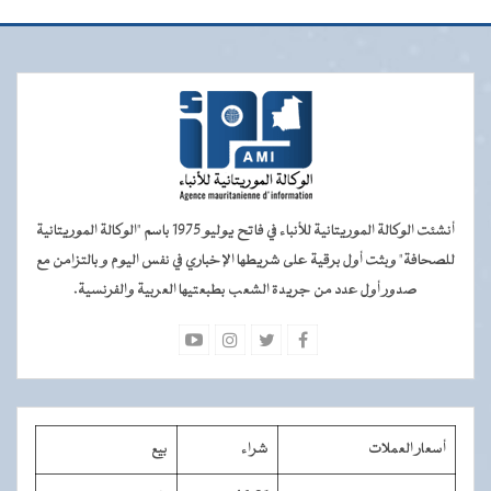
أنشئت الوكالة الموريتانية للأنباء في فاتح يوليو 1975 باسم "الوكالة الموريتانية
للصحافة" وبثت أول برقية على شريطها الإخباري في نفس اليوم و بالتزامن مع
صدور أول عدد من جريدة الشعب بطبعتيها العربية والفرنسية.
أسعار العملات
شراء
بيع