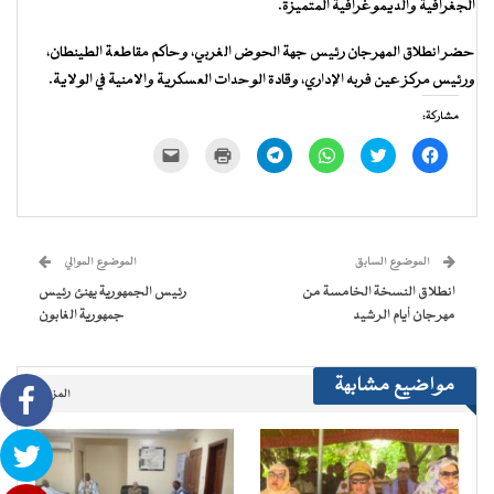
الجغرافية والديموغرافية المتميزة.
حضر انطلاق المهرجان رئيس جهة الحوض الغربي، وحاكم مقاطعة الطينطان،
ورئيس مركز عين فربه الإداري، وقادة الوحدات العسكرية والامنية في الولاية.
مشاركة:
انقر
اضغط
انقر
انقر
اضغط
النقر
للمشاركة
للمشاركة
للمشاركة
للمشاركة
للطباعة
لإرسال
على
على
على
على
(فتح
رابط
فيسبوك
تويتر
WhatsApp
Telegram
في
عبر
(فتح
(فتح
(فتح
(فتح
نافذة
البريد
في
في
في
في
جديدة)
الإلكتروني
نافذة
نافذة
نافذة
نافذة
إلى
جديدة)
جديدة)
جديدة)
جديدة)
صديق
(فتح
الموضوع السابق
الموضوع الموالي
في
نافذة
انطلاق النسخة الخامسة من
رئيس الجمهورية يهنئ رئيس
جديدة)
مهرجان أيام الرشيد
جمهورية الغابون
مواضيع مشابهة
المزيد..