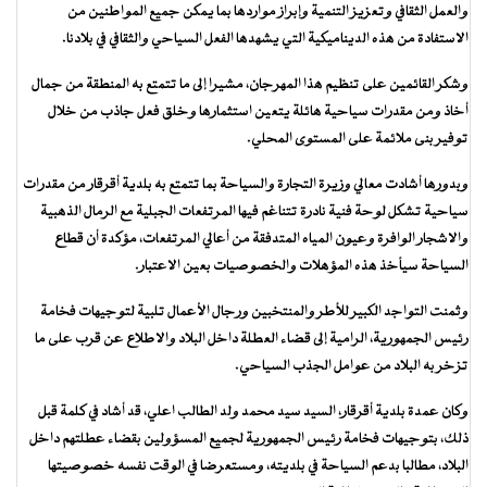
والعمل الثقافي وتعزيز التنمية وإبراز مواردها بما يمكن جميع المواطنين من
الاستفادة من هذه الديناميكية التي يشهدها الفعل السياحي والثقافي في بلادنا.
وشكر القائمين على تنظيم هذا المهرجان، مشيرا إلى ما تتمتع به المنطقة من جمال
أخاذ ومن مقدرات سياحية هائلة يتعين استثمارها وخلق فعل جاذب من خلال
توفير بنى ملائمة على المستوى المحلي.
وبدورها أشادت معالي وزيرة التجارة والسياحة بما تتمتع به بلدية أقرقار من مقدرات
سياحية تشكل لوحة فنية نادرة تتناغم فيها المرتفعات الجبلية مع الرمال الذهبية
والاشجار الوافرة وعيون المياه المتدفقة من أعالي المرتفعات، مؤكدة أن قطاع
السياحة سيأخذ هذه المؤهلات والخصوصيات بعين الاعتبار.
وثمنت التواجد الكبير للأطر والمنتخبين ورجال الأعمال تلبية لتوجيهات فخامة
رئيس الجمهورية، الرامية إلى قضاء العطلة داخل البلاد والاطلاع عن قرب على ما
تزخر به البلاد من عوامل الجذب السياحي.
وكان عمدة بلدية أقرقار، السيد سيد محمد ولد الطالب اعلي، قد أشاد في كلمة قبل
ذلك، بتوجيهات فخامة رئيس الجمهورية لجميع المسؤولين بقضاء عطلتهم داخل
البلاد، مطالبا بدعم السياحة في بلديته، ومستعرضا في الوقت نفسه خصوصيتها