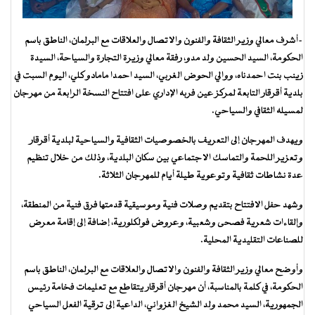
-أشرف معالي وزير الثقافة والفنون والاتصال والعلاقات مع البرلمان، الناطق باسم
الحكومة، السيد الحسين ولد مدو، رفقة معالي وزيرة التجارة والسياحة، السيدة
زينب بنت احمدناه، ووالي الحوض الغربي، السيد احمدا مامادو كلي، اليوم السبت في
بلدية أقرقار التابعة لمركز عين فربه الإداري على افتتاح النسخة الرابعة من مهرجان
لمسيله الثقافي والسياحي.
ويهدف المهرجان إلى التعريف بالخصوصيات الثقافية والسياحية لبلدية أقرقار
وتعزير اللحمة والتماسك الاجتماعي بين سكان البلدية، وذلك من خلال تنظيم
عدة نشاطات ثقافية وتوعوية طيلة أيام للمهرجان الثلاثة.
وشهد حفل الافتتاح بتقديم وصلات فنية وموسيقية قدمتها فرق فنية من المنطقة،
وإلقاءات شعرية فصحى وشعبية، وعروض فولكلورية، إضافة إلى إقامة معرض
للصناعات التقليدية المحلية.
وأوضح معالي وزير الثقافة والفنون والاتصال والعلاقات مع البرلمان، الناطق باسم
الحكومة، في كلمة بالمناسبة، أن مهرجان أقرقار يتقاطع مع تعليمات فخامة رئيس
الجمهورية، السيد محمد ولد الشيخ الغزواني، الداعية إلى ترقية الفعل السياحي