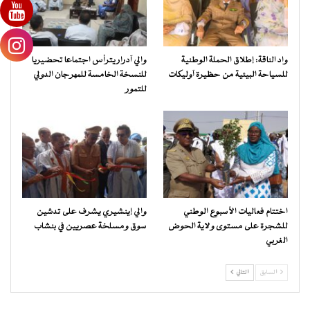
واد الناقة: إطلاق الحملة الوطنية
والي آدرار يترأس اجتماعا تحضيريا
للسياحة البيئية من حظيرة آوليكات
للنسخة الخامسة للمهرجان الدولي
للتمور
اختتام فعاليات الأسبوع الوطني
والي إينشيري يشرف على تدشين
للشجرة على مستوى ولاية الحوض
سوق ومسلخة عصريين في بنشاب
الغربي
السابق
التالي