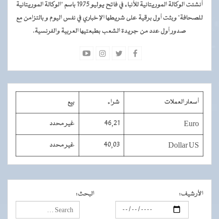
أنشئت الوكالة الموريتانية للأنباء في فاتح يوليو 1975 باسم "الوكالة الموريتانية
للصحافة" وبثت أول برقية على شريطها الإخباري في نفس اليوم و بالتزامن مع
صدور أول عدد من جريدة الشعب بطبعتيها العربية والفرنسية.
أسعار العملات
شراء
بيع
Euro
46,21
غير محدد
Dollar US
40,03
غير محدد
الأرشيف
:
البحث
: