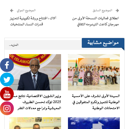
نافذة
نافذة
نافذة
نافذة
إلى
جديدة)
جديدة)
جديدة)
جديدة)
صديق
(فتح
الموضوع السابق
الموضوع الموالي
في
نافذة
انطلاق فعاليات النسخة الأولى من
ألاك : افتتاح ورشة تكوينية لتعزيز
جديدة)
مهرجان كاعت التيدومه الثقافي
قدرات النساء المنتخبات
مواضيع مشابهة
المزيد..
السيدة الأولى تشرف على الأمسية
وزير الشؤون الاقتصادية: نتائج مسح
الوطنية للتميز وتكرم المتفوقين في
2025 تؤكد تحسن الظروف
الامتحانات الوطنية
المعيشية وتراجع معدلات الفقر