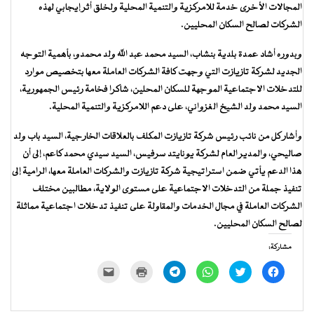
المجالات الأخرى خدمة للامركزية والتنمية المحلية ولخلق أثر إيجابي لهذه
الشركات لصالح السكان المحليين.
وبدوره أشاد عمدة بلدية بنشاب، السيد محمد عبد الله ولد محمدو، بأهمية التوجه
الجديد لشركة تازيازت التي وجهت كافة الشركات العاملة معها بتخصيص موارد
للتدخلات الاجتماعية الموجهة للسكان المحلين، شاكرا فخامة رئيس الجمهورية،
السيد محمد ولد الشيخ الغزواني، على دعم اللامركزية والتنمية المحلية.
وأشار كل من نائب رئيس شركة تازيازت المكلف بالعلاقات الخارجية، السيد باب ولد
صاليحي، والمدير العام لشركة يونايتد سرفيس، السيد سيدي محمد كاعم، إلى أن
هذا الدعم يأتي ضمن استراتيجية شركة تازيازت والشركات العاملة معها، الرامية إلى
تنفيذ جملة من التدخلات الاجتماعية على مستوى الولاية، مطالبين مختلف
الشركات العاملة في مجال الخدمات والمقاولة على تنفيذ تدخلات اجتماعية مماثلة
لصالح السكان المحليين.
مشاركة:
انقر
اضغط
انقر
انقر
اضغط
النقر
للمشاركة
للمشاركة
للمشاركة
للمشاركة
للطباعة
لإرسال
على
على
على
على
(فتح
رابط
فيسبوك
تويتر
WhatsApp
Telegram
في
عبر
(فتح
(فتح
(فتح
(فتح
نافذة
البريد
في
في
في
في
جديدة)
الإلكتروني