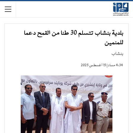
بلدية بنشاب تتسلم 30 طنا من القمح دعما
للمنمين
بنشاب
4:34 مساءً | 15 أغسطس 2025