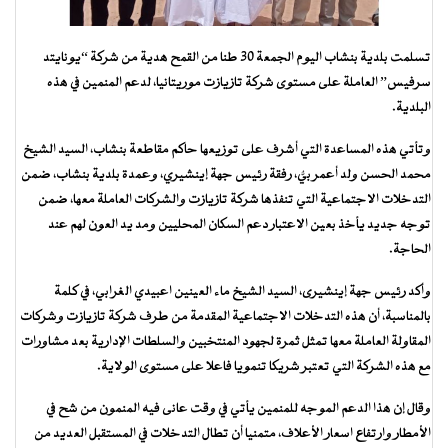
تسلمت بلدية بنشاب اليوم الجمعة 30 طنا من القمح هدية من شركة “يونايتد
سرفيس” العاملة على مستوى شركة تازيازت موريتانيا، لدعم المنمين في هذه
البلدية.
وتأتي هذه المساعدة التي أشرف على توزيعها حاكم مقاطعة بنشاب، السيد الشيخ
محمد الحسن ولد أعمر بيُّ، رفقة رئيس جهة إينشيري، وعمدة بلدية بنشاب، ضمن
التدخلات الاجتماعية التي تنفذها شركة تازيازت والشركات العاملة معها، ضمن
توجه جديد يأخذ بعين الاعتبار دعم السكان المحليين ومد يد العون لهم عند
الحاجة.
وأكد رئيس جهة إينشيرى، السيد الشيخ ماء العينين اعبيدي الغرابي، في كلمة
بالمناسبة، أن هذه التدخلات الاجتماعية المقدمة من طرف شركة تازيازت وشركات
المقاولة العاملة معها تمثل ثمرة لجهود المنتخبين والسلطات الإدارية بعد مشاورات
مع هذه الشركة التي تعتبر شريكا تنمويا فاعلا على مستوى الولاية.
وقال إن هذا الدعم الموجه للمنمين يأتي في وقت عانى فيه المنمون من شح في
الأمطار وارتفاع اسعار الأعلاف، متمنيا أن تطال التدخلات في المستقبل العديد من