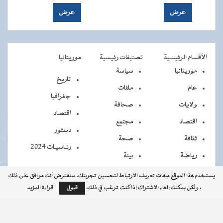
الأقسام الرئيسية
تصنيفات رئيسية
موريتانيا
موريتانيا
سياسة
تاريخ
عام
ملفات
جغرافيا
ولايات
صحافة
اقتصاد
اقتصاد
مجتمع
دستور
ثقافة
صحة
رئـاسيـات 2024
رياضة
بيئة
يستخدم هذا الموقع ملفات تعريف الارتباط لتحسين تجربتك. سنفترض أنك موافق على ذلك
، ولكن يمكنك إلغاء الاشتراك إذا كنت ترغب في ذلك.
قبول
قراءة المزيد
جميــــع
جميع الحقوق محفوظة © 2026 - الوكالة الموريتانية للأنباء