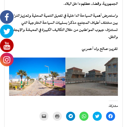
الجمهورية، وقضاء عطلهم داخل البلاد.
واستعرض أهمية السياحة الداخلية في تفعيل التنمية المحلية وتعزيز الترابط
بين مختلف أطياف المجتمع، مذكرا بسلبيات السياحة الخارجية التي
تستنزف جيوب المواطنين من خلال التكاليف الكبيرة في المعيشة والإيجار
والنقل.
تقرير: صالح ولد أعمر بي
مشاركة:
انقر
اضغط
انقر
انقر
اضغط
النقر
للمشاركة
للمشاركة
للمشاركة
للمشاركة
للطباعة
لإرسال
على
على
على
على
(فتح
رابط
فيسبوك
تويتر
WhatsApp
Telegram
في
عبر