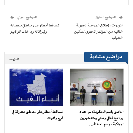
(فتح
(فتح
(فتح
(فتح
نافذة
البريد
في
في
في
في
جديدة)
الإلكتروني
نافذة
نافذة
نافذة
نافذة
إلى
جديدة)
جديدة)
جديدة)
جديدة)
صديق
(فتح
الموضوع السابق
الموضوع الموالي
في
نافذة
ازويرات : إطلاق المرحلة الجهوية
تساقط أمطار على مناطق بلعصابه
جديدة)
الثانية من المؤتمر الجهوي لتمكين
ولبراكانه وداخلت انواذيبو
الشباب
مواضيع مشابهة
المزيد..
الناطق باسم الحكومة: تم إعداد
تساقط أمطار على مناطق متفرقة في
برنامج ثقافي وطني يمتد شهرين
أربع ولايات
لمواكبة موسم العطلة…