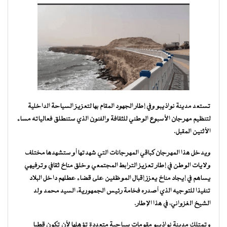
تستعد مدينة نواذيبو وفي إطار الجهود المقام بها لتعزيز السياحة الداخلية
لتنظيم مهرجان الأسبوع الوطني للثقافة والفنون الذي ستنطلق فعالياته مساء
الأثنين المقبل.
ويدخل هذا المهرجان كباقي المهرجانات التي شهدتها أو ستشهدها مختلف
ولايات الوطن في إطار تعزيز الترابط المجتمعي وخلق مناخ ثقافي وترفيهي
يساهم في إيجاد مناخ يعزز إقبال الموظفين على قضاء عطلهم داخل البلاد
تنفيذا للتوجيه الذي أصدره فخامة رئيس الجمهورية، السيد محمد ولد
الشيخ الغزواني، في هذا الإطار.
وتمتلك مدينة نواذيبو مقومات سياحية متعددة تؤهلها لأن تكون قطبا