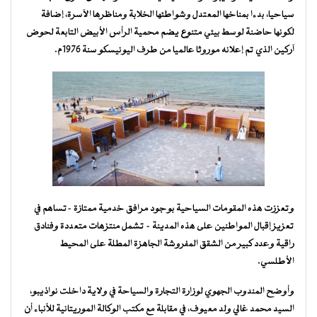
سياحيا، بدءا بمناخها المعتدل وشواطئها الخلابة ومناظرها الآسرة، إضافة
لكونها حاضنة لوسط بيئي متنوع يضم محمية الرأس الأبيض التابعة لحوض
آركين الذي تم إعلانه موروثا عالميا من طرف اليونيسكو سنة 1976م.
وتعززت هذه المقومات السياحية بوجود مرافق خدمية ممتازة -تساهم في
تعزيز إقبال المواطنين على هذه المدينة – تشمل منتزهات متعددة وفنادق
راقية وعدد كبير من الشقق المفروشة الجاهزة المطلة على المحيط
الأطلسي.
وأوضح المندوب الجهوي لوزارة التجارة والسياحة في ولاية داخلت نواذيبو،
السيد محمد غالي ولد معيوف، في مقابلة مع مكتب الوكالة الموريتانية للأنباء أن