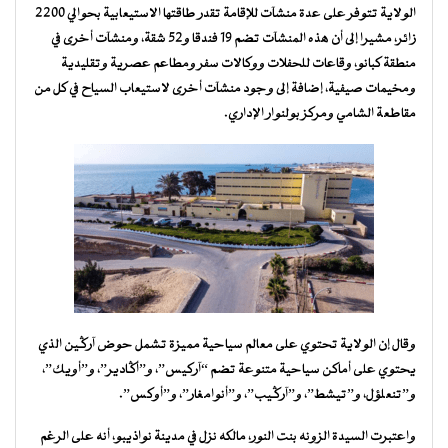
الولاية تتوفر على عدة منشآت للإقامة تقدر طاقتها الاستيعابية بحوالي 2200
زائر، مشيرا إلى أن هذه المنشآت تضم 19 فندقا و52 شقة، ومنشآت أخرى في
منطقة كبانو، وقاعات للحفلات ووكالات سفر ومطاعم عصرية وتقليدية
ومخيمات صيفية، إضافة إلى وجود منشآت أخرى لاستيعاب السياح في كل من
مقاطعة الشامي ومركز بولنوار الإداري.
وقال إن الولاية تحتوي على معالم سياحية مميزة تشمل حوض آرگين الذي
يحتوي على أماكن سياحية متنوعة تضم “آركيس”، و”أگادير”، و”أويك”،
و”تنعلؤل، و”تيشط”، و”آرگيب”، و”أنوامغار”، و”أوكس”.
واعتبرت السيدة الزونه بنت النور، مالكه نزل في مدينة نواذيبو، أنه على الرغم