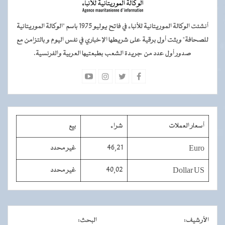
أنشئت الوكالة الموريتانية للأنباء في فاتح يوليو 1975 باسم "الوكالة الموريتانية
للصحافة" وبثت أول برقية على شريطها الإخباري في نفس اليوم و بالتزامن مع
صدور أول عدد من جريدة الشعب بطبعتيها العربية والفرنسية.
أسعار العملات
شراء
بيع
Euro
46,21
غير محدد
Dollar US
40,02
غير محدد
الأرشيف
:
البحث
: