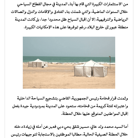
من الاستثمارات الكبيرة التي قام بها أبناء المدينة في مجال القطاع السياحي
خلال السنوات الماضية، والتي شملت بناء الفنادق والإقامات والنزل والصالات
الرياضية والترفيهية، إلا أن إقبال السياح ظل محدودا جدا، بل كانت المدينة
منطقة عبور إلى خارج البلاد، رغم توفرها على هذه الإمكانيات الكبيرة.
وثمنت قرار فخامة رئيس الجمهورية، القاضي بتشجيع السياحة الداخلية
واعتبرته لفتة كريمة من فخامته، ستعود على المدينة بمردودية جيدة بفعل
إقبال المواطنين المتوقع عليها خلال العطلة.
أما السيد محمد ولد عالي، مسير شقق بحي دبي فعبر عن أمله في زيادة دخله
خلال العطلة الصيفية الحالية، مطالبا الموظفين بالاستجابة لتوجيهات رئيس