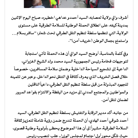
أشرف والي ولاية لعصابه، السيد أحمدو عداهي اخطيره، صباح اليوم الإثنين
بمدينة كيفه، على انطلاق الحملة الوطنية للسلامة الطرقية على مستوى
الولاية، التي تنظمها سلطة تنظيم النقل الطرقي تحت شعار: “سافر بسلام…
واستمتع بجمال الوطن (خريف آمن)”.
وفي كلمة بالمناسبة، أوضح السيد الوالي أن هذه الحملة تأتي استجابة
لتوجيهات فخامة رئيس الجمهورية السيد محمد ولد الشيخ الغزواني،
الداعية إلى تشجيع السياحة الداخلية وضمان سلامة المسافرين، خصوصاً
خلال فصل الخريف الذي يعرف كثافة في التنقل نحو الداخل. وعبّر عن تثمينه
للجهود المبذولة من قبل سلطة تنظيم النقل الطرقي، داعياً الناقلين
والمواطنين والمجتمع المدني إلى مزيد من اليقظة والالتزام بقواعد المرور
لضمان تنقل آمن.
من جانبه، أكد مدير الرقابة والتفتيش بسلطة تنظيم النقل الطرقي، السيد
أحمد شوقي أحمد الهادي، أن الحملة تندرج ضمن رؤية شاملة لتعزيز ثقافة
السلامة الطرقية، مشيراً إلى أن هذا الموضوع يحظى بأولوية وطنية قصوى،
حيث شكّل محور أول اجتماع لمجلس الوزراء عقب تنصيب رئيس