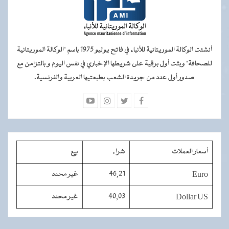
أنشئت الوكالة الموريتانية للأنباء في فاتح يوليو 1975 باسم "الوكالة الموريتانية
للصحافة" وبثت أول برقية على شريطها الإخباري في نفس اليوم و بالتزامن مع
صدور أول عدد من جريدة الشعب بطبعتيها العربية والفرنسية.
أسعار العملات
شراء
بيع
Euro
46,21
غير محدد
Dollar US
40,03
غير محدد