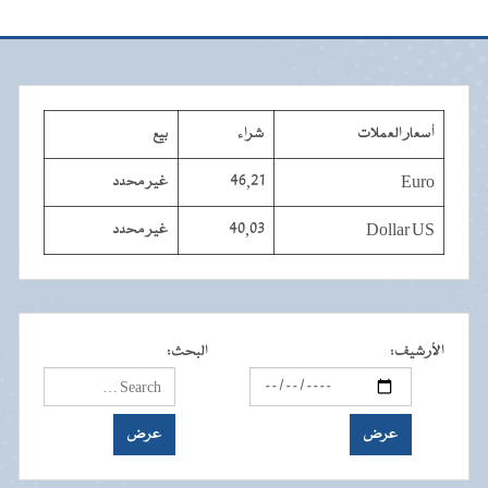
أسعار العملات
شراء
بيع
Euro
46,21
غير محدد
Dollar US
40,03
غير محدد
الأرشيف
:
البحث
: