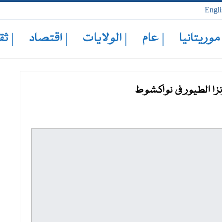
Engli
 موريتانيا
| عام
| الولايات
| اقتصاد
| ثق
ا الطيور فى نواكشوط