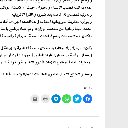
واوضح الامين العام لوزارة التنمية الريفية السيد محمد اخليفة ولد
المعدية التى تصيب الانسان والحيوان، حيث أن الانتشار الوبائي
والدولية للتصدي له خاصة بعد ظهوره فى القارة الافريقية.
وأبرز أن الحكومة الموريتانية اتخذت فى هذاالصدد اجراءات أملا 
انشئت لجنة وطنية من مختلف الوزارات وتم اعداد برنامج ياخذ بعين
متكامل الاختصاصات يضم قطاعات الصحة الحيوانية والصحة الع
وكان السيد راديزاف بافلوفيك، ممثل منظمة الاغذية والزراعة فى نو
فى مجال الوقاية من مرض انفلونزا الطيور فى موريتانيا وتدارس الو
المعطيات العامة فى ظهور الازمات الكبري الاقليمية والدولية التى 
وحضر الافتتاح الامناء العامون لقطاعات التجارة والصناعة التقليد
مشاركة:
انقر
اضغط
انقر
انقر
اضغط
النقر
للمشاركة
للمشاركة
للمشاركة
للمشاركة
للطباعة
لإرسال
على
على
على
على
(فتح
رابط
فيسبوك
تويتر
WhatsApp
في
Telegram
عبر
(فتح
(فتح
(فتح
(فتح
نافذة
البريد
في
في
في
في
جديدة)
الإلكتروني
نافذة
نافذة
نافذة
نافذة
إلى
جديدة)
جديدة)
جديدة)
جديدة)
صديق
(فتح