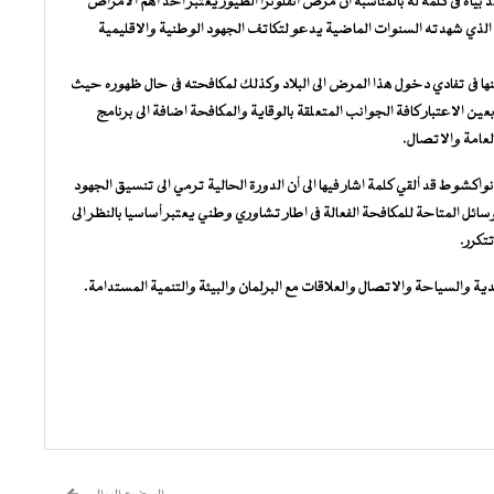
 بياه فى كلمة له بالمناسبة أن مرض انفلونزا الطيور يعتبر أحد اهم الامراض
 الذي شهدته السنوات الماضية يدعو لتكاتف الجهود الوطنية والاقليمية
منها فى تفادي دخول هذا المرض الى البلاد وكذلك لمكافحته فى حال ظهوره حيث
 الاعتبار كافة الجوانب المتعلقة بالوقاية والمكافحة اضافة الى برنامج
امة والاتصال.
اكشوط قد ألقي كلمة اشار فيها الى أن الدورة الحالية ترمي الى تنسيق الجهود
سائل المتاحة للمكافحة الفعالة فى اطار تشاوري وطني يعتبر أساسيا بالنظر الى
تتكرر.
ية والسياحة والاتصال والعلاقات مع البرلمان والبيئة والتنمية المستدامة.