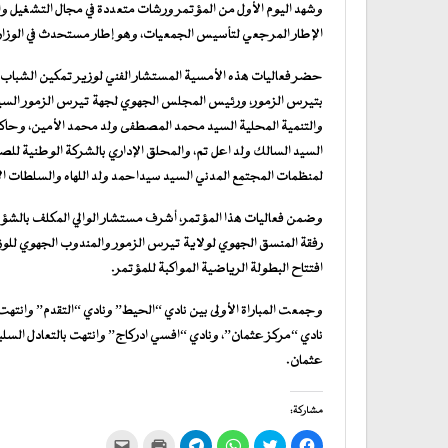
وشهد اليوم الأول من المؤتمر ورشات متعددة في مجال التشغيل و
الإطار المرجعي لتأسيس الجمعيات، وهو إطار مستحدث في الوزار
حضر فعاليات هذه الأمسية المستشار الفني لوزير تمكين الشباب 
بتيرس الزمور، ورئيس المجلس الجهوي لجهة تيرس الزمور السيد
والتنمية المحلية السيد محمد المصطفى ولد محمد الأمين، وحا
السيد السالك ولد اعل تم، والمحلق الإداري بالشركة الوطنية للص
لمنظمات المجتمع المدني السيد سيداحمد ولد اللهاه والسلطات الإ
وضمن فعاليات هذا المؤتمر، أشرف مستشار الوالي المكلف بالشؤ
رفقة المنسق الجهوي لولاية تيرس الزمور والمندوب الجهوي للوزا
افتتاح البطولة الرياضية المواكبة للمؤتمر.
وجمعت المباراة الأولى بين نادي “الحيط” ونادي “التقدم” وانتهت 
نادي “مركز عثمان”، ونادي “افسي ادركاج” وانتهت بالتعادل السلب
عثمان.
مشاركة:
انقر
اضغط
انقر
انقر
اضغط
النقر