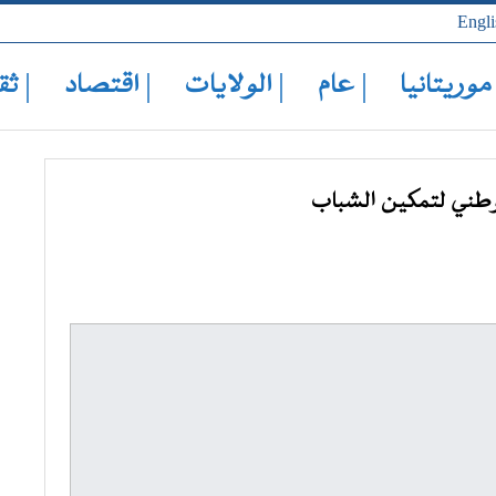
Engli
 موريتانيا
| عام
| الولايات
| اقتصاد
| ثق
وطني لتمكين الشباب