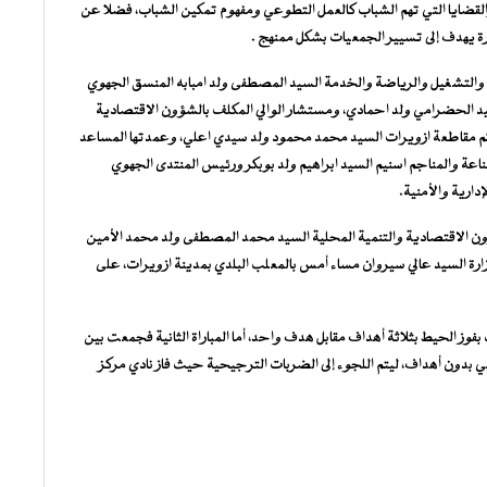
القضايا التي تهم الشباب كالعمل التطوعي ومفهوم تمكين الشباب، فضلا عن
ة يهدف إلى تسيير الجمعيات بشكل ممنهج .
والتشغيل والرياضة والخدمة السيد المصطفى ولد امبابه المنسق الجهوي
 الحضرامي ولد احمادي، ومستشار الوالي المكلف بالشؤون الاقتصادية
كم مقاطعة ازويرات السيد محمد محمود ولد سيدي اعلي، وعمدتها المساعد
ناعة والمناجم اسنيم السيد ابراهيم ولد بوبكر ورئيس المنتدى الجهوي
دارية والأمنية.
ون الاقتصادية والتنمية المحلية السيد محمد المصطفى ولد محمد الأمين
رة السيد عالي سيروان مساء أمس بالمعلب البلدي بمدينة ازويرات، على
بفوز الحيط بثلاثة أهداف مقابل هدف واحد، أما المباراة الثانية فجمعت بين
ي بدون أهداف، ليتم اللجوء إلى الضربات الترجيحية حيث فاز نادي مركز