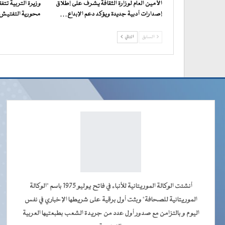
الأمين العام لوزارة الثقافة يشرف على إطلاق
وزيرة التربية تت
إصدارات أدبية جديدة ويؤكد دعم الإبداع…
محورية التفتيش ف
السابق
التالي
أنشئت الوكالة الموريتانية للأنباء في فاتح يوليو 1975 باسم "الوكالة
الموريتانية للصحافة" وبثت أول برقية على شريطها الإخباري في نفس
اليوم و بالتزامن مع صدور أول عدد من جريدة الشعب بطبعتيها العربية