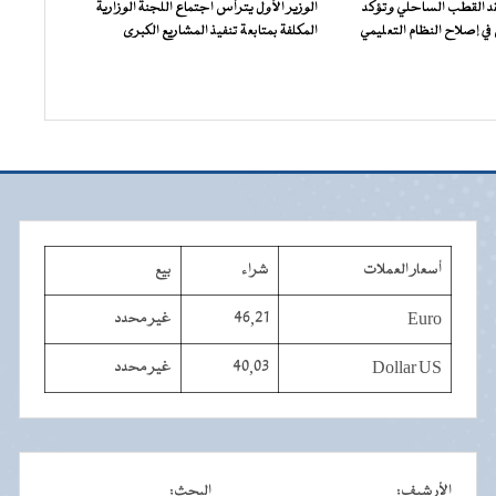
فقد القطب الساحلي وتؤكد
الوزير الأول يترأس اجتماع اللجنة الوزارية
ي إصلاح النظام التعليمي
المكلفة بمتابعة تنفيذ المشاريع الكبرى
أسعار العملات
شراء
بيع
Euro
46,21
غير محدد
Dollar US
40,03
غير محدد
الأرشيف
:
البحث
: