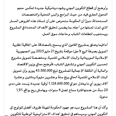
وأوضح أن قطاع التكوين المهني يشهد ديناميكية جديدة تعكس حجم
التحول الجاري فيه، من حيث البرامج والبنى التحتية والتخصصات
المستحدثة، مبرزًا أن الحكومة ستحرص على أن تسلك هذه القروض المسار
الذي تمت تعبئتها من أجله، بما يضمن تحقيق الأهداف المحددة في المشروع
ويستجيب لتطلعات الشباب وحاجات سوق العمل.
أما فيما يتعلق بمشروع القانون الذي يسمح بالمصادقة على اتفاقية إطارية
(تمويل بصيغة البيع لأجل) موقعة بتاريخ 21 مايو 2025 بين الجمهورية
الإسلامية الموريتانية والبنك الإسلامي للتنمية، ومخصصة لتمويل مشروع
تحسين التكوين المهني وتشغيل الشباب، فأوضح معالي وزير الاقتصاد
والمالية أن التكلفة الإجمالية للمشروع تبلغ 43.500.000 يورو، وأن تمويل
البنك الإسلامي للتنمية الحالي يبلغ ستة وعشرين مليونًا ومائتين وعشرة
آلاف يورو، أي ما يعادل حوالي 1.128.600.000 أوقية جديدة، يُسدد على مدى
20 سنة، من ضمنها فترة سماح تصل 4 سنوات، وبهامش ربح بواقع %1,9
سنويًا.
وأكد أن هذا المشروع سيدعم جهود الحكومة لتهيئة ظروف أفضل للولوج إلى
التكوين المهني، وسيساهم في تحقيق أهداف الاستراتيجية الوطنية للتكوين