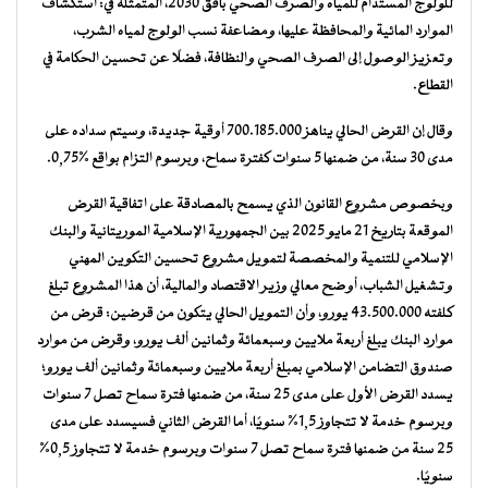
للولوج المستدام للمياه والصرف الصحي بأفق 2030، المتمثلة في: استكشاف
الموارد المائية والمحافظة عليها، ومضاعفة نسب الولوج لمياه الشرب،
وتعزيز الوصول إلى الصرف الصحي والنظافة، فضلًا عن تحسين الحكامة في
القطاع.
وقال إن القرض الحالي يناهز 700.185.000 أوقية جديدة، وسيتم سداده على
مدى 30 سنة، من ضمنها 5 سنوات كفترة سماح، وبرسوم التزام بواقع %0,75.
وبخصوص مشروع القانون الذي يسمح بالمصادقة على اتفاقية القرض
الموقعة بتاريخ 21 مايو 2025 بين الجمهورية الإسلامية الموريتانية والبنك
الإسلامي للتنمية والمخصصة لتمويل مشروع تحسين التكوين المهني
وتشغيل الشباب، أوضح معالي وزير الاقتصاد والمالية، أن هذا المشروع تبلغ
كلفته 43.500.000 يورو، وأن التمويل الحالي يتكون من قرضين: قرض من
موارد البنك يبلغ أربعة ملايين وسبعمائة وثمانين ألف يورو، وقرض من موارد
صندوق التضامن الإسلامي بمبلغ أربعة ملايين وسبعمائة وثمانين ألف يورو؛
يسدد القرض الأول على مدى 25 سنة، من ضمنها فترة سماح تصل 7 سنوات
وبرسوم خدمة لا تتجاوز 1,5% سنويًا، أما القرض الثاني فسيسدد على مدى
25 سنة من ضمنها فترة سماح تصل 7 سنوات وبرسوم خدمة لا تتجاوز 0,5%
سنويًا.