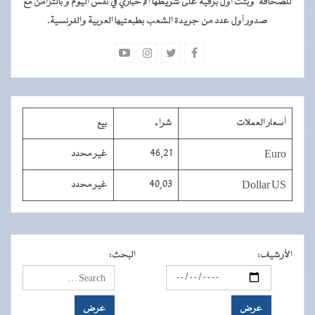
للصحافة" وبثت أول برقية على شريطها الإخباري في نفس اليوم و بالتزامن مع
صدور أول عدد من جريدة الشعب بطبعتيها العربية والفرنسية.
أسعار العملات
شراء
بيع
Euro
46,21
غير محدد
Dollar US
40,03
غير محدد
الأرشيف
:
البحث
: