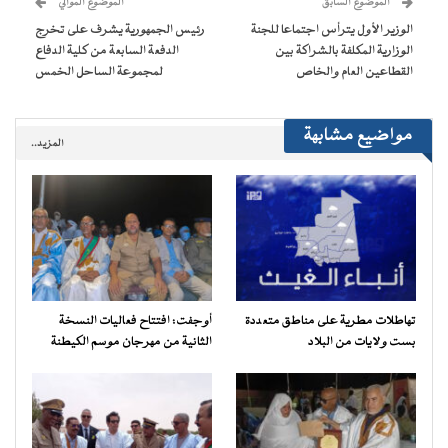
الموضوع السابق
الموضوع الموالي
في
نافذة
الوزير الأول يترأس اجتماعا للجنة
رئيس الجمهورية يشرف على تخرج
جديدة)
الوزارية المكلفة بالشراكة بين
الدفعة السابعة من كلية الدفاع
القطاعين العام والخاص
لمجموعة الساحل الخمس
مواضيع مشابهة
المزيد..
تهاطلات مطرية على مناطق متعددة
أوجفت: افتتاح فعاليات النسخة
بست ولايات من البلاد
الثانية من مهرجان موسم الكيطنة