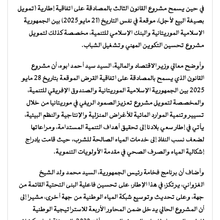
في حين يسمح مشروع القانون الثالث بالمصادقة على اتفاقية إطارية (تمويل
بصيغة البيع لأجل)، موقعة في نفس التاريخ (21 مايو 2025) بين الجمهورية
الإسلامية الموريتانية والبنك الإسلامي للتنمية، مخصصة كذلك لتمويل
مشروع تحسين التكوين المهني وتشغيل الشباب.
وأوضح معالي وزير الاقتصاد والمالية، السيد سيد أحمد ابوه، أن مشروع
القانون الذي يسمح بالمصادقة على اتفاقية القرض الموقعة بتاريخ 28 مايو
2025 بين الجمهورية الإسلامية الموريتانية والصندوق الإفريقي للتنمية،
والمخصصة لتمويل مشروع تعزيز الصمود الريفي في موريتانيا من خلال
تسيير وتنمية الموارد المائية للأغراض المنزلية والإنتاجية والنظم البيئية،
يأتي في إطار سعي بلادنا إلى تحقيق أهداف التنمية المستدامة، ومراعاتها
لضعف نسب النفاذ إلى خدمات المياه الصالحة للشرب، حيث قامت بإدراج
إشكالية المياه والصرف الصحي في مقدمة الأولويات التنموية.
وأضاف أن برنامج فخامة رئيس الجمهورية، السيد محمد ولد الشيخ
الغزواني، يرتكز، في هذا الإطار، على تحسين فاعلية البنى التحتية القائمة من
جهة، وعلى تحديث وتوسيع شبكة المياه الوطنية من جهة أخرى، مشيرا إلى
أن المشروع الحالي يدخل ضمن المحاور الأربعة للاستراتيجية الوطنية