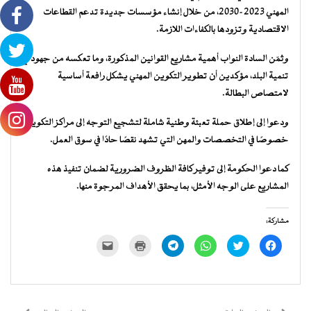
المهني 2023-2030، من خلال إنشاء مؤسسات جديدة تدعم القطاعات
الاقتصادية وتزودها بالكفاءات اللازمة.
وثمّن السادة النواب أهمية مشاريع القوانين المذكورة، وما تعكسه من جهود في
تنمية البلد، مؤكدين أن تطوير التكوين المهني يشكل رافعة أساسية
لامتصاص البطالة.
ودعوا إلى إطلاق حملة تعبئة وطنية شاملة لتشجيع التوجه إلى مراكز التكوين،
خصوصًا في التخصصات والمهن التي تشهد نقصًا حادًا في سوق العمل.
كما دعوا الحكومة إلى توفير كافة الظروف الضرورية لضمان تنفيذ هذه
المشاريع على الوجه الأمثل، بما يحقق الأهداف المرجوة منها.
مشاركة:
انقر
اضغط
انقر
انقر
اضغط
النقر
للمشاركة
للمشاركة
للمشاركة
للمشاركة
للطباعة
لإرسال
على
على
على
على
(فتح
رابط
فيسبوك
تويتر
WhatsApp
Telegram
في
عبر
(فتح
(فتح
(فتح
(فتح
نافذة
البريد
في
في
في
في
جديدة)
الإلكتروني
نافذة
نافذة
نافذة
نافذة
إلى
جديدة)
جديدة)
جديدة)
جديدة)
صديق
(فتح