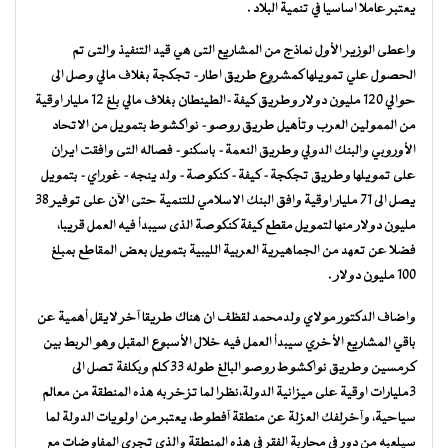
يعتبر عاملا اساسيا في تنمية البلاد .
واعطى الوزير الأول نماذج من المشاريع التى هي قيد التنفيذ والتى تم
الحصول علي تمويلها كمشروع طريق اطار- تجكجة بغلاف مالي وصل الى
حوالي 120 مليون دولار وطريق كيفة-الطينطان بغلاف مالي بلغ 12 مليار اوقية
من الممولين العرب وتأهيل طريق روصو- نواكشوط بتمويل من الاتحاد
الأوروبي والبنك الدولي وطريق النعمة- باسكنو- فصاله التى وافقت ايران
على تمويلها وطريق تجكجة- كيفة- كنكوصة- ولد ينجه- غوراي- بتمويل
يصل الى 71 مليار اوقية وافق البنك الاسلامي للتنمية حتى الآن على توفير 38
مليون دولار منها لتمويل مقطع كيفة كنكوصة الذى سيبدأ فيه العمل قريبا،
فضلا عن تعهد من الجماهيرية العربية الليبية بتمويل بعض المقاطع بمبلغ
100 مليون دولار .
واضاف الدكتور مولاي ولدمحمد لقظف ان هناك طريقا آخر لايقل أهمية عن
باقي المشاريع الأخري سيبدأ العمل فيه خلال الأسبوع المقبل وهو الربط بين
كرمسين وطريق نواكشوط روصو البالغ طوله 33 كلم وبكلفة تصل الى
3مليارات اوقية على ميزانية الدولة،نظرا لما تزخر به هذه المنطقة من معالم
سياحية، وآخرلفك العزلة عن منطقة آفطوط، يعتبر من اولويات الدولة لما
سيلعبه من دور في محاربة الفقر في هذه المنطقة والذى تجري المفاوضات مع