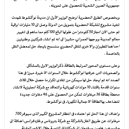
جمهورية الصين الشعبية للحصول على تمويله .
وبخصوص الطرق الحضرية اوضح الوزير الأول ان مدينة نواكشوط شهدت
تنفيذ مشروع للشبكة الحضرية بتمويل من الدولة وصل الى 10 مليارات اوقية
تم حتى الان انجاز 50 كلومترا من طولها البالغ 100 كلم مما ساهم فى تغيير
معالم المدينة ووجهها العمراني، مشيرا الى انه تم انشاء شركتين وطنيتين
احداهما للطيران والاخرى للنقل الحضري ستسمح بايجاد حل لمعضل النقل
بالعاصمة .
وعلى مستوى المحور المرتبط بالطاقة، ذكرالوزير الاول بالمشاكل
والصعوبات التى عرفتها انواكشوط خلال السنوات الاخيرة، مبرزا فى هذا
الصدد انه تم ايجاد حل لها سيمكن من تفادى تكرار ما حصل خلال ثلاث
سنوات قادمة باقتناء 10 مولدات كهربائية والتعاقد مع شركة انجليزية لانشاء
محطة بطاقة 36 ميغاوات تمكن من الحصول على 46 مغاوات جديدة
تتضاعف بهاالطاقة الاجمالية للكهرباء فى نواكشوط.
واضاف ان هذا الحل تم اعتماده فى انتظار المشروع الكبير الذى سيوفر 700
ميغاوات عن طريق الغاز بالشراكة مع شركة بتروناس وغازدفرانس،اضافة الى
مشروعين هامين سيقدمان الى شركائنا فى التنمية خلال الاشهر المقبلة