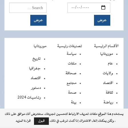
الأقسام الرئيسية
تصنيفات رئيسية
موريتانيا
موريتانيا
سياسة
تاريخ
عام
ملفات
جغرافيا
ولايات
صحافة
اقتصاد
اقتصاد
مجتمع
دستور
ثقافة
صحة
رئـاسيـات 2024
رياضة
بيئة
يستخدم هذا الموقع ملفات تعريف الارتباط لتحسين تجربتك. سنفترض أنك موافق على ذلك
، ولكن يمكنك إلغاء الاشتراك إذا كنت ترغب في ذلك.
قبول
قراءة المزيد