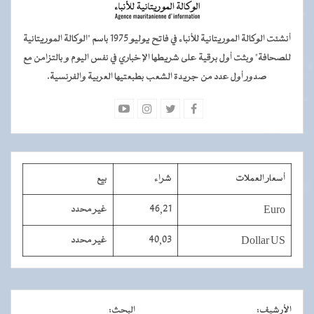
أنشئت الوكالة الموريتانية للأنباء في فاتح يوليو 1975 باسم "الوكالة الموريتانية
للصحافة" وبثت أول برقية على شريطها الإخباري في نفس اليوم و بالتزامن مع
صدور أول عدد من جريدة الشعب بطبعتيها العربية والفرنسية.
أسعار العملات
شراء
بيع
Euro
46,21
غير محدد
Dollar US
40,03
غير محدد
الأرشيف
:
البحث
: