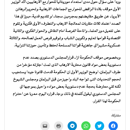
وردا على سؤال حول مدى استعداد موريتانيا للحوار مع الارهابيين،اكد الوزير
الأول موقف بلادنا الرافض للحوار مع الجماعات الارهابية وتحريرالرهائن
الأبرياء عن طريق مقايضتهم بمجرمين سجناء او تقديم فدية، مبرزا فى هذا
الصدد اعتماد ثلاث مقاربات لمعالجة الارهاب والتطرف،الأولى فكرية وتقوم
على تفعيل دور العلماء واتاحة الفرصة امام النقاش والحوار الفكري، والثانية
اقتصادية قوامها تعليم وتكوين الشباب وتوفير فرص العمل لصالحه، والثالثة
عسكرية،مشيراالى جاهزية قواتنا المسلحة لحفظ وتأمين حوزتنا الترابية.
وبخصوص موقف الحكومة ازاء قرارالمجلس الدستورى بصدد عدم
دستورية بعض مواد قانون محاربة الارهاب الذى تمت اجازته مؤخرا من
طرف البرلمان، اوضح الوزير الأول ان الحكومة قدمت قانونا جيدا يستجيب
لحجم التحديات التى تواجه البلد واجيز من قبل البرلمان ومجلس الشيوخ
لكنه لقي معارضة بحجة عدم دستورية بعض مواده واحيل بموجبها الى
المجلس الدستوري ليقول كلمته في ذلك وجاء قراره اليوم، معربا عن احترام
الحكومة لهذا القرار.
مشاركة:
انقر
اضغط
انقر
انقر
اضغط
النقر
للمشاركة
للمشاركة
للمشاركة
للمشاركة
للطباعة
لإرسال