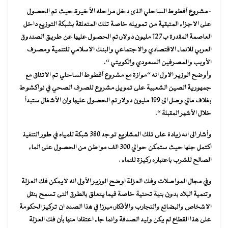
-مشروع آفطوط الساحلي الذى دخل مراحله الأخيرة،حيث تم الحصول
على الاجزاء المتبقية من تمويله خاصة تلك المتعلقة بشبكة التوزيع داخل
العاصمة المقدرة ب127 مليون دولار،تم الحصول عليها عن طريق الصندوق
العربي للانماء الاقتصادي والاجتماعي والبنك الاسلامي للتنمية ومصرف
الأوبب والمصرفين السعودي والكويتي “.
وأوضح الوزير الاول انه “موازة مع مشروع آفطوط الساحلي تم الاتفاق مع
جمهورية الصين الشعبية على تمويل مشروع للصرف الصحي في نواكشوط
بغلاف مالي وصل الى 199 مليون دولار تم الحصول عليها وان الأشغال ستبدأ
خلال الأشهر المقبلة “.
وأشار الى انه زيادة على تلك المشاريع توجد 380 شبكة للمياه في طور التنفيذ
اكتمل جلها حيث ستمكن حوالي 300 الف مواطن من الحصول على الماء
الصالح للشرب باعتباره ركيزة للنماء .
وفي مجال المواصلات وفك العزلة اوضح الوزير الأول انه لايمكن فك العزلة
وتنمية البلاد بدون بنية تحتية خاصة فيما يتعلق بالطرق التى تسمح بنقل
الاشخاص والبضائع والتجارب والأفكار،مبرزا في هذا الصدد ان تركيز الحكومة
على هذا القطاع لم يكن وليد الصدفة وانما جاء اعتقادا منها بأن فك العزلة