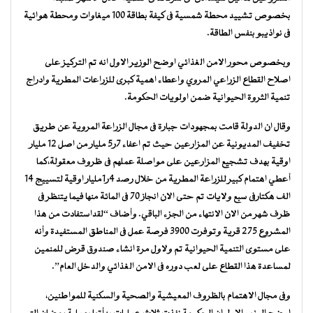
بخصوص تشييد محطة شمسية فى كيفة بطاقة 100 ميغاوات ومحطة هوائية
فى نواذيبو بنفس الطاقة.
وبخصوص محور الامن الغذائي اوضح الوزير الاول انه تم التركيز على
اصلاح القطاع الزراعي المروي واعطاء اهمية كبرى للزراعات المطرية وادراج
تنمية الثروة الحيوانية ضمن اولويات الحكومة.
وقال ان الدولة قامت بمجهودات جبارة فى مجال الزراعة المروية عن طريق
تخفيف المديونية عن المزارعين حيث تم اعفاء 7ر5 مليار من اصل 12 مليار
اوقية بهدف تشجيع المزارعين على مواصلة عملهم فى ظروف معقولة،كما
أعطي اهتمام كبير للزراعة المطرية من خلال رصد 4ر1مليار اوقية لتسييج 14
الف هكتارفى سبع ولايات تم حتى الان انجاز 70 فى المائة منها فيما يتنظر فى
ظرف شهر من الان الانتهاء من الجزء الباقي. وأضاف “لقداستفادت من هذا
المشروع 275 قرية وتوفرت 3900 فرصة عمل فى المناطق المستفيدة وأنه
على مستوى التنمية الحيوانية تم ولاول مرة انشاء صندوق قرض للمنمين
لمساعدة هذا القطاع على لعب دوره فى الامن الغذائي والدخل العام”.
وفى مجال الاهتمام بالظروف المعيشية والصحية والسكنية للمواطنين،