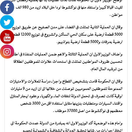
اوضح الوزير الاول ان الحكومة نفذت ثلاث عمليات بدأتها بعملية رمضان التى
لقيت اقبالا كبيرا واستفاد منها فى نواكشوط او داخل البلاد ازيد من 980 الف
مواطن .
وقال ان العملية الثانية تمثلت فى القضاء على مدن الصفيح عن طريق توزيع
5000 قطعة ارضية على سكان الحي الساكن والشروع فى توزيع 12000 قطعة
ارضية بعرفات و5000 قطعة ارضية بنواذيبو.
واضاف الوزيرالاول ان العملية الثالثة والاهم ضمن العمليات المنفذة فى اطار
تحسين ظروف المواطنين تمثلت فى استحداث علاوات للموظفين انطلاقا
من ترشيد المال العام.
وقال ان الحكومة قامت بتشخيص القطاع واجراء دراسة للعلاوات والامتيازات
الممنوحة للموظفين العموميين توصلت من خلالها الى ان ازيد من 9 مليارات
اوقية كانت تصرف فى تحمل الدولة لنفقات الماء والكهرباء وعقود ايجار المنازل
واقتناء السيارات ومتطلبات بنزينها مقابل استفادة اقل من 3000 شخص
معظمهم فى نواكشوط من اصل 37000 موظف .
وامام هذه الوضعية أكد الوزيرالاول انه بمبادرة من الدولة عمدت الحكومة الى
اتخاذ اجراءات من شانها تحقيق العدالة والشفافية والشمولية لجميع