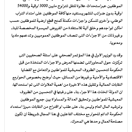
الموظفين عبراستحداث علاوة للنقل تتراوح مابين 3000 اوقية و54000
اوقية بدون ضرائب للشهر يستفيد منها كافة الموظفين على امتداد التراب
الوطني، وأخرى للسكن واجراءات مكملة كمنح قطع ارضية للموظفين حسب
اماكن تواجدهم وخلق آلية للاستفادة من القروض الميسرة المخصصة للبناء
وغير ذلك من الاجراءات التى تنصف الموظفين العموميين وتدعمهم ماديا
ومعنويا.
وقد رد الوزير الاول في هذا المؤتمر الصحفي على اسئلة الصحفيين التى
تركزت حول المحاورالتى تضمنها العرض والاجراءات المتخذة من قبل
الحكومة لتحسين الظروف المعيشية للمواطنين والتعامل مع القضايا
الاقتصادية والأمنية وغيرها من المسائل، حيث أوضح بخصوص الحوارمع
النقابات العمالية وتقليل هذه الاخيرة من اهمية العلاوات التى تم استحداثها،
ان الدولة اتخذت هذا الاجراء بناء على رغبتها في التحسين من الظروف
المعيشية للمواطنين وتحقيق العدالة والمساواة بين جميع الموظفين
وترشيد المال العام وليس بناء على طلب او اقتراح من النقابات ،مبرزا استعداد
الحكومة الدائم للحوار مع مختلف الفاعلين في هذا المجال شريطة ان تكون
مصلحةالعمال وحدها هي المحرك.