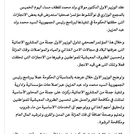
عقد الوزير الاول الدكتور مولاي ولد محمد لقظف مساء اليوم الخميس
بالمجمع الوزاري فى نواكشوط مؤتمرا صحفيا استعرض فيه بعض الانجازات
التى حققتها الحكومة في تنفيذها لبرنامج رئيس الجمهورية السيد محمد ولد
عبد العزيز .
وخلال هذا المؤتمر الصحفي تناول الوزير الاول جملة من المشاريع الانمائية
التى عرفتها البلاد فى مجالات الامن الغذائي والمياه والمواصلات وفك العزلة
وتحسين الظروف المعيشية للمواطنين وغيرها من الانجازات التى تحققت
فعلا وتلك التى هي قيد الانجاز .
واوضح الوزير الاول خلال عرضه بالمناسبةان الحكومة عملا ببرنامج رئيس
الجمهورية السيد محمد ولد عبد العزيز، عبر اصلاحات مؤسساتية وادارية
وتنفيذ جملة من المشاريع الانمائية، ركزت على جملة من المحاور الأساسية
تمثلت في مكافحة الفقر والعمل على تحسين الظروف المعيشية للمواطنين
وتحقيق أمنهم الغذائي وولوجهم الى الخدمات االاساسية من ماء شروب
وتعليم وصحة اضافة الى فك العزلة عن المدن والقرى وترشيد المال العام
ومكافحة الرشوة .