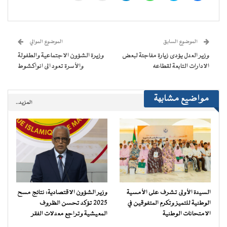
على
على
على
على
(فتح
رابط
فيسبوك
تويتر
WhatsApp
Telegram
في
عبر
(فتح
(فتح
(فتح
(فتح
نافذة
البريد
في
في
في
في
جديدة)
الإلكتروني
نافذة
نافذة
نافذة
نافذة
إلى
جديدة)
جديدة)
جديدة)
جديدة)
صديق
(فتح
الموضوع السابق
الموضوع الموالي
في
نافذة
وزير العدل يؤدى زيارة مفاجئة لبعض
وزيرة الشؤون الاجتماعية والطفولة
جديدة)
الادارات التابعة لقطاعه
والأسرة تعود الى انواكشوط
مواضيع مشابهة
المزيد..
السيدة الأولى تشرف على الأمسية
وزير الشؤون الاقتصادية: نتائج مسح
الوطنية للتميز وتكرم المتفوقين في
2025 تؤكد تحسن الظروف
الامتحانات الوطنية
المعيشية وتراجع معدلات الفقر