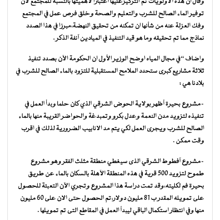
وقال ان هذه الاولويات تم التركيزعليها اعتبارا لأهميتها بالنسبة للمجتمع لأن
توفير الماء الصالح للشرب والتعليم والصحة وخلق فرص عمل في المجتمع
وفك العزلة عنه من شأنها ان تمكنه من تحقيق النهضة،مبرزا في هذا الصدد
نماذج مما تم تحقيقه وما هو قيد التنفيذ في الميادين آنفة الذكر .
واضاف “في مجال المياه اوضح الوزير الأول ان الحكومة الآن بصدد تنفيذ
ثلاثة مشاريع كبرى ستحدد الملامح المستقبلية للتزود بالماء الصالح للشرب في
بلادنا هي :
-مشروع بحيرة أظهر بولاية الحوض الشرقي الذي كان حلما وبدأ العمل في
تنفيذه لتزويد مدن النعمة وعدل بكرو وتمبدغة والحواضر القريبة منها بالماء
الصالح للشرب ويجرى العمل لكي يتم مد الانابيب الضرورية لذلك في اقرب
وقت ممكن .
-مشروع آفطوط الشرقي الذى سيغطي منطقة مثلث الفقر وهو مشروع
طموح لتزويد 500 قرية في هذه المنطقة الآهلة بالسكان بالماء عن طريق
بحيرة فم لكليته،وقد تمت دراسة هذا المشروع وتجري الآن التعبئة للحصول
على تمويله المقدر ب 81 مليون دولار،تم الحصول حتى الان على 60 مليون
منها وفي انتظار استكمال الباقي ليبدأ العمل في المقاطع التى تم تمويلها .