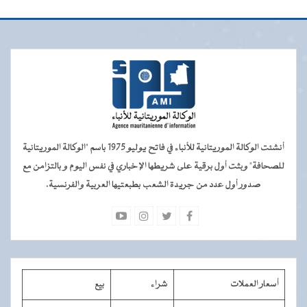
أنشئت الوكالة الموريتانية للأنباء في فاتح يوليو 1975 باسم "الوكالة الموريتانية
للصحافة" وبثت أول برقية على شريطها الإخباري في نفس اليوم و بالتزامن مع
صدور أول عدد من جريدة الشعب بطبعتيها العربية والفرنسية.
أسعار العملات
شراء
بيع