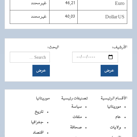
Euro
46,21
غير محدد
Dollar US
40,03
غير محدد
الأرشيف
:
البحث
:
الأقسام الرئيسية
تصنيفات رئيسية
موريتانيا
موريتانيا
سياسة
تاريخ
عام
ملفات
جغرافيا
ولايات
صحافة
اقتصاد