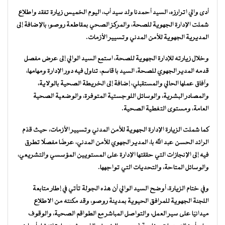
أدى والي اترارزه، السيد أحمدنا ولد سيد أب، اليوم الخميس زيارة تفقد واطلاع
شملت الإدارة الجهوية للصحة، والمركز الصحي بمقاطعة روصو، بالإضافة إلى
المديرية الجهوية للأمن المدني وتسيير الأزمات.
وخلال زيارته للإدارة الجهوية للصحة، استمع السيد الوالي إلى عرض مفصل
قدمه المدير الجهوي للصحة، السيد با قاسم، تناول فيه دور الإدارة ومهامها،
وآفاق عملها الحالي والمستقبلي، إضافة إلى الخريطة الصحية بالولاية،
والمصادر البشرية، والوسائل اللوجستية المتوفرة، والوضعية الصحية
العامة، ومستوى التغطية الصحية.
كما شملت الزيارة الإدارة الجهوية للأمن المدني وتسيير الأزمات، حيث قدّم
الرائد الحسن عبد الله با، المدير الجهوي للأمن المدني، عرضًا مفصلًا تطرق
فيه إلى الإنجازات التي حققتها الإدارة على المستويين المؤسسي والتشريعي،
والوسائل المتاحة، والتحديات التي تواجهها.
وفي ختام الزيارة، أوضح السيد الوالي أن هذه الجولة تأتي في إطار متابعة
اللجنة الجهوية للمرافق الحيوية بمدينة روصو، وقد مكنته من الاطلاع
ميدانيًا على سير العمل، والتواصل المباشر مع الطواقم الصحية، والوقوف