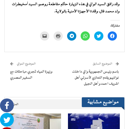
وقد رافق السيد الوالي في هذه الزيارة حاكم مقاطعة روصو، السيد أمخيطرات
ولد محمد فال، وقادة الأجهزة الأمنية بالولاية.
مشاركة:
انقر
اضغط
انقر
انقر
اضغط
النقر
للمشاركة
للمشاركة
للمشاركة
للمشاركة
للطباعة
لإرسال
على
على
على
على
(فتح
رابط
فيسبوك
تويتر
WhatsApp
Telegram
في
عبر
(فتح
(فتح
(فتح
(فتح
نافذة
البريد
في
في
في
في
جديدة)
الإلكتروني
نافذة
نافذة
نافذة
نافذة
إلى
جديدة)
جديدة)
جديدة)
جديدة)
صديق
(فتح
الموضوع السابق
الموضوع الموالي
في
نافذة
باسم رئيس الجمهورية والي داخلت
وزيرة المياه تُجري مباحثات مع
جديدة)
نواذيبو يقدم التعازي لأسرتي أهل
السفير المصري
اشريف احمد و أهل الجيل
مواضيع مشابهة
المزيد..