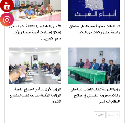
تساقطات مطرية جديدة على مناطق
الأمين العام لوزارة الثقافة يشرف على
واسعة بعشر ولايات من البلاد
إطلاق إصدارات أدبية جديدة ويؤكد
دعم الإبداع…
وزيرة التربية تتفقد القطب الساحلي
الوزير الأول يترأس اجتماع اللجنة
وتؤكد محورية التفتيش في إصلاح
الوزارية المكلفة بمتابعة تنفيذ المشاريع
النظام التعليمي
الكبرى
السابق
التالي