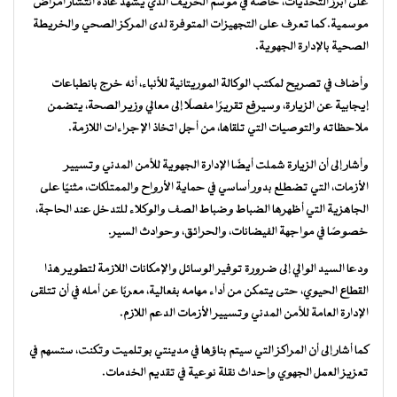
على أبرز التحديات، خاصة في موسم الخريف الذي يشهد عادة انتشار أمراض
موسمية. كما تعرف على التجهيزات المتوفرة لدى المركز الصحي والخريطة
الصحية بالإدارة الجهوية.
وأضاف في تصريح لمكتب الوكالة الموريتانية للأنباء، أنه خرج بانطباعات
إيجابية عن الزيارة، وسيرفع تقريرًا مفصلًا إلى معالي وزير الصحة، يتضمن
ملاحظاته والتوصيات التي تلقاها، من أجل اتخاذ الإجراءات اللازمة.
وأشار إلى أن الزيارة شملت أيضًا الإدارة الجهوية للأمن المدني وتسيير
الأزمات، التي تضطلع بدور أساسي في حماية الأرواح والممتلكات، مثنيًا على
الجاهزية التي أظهرها الضباط وضباط الصف والوكلاء للتدخل عند الحاجة،
خصوصًا في مواجهة الفيضانات، والحرائق، وحوادث السير.
ودعا السيد الوالي إلى ضرورة توفير الوسائل والإمكانات اللازمة لتطوير هذا
القطاع الحيوي، حتى يتمكن من أداء مهامه بفعالية، معربًا عن أمله في أن تتلقى
الإدارة العامة للأمن المدني وتسيير الأزمات الدعم اللازم.
كما أشار إلى أن المراكز التي سيتم بناؤها في مدينتي بوتلميت وتكنت، ستسهم في
تعزيز العمل الجهوي وإحداث نقلة نوعية في تقديم الخدمات.