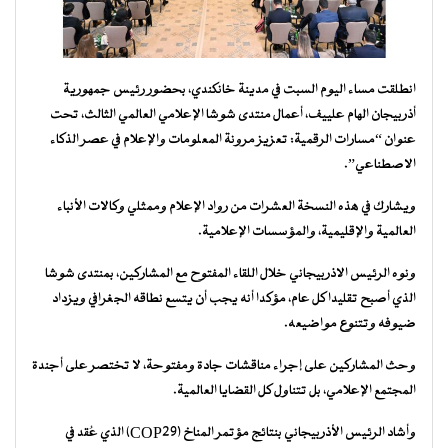
انطلقت مساء اليوم السبت في مدينة خانكندي، بحضور رئيس جمهورية
أذربيجان الهام علييف، أعمال منتدى شوشا الإعلامي العالمي الثالث، تحت
عنوان “مسارات الرقمية: تعزيز مرونة المعلومات والإعلام في عصر الذكاء
الاصطناعي”.
ويشارك في هذه النسخة العشرات من رواد الإعلام وممثلي وكالات الأنباء
العالمية والإقليمية، والمؤسسات الإعلامية.
ونوه الرئيس الاذربيجاني خلال اللقاء المفتوح مع المشاركين، بمنتدى شوشا
الذي أصبح تقليدا كل عام، مؤكدا أنه يجب أن يتسع نطاقه الجغرافي ويزداد
ضيوفه وتتنوع مواضيعه.
وحث المشاركين على إجراء مناقشات جادة ومفتوحة، لا تختصر على أجندة
المجتمع الإعلامي، بل تتناول كل القضايا العالمية.
وأشاد الرئيس الأذربيجاني بنتائج مؤتمر المناخ (COP29) الذي عُقد في