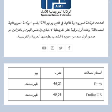
أنشئت الوكالة الموريتانية للأنباء في فاتح يوليو 1975 باسم "الوكالة الموريتانية
للصحافة" وبثت أول برقية على شريطها الإخباري في نفس اليوم و بالتزامن مع
صدور أول عدد من جريدة الشعب بطبعتيها العربية والفرنسية.
أسعار العملات
شراء
بيع
Euro
46,21
غير محدد
Dollar US
40,03
غير محدد