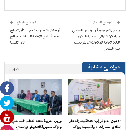
على
على
على
على
(فتح
رابط
فيسبوك
تويتر
WhatsApp
Telegram
في
عبر
(فتح
(فتح
(فتح
(فتح
نافذة
البريد
في
في
في
في
جديدة)
الإلكتروني
نافذة
نافذة
نافذة
نافذة
إلى
جديدة)
جديدة)
جديدة)
جديدة)
صديق
(فتح
الموضوع السابق
الموضوع الموالي
في
نافذة
رئيس الجمهورية والرئيس الصيني
أوجفت: المندوب العام لـ”تآزر” يضع
جديدة)
يتبادلان التهاني بمناسبة الذكرى
حجر أساس الإقامة الداخلية لصالح
الـ60 لإقامة العلاقات الدبلوماسية
120 تلميذًا
بين البلدين
مواضيع مشابهة
المزيد..
الأمين العام لوزارة الثقافة يشرف على
وزيرة التربية تتفقد القطب الساحلي
إطلاق إصدارات أدبية جديدة ويؤكد
وتؤكد محورية التفتيش في إصلاح