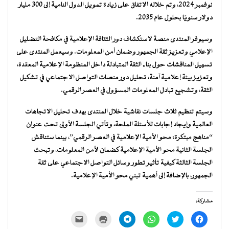
نوفمبر 2024، وتم خلاله الاتفاق على زيادة تمويل الدول النامية إلى 300 مليار
دولار سنويًا بحلول عام 2035.
وسيوفر المنتدى منصة لاستكشاف دور الثقافة الإعلامية في مكافحة التضليل
الإعلامي وتعزيز ثقة الجمهور وضمان أمن المعلومات. وسيعمل المنتدى على
تسهيل المناقشات حول بناء الثقة المتبادلة داخل المنظومة الإعلامية المعقدة،
وتعزيز بيئة إعلامية آمنة، تحليل دور منصات التواصل الاجتماعي في تشكيل
الثقة، وتشجيع تبادل المعلومات المسؤول في العصر الرقمي.
وسيتم تنظيم ثلاث جلسات نقاشية خلال المنتدى بهدف تحليل الاتجاهات
العالمية وإيجاد إجابات للأسئلة الملحة، وتأتي الجلسة الأولى تحت عنوان
“مناهج مبتكرة: محو الأمية الإعلامية في العصر الرقمي”، بينما ستناقش
الجلسة الثانية محو الأمية الإعلامية كضمان لأمن المعلومات، وتبحث
الجلسة الثالثة كيفية تأثير تطور وسائل التواصل الاجتماعي على ثقة
الجمهور، بالإضافة إلى أهمية تبني محو الأمية الإعلامية.
مشاركة:
انقر
اضغط
انقر
انقر
اضغط
النقر
للمشاركة
للمشاركة
للمشاركة
للمشاركة
للطباعة
لإرسال