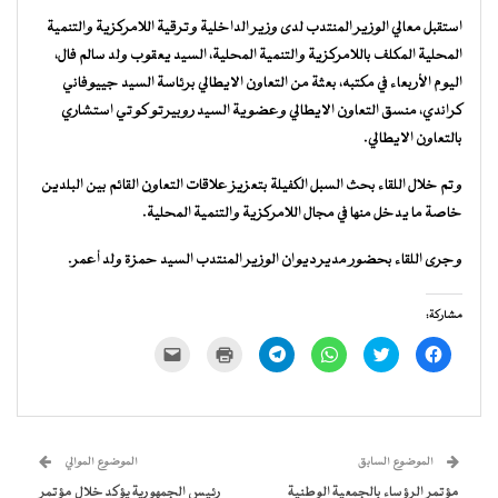
استقبل معالي الوزير المنتدب لدى وزير الداخلية وترقية اللامركزية والتنمية
المحلية المكلف باللامركزية والتنمية المحلية، السيد يعقوب ولد سالم فال،
اليوم الأربعاء في مكتبه، بعثة من التعاون الايطالي برئاسة السيد جييوفاني
كراندي، منسق التعاون الايطالي وعضوية السيد روبيرتو كوتي استشاري
بالتعاون الايطالي.
وتم خلال اللقاء بحث السبل الكفيلة بتعزيز علاقات التعاون القائم بين البلدين
خاصة ما يدخل منها في مجال اللامركزية والتنمية المحلية.
وجرى اللقاء بحضور مدير ديوان الوزير المنتدب السيد حمزة ولد أعمر.
مشاركة:
انقر
اضغط
انقر
انقر
اضغط
النقر
للمشاركة
للمشاركة
للمشاركة
للمشاركة
للطباعة
لإرسال
على
على
على
على
(فتح
رابط
فيسبوك
تويتر
WhatsApp
Telegram
في
عبر
(فتح
(فتح
(فتح
(فتح
نافذة
البريد
في
في
في
في
جديدة)
الإلكتروني
نافذة
نافذة
نافذة
نافذة
إلى
جديدة)
جديدة)
جديدة)
جديدة)
صديق
(فتح
الموضوع السابق
الموضوع الموالي
في
نافذة
مؤتمر الرؤساء بالجمعية الوطنية
رئيس الجمهورية يؤكد خلال مؤتمر
جديدة)