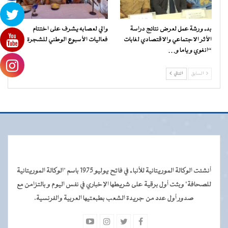
بدء ورشة عمل لعرض نتائج دراسة
والي لعصابه يشرف على اختتام
الأثر الاجتماعي والاقتصادي لغابات
فعاليات الأسبوع الوطني للشجرة
“انغوي و ياما و…
السابق
التالي
أنشئت الوكالة الموريتانية للأنباء في فاتح يوليو 1975 باسم "الوكالة الموريتانية
للصحافة" وبثت أول برقية على شريطها الإخباري في نفس اليوم و بالتزامن مع
صدور أول عدد من جريدة الشعب بطبعتيها العربية والفرنسية.