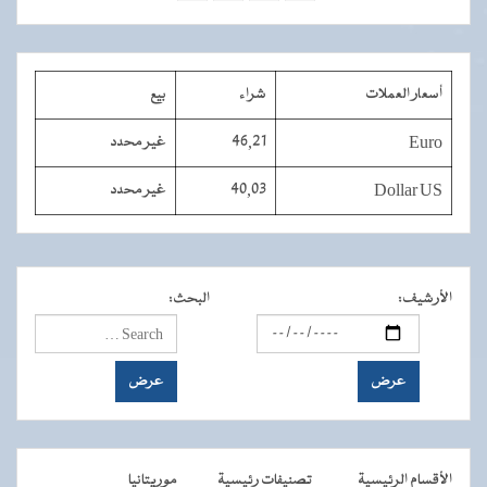
أسعار العملات
شراء
بيع
Euro
46,21
غير محدد
Dollar US
40,03
غير محدد
الأرشيف
:
البحث
:
الأقسام الرئيسية
تصنيفات رئيسية
موريتانيا