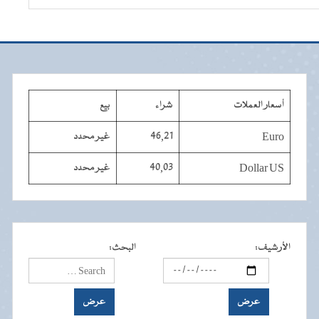
أسعار العملات
شراء
بيع
Euro
46,21
غير محدد
Dollar US
40,03
غير محدد
الأرشيف
:
البحث
: