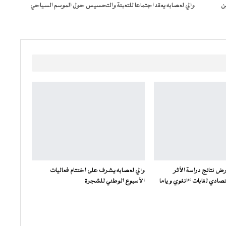
ن
والي لعصابه يعقد اجتماعا للتعبئة والتحسيس حول الموسم السياحي
ض نتائج دراسة الأثر
والي لعصابه يشرف على اختتام فعاليات
صادي لغابات “انغوي و ياما
الأسبوع الوطني للشجرة