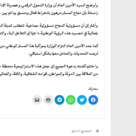
وأوضح السيد الأمين العام أن وزارة التحول الرقمي وعصرنة الإد
راسخة بأن نجاح المسار مرهون بانخراط فعّال ومنسق ودائم بين جم
وأشار إلى أن مسؤولية النجاح مسؤولية جماعية، تتطلب تعبئة 
بفعالية في تجسيد هذه الرؤية الوطنية، داعيًا إلى التفاعل البنّاء وا
كما جدد الأمين العام التزام الوزارة بمواكبة هذا المسار الوطني من
لرصد التحديات والتعامل معها بشكل استباقي.
واختتم كلمته بدعوة الجميع إلى جعل هذه الاستراتيجية منعطفًا ح
من العلاقة بين الدولة والمواطن، قوامه الشفافية، والثقة، والفعالية
مشاركة:
انقر
اضغط
انقر
انقر
اضغط
النقر
للمشاركة
للمشاركة
للمشاركة
للمشاركة
للطباعة
لإرسال
على
على
على
على
(فتح
رابط
فيسبوك
تويتر
WhatsApp
في
Telegram
عبر
(فتح
(فتح
(فتح
(فتح
نافذة
البريد
في
في
في
في
جديدة)
الإلكتروني
نافذة
نافذة
نافذة
نافذة
إلى
جديدة)
جديدة)
جديدة)
جديدة)
صديق
(فتح
الموضوع السابق
في
نافذة