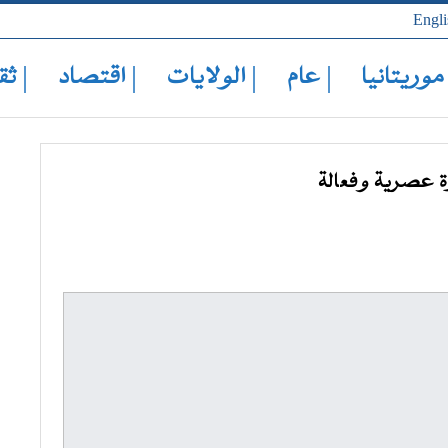
Engli
 موريتانيا
| عام
| الولايات
| اقتصاد
| ثق
رة عصرية وفعالة