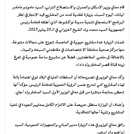
قام معالي وزير الإسكان والعمران والاستصلاح الترابي، السيد مامودو مامادو
انيانك، اليوم السبت، بزيارة تفقدية لعدد من المشاريع قيد الإنجاز في إطار
البرنامج الاستعجالي لتنمية مدينة نواكشوط، الذي أطلقه فخامة رئيس
الجمهورية السيد محمد ولد الشيخ الغزواني في الـ 20 يناير 2025.
شملت الزيارة عدة مشاريع حيوية في العاصمة، تتوزع على مجالات متنوعة،
منها مراكز صحية مختلفة الإختصاصات في مقاطعتي السبخه والميناء ،
بالإضافة إلى ملعبي المقاطعتين ، فضلاً عن مشروع ساحة عمومية في تفرغ
زينه قبالة قصر المختار ولد داداه.
وأكد معالي الوزير في تصريحاته أن السلطات العليا في البلاد تولي اهتماماً بالغاً
لهذه المشاريع التي تندرج ضمن الرؤية التنموية لفخامة الرئيس، مؤكداً أنها
تحظى بمتابعة مباشرة من قبل معالي الوزير الأول السيد المختار ولد أجاي.
وأضاف أن الوزارة ستظل حريصة على الالتزام الكامل بمعايير الجودة في تنفيذ
المشاريع وتلبية آجالها التعاقدية.
رافق معالي الوزير في هذه الزيارة مدير المباني والتجهيزات العمومية، السيد
إبراهيم ولد اسغير.