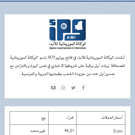
أنشئت الوكالة الموريتانية للأنباء في فاتح يوليو 1975 باسم "الوكالة الموريتانية
للصحافة" وبثت أول برقية على شريطها الإخباري في نفس اليوم و بالتزامن مع
صدور أول عدد من جريدة الشعب بطبعتيها العربية والفرنسية.
أسعار العملات
شراء
بيع
Euro
46,21
غير محدد