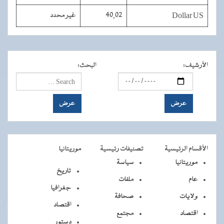
Dollar US
40,02
غير محدد
الأرشيف
:
البحث
:
الأقسام الرئيسية
تصنيفات رئيسية
موريتانيا
موريتانيا
سياسة
تاريخ
عام
ملفات
جغرافيا
ولايات
صحافة
اقتصاد
اقتصاد
مجتمع
دستور