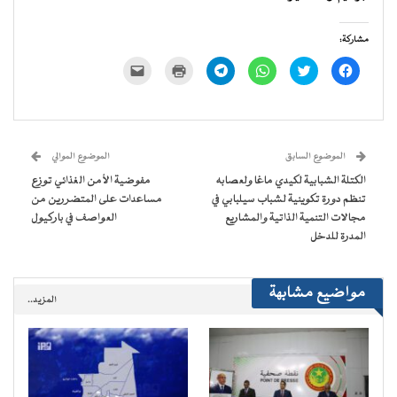
مشاركة:
انقر
اضغط
انقر
انقر
اضغط
النقر
للمشاركة
للمشاركة
للمشاركة
للمشاركة
للطباعة
لإرسال
على
على
على
على
(فتح
رابط
فيسبوك
تويتر
WhatsApp
Telegram
في
عبر
(فتح
(فتح
(فتح
(فتح
نافذة
البريد
في
في
في
في
جديدة)
الإلكتروني
نافذة
نافذة
نافذة
نافذة
إلى
جديدة)
جديدة)
جديدة)
جديدة)
صديق
(فتح
الموضوع السابق
الموضوع الموالي
في
نافذة
الكتلة الشبابية لكيدي ماغا ولعصابه
مفوضية الأمن الغذائي توزع
جديدة)
تنظم دورة تكوينية لشباب سيلبابي في
مساعدات على المتضررين من
مجالات التنمية الذاتية والمشاريع
العواصف في باركيول
المدرة للدخل
مواضيع مشابهة
المزيد..