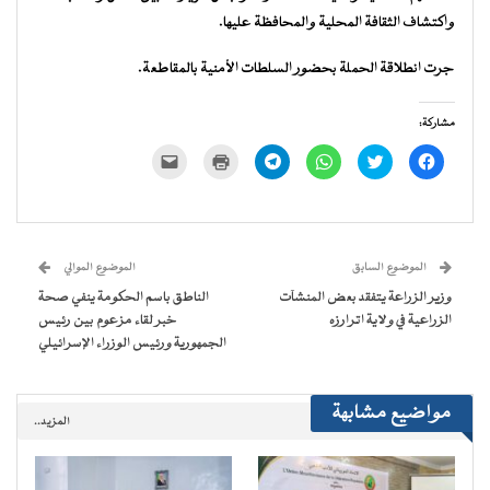
واكتشاف الثقافة المحلية والمحافظة عليها.
جرت انطلاقة الحملة بحضور السلطات الأمنية بالمقاطعة.
مشاركة:
انقر
اضغط
انقر
انقر
اضغط
النقر
للمشاركة
للمشاركة
للمشاركة
للمشاركة
للطباعة
لإرسال
على
على
على
على
(فتح
رابط
فيسبوك
تويتر
WhatsApp
Telegram
في
عبر
(فتح
(فتح
(فتح
(فتح
نافذة
البريد
في
في
في
في
جديدة)
الإلكتروني
نافذة
نافذة
نافذة
نافذة
إلى
جديدة)
جديدة)
جديدة)
جديدة)
صديق
(فتح
الموضوع السابق
الموضوع الموالي
في
نافذة
وزير الزراعة يتفقد بعض المنشآت
الناطق باسم الحكومة ينفي صحة
جديدة)
الزراعية في ولاية اترارزه
خبر لقاء مزعوم بين رئيس
الجمهورية ورئيس الوزراء الإسرائيلي
مواضيع مشابهة
المزيد..