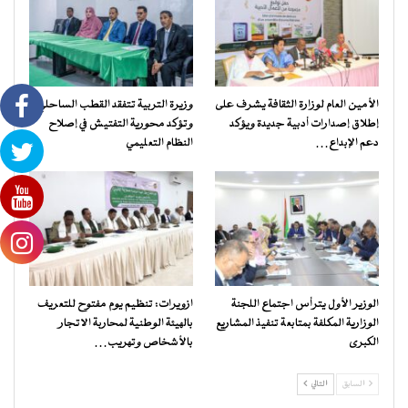
الأمين العام لوزارة الثقافة يشرف على
وزيرة التربية تتفقد القطب الساحلي
إطلاق إصدارات أدبية جديدة ويؤكد
وتؤكد محورية التفتيش في إصلاح
دعم الإبداع…
النظام التعليمي
الوزير الأول يترأس اجتماع اللجنة
ازويرات: تنظيم يوم مفتوح للتعريف
الوزارية المكلفة بمتابعة تنفيذ المشاريع
بالهيئة الوطنية لمحاربة الاتجار
الكبرى
بالأشخاص وتهريب…
السابق
التالي