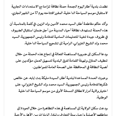
نظمت بلدية أطار اليوم الجمعة حملة نظافة تزامنا مع الاستعدادات الجارية
لاستقبال موسم السياحة الداخلية، المقرر افتتاحه يوم 17 من الشهر الجاري.
وأكد حاكم مقاطعة أطار، السيد محمد الأمين ولد الزين، في كلمة بالمناسبة، أن
هذه الحملة تستهدف نظافة أحياء المدينة من أجل ضمان استقبال الضيوف
في ظروف جيدة تنفيذا للتعليمات السامية لفخامة رئيس الجمهورية، السيد
محمد ولد الشيخ الغزواني، الرامية إلى تشجيع السياحة الداخلية.
ودعا السكان إلى ضرورة المساهمة الفعالة في إنجاح هذه الحملة من خلال
تنظيف المنازل وتهيئة القمامة لفرق البلدية لتسهيل العمل، مؤكدين على
أهمية النظافة في المحافظة على الصحة العامة للمواطنين.
وعبرت العمدة المساعدة لبلدية أطار، السيدة مليكة بنت إبابه، عن خالص
شكرها لفخامة رئيس الجمهورية، السيد محمد ولد الشيخ الغزواني، على
اختيار ولاية آدرار لانطلاق النسخة الأولى من موسم السياحة الداخلية
الوطنية.
ودعت سكان الولاية إلى المساهمة في هذه التظاهرة من خلال العودة إلى
مناطقهم الأصلية وإحياء سنة التعارف وتبادل الزيارات بين الأهل والأحبة