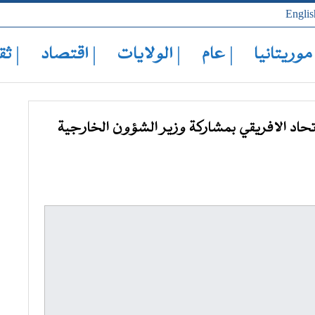
Englis
 موريتانيا
| عام
| الولايات
| اقتصاد
| ثق