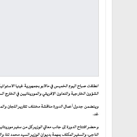
الشؤون الخارجية والتعاون الإفريقي والموريتانيين في الخارج ا
ويتضمن جدول أعمال الدورة مناقشة مختلف تقارير اللجان والمصادق
غد.
وحضر افتتاح الدورة إلى جانب معالي الوزير كل من سفير موريتانيا ف
الناجي، والسفير المكلف بمهمة بديوان الوزير السيد محمد تتا، وا