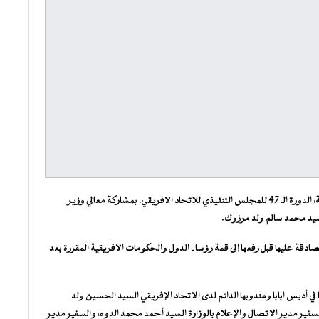
انطلقت صباح اليوم الخميس في مالابو بجمهورية غينيا الاستوائية، الدورة الـ 47 للمجلس التنفيذي للاتحاد الافريقي، بمشاركة معالي وزير
لسيد محمد سالم ولد مرزوك.
ة عليها قبل رفعها إلى قمة رؤساء الدول والحكومات الافريقية المقررة بعد
ي أدبس ابابا ومندوبها الدائم لدى الاتحاد الإفريقي السيد الحسين ولد
لسفير مدير الاتصال والإعلام بالوزارة السيد أحمد محمد الدوه، والسفير مدير