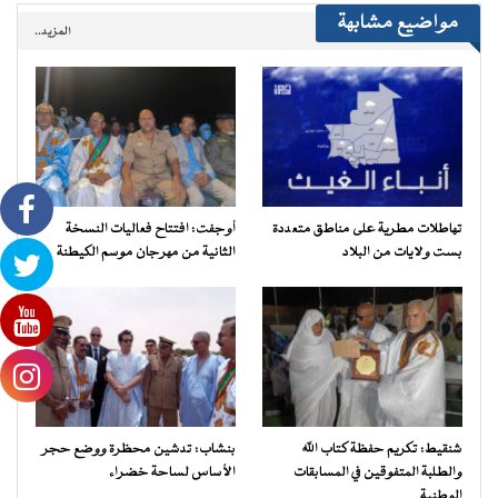
مواضيع مشابهة
المزيد..
تهاطلات مطرية على مناطق متعددة
أوجفت: افتتاح فعاليات النسخة
بست ولايات من البلاد
الثانية من مهرجان موسم الكيطنة
شنقيط: تكريم حفظة كتاب الله
بنشاب: تدشين محظرة ووضع حجر
والطلبة المتفوقين في المسابقات
الأساس لساحة خضراء
الوطنية