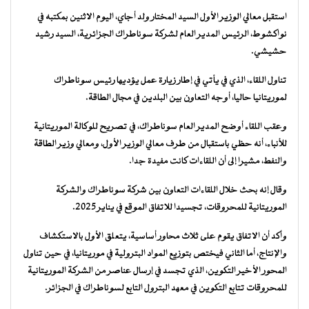
استقبل معالي الوزير الأول السيد المختار ولد أجاي، اليوم الاثنين بمكتبه في
نواكشوط، الرئيس المدير العام لشركة سوناطراك الجزائرية، السيد رشيد
حشيشي.
تناول اللقاء، الذي في يأتي في إطار زيارة عمل يؤديها رئيس سوناطراك
لموريتانيا حاليا، أوجه التعاون بين البلدين في مجال الطاقة.
وعقب اللقاء أوضح المدير العام سوناطراك، في تصريح للوكالة الموريتانية
للأنباء، أنه حظي باستقبال من طرف معالي الوزير الأول، ومعالي وزير الطاقة
والنفط، مشيرا إلى أن اللقاءات كانت مفيدة جدا.
وقال إنه بحث خلال اللقاءات التعاون بين شركة سوناطراك والشركة
الموريتانية للمحروقات، تجسيدا للاتفاق الموقع في يناير 2025.
وأكد أن الاتفاق يقوم على ثلاث محاور أساسية، يتعلق الأول بالاستكشاف
والإنتاج، أما الثاني فيختص بتوزيع المواد البترولية في موريتانيا، في حين تناول
المحور الأخير التكوين، الذي تجسد في إرسال عناصر من الشركة الموريتانية
للمحروقات تتابع التكوين في معهد البترول التابع لسوناطراك في الجزائر.