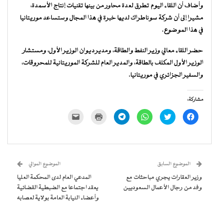
وأضاف أن اللقاء اليوم تطرق لعدة محاور من بينها تقنيات إنتاج الأسمدة،
مشيرا إلى أن شركة سوناطراك لديها خبرة في هذا المجال وستساعد موريتانيا
في هذا الموضوع.
حضر اللقاء معالي وزير النفط والطاقة، ومدير ديوان الوزير الأول، ومستشار
الوزير الأول المكلف بالطاقة، والمدير العام للشركة الموريتانية للمحروقات،
والسفير الجزائري في موريتانيا.
مشاركة:
انقر
اضغط
انقر
انقر
اضغط
النقر
للمشاركة
للمشاركة
للمشاركة
للمشاركة
للطباعة
لإرسال
على
على
على
على
(فتح
رابط
فيسبوك
تويتر
WhatsApp
Telegram
في
عبر
(فتح
(فتح
(فتح
(فتح
نافذة
البريد
في
في
في
في
جديدة)
الإلكتروني
نافذة
نافذة
نافذة
نافذة
إلى
جديدة)
جديدة)
جديدة)
جديدة)
صديق
(فتح
الموضوع السابق
الموضوع الموالي
في
نافذة
وزير العقارات يجري مباحثات مع
المدعي العام لدى المحكمة العليا
جديدة)
وفد من رجال الأعمال السعوديين
يعقد اجتماعا مع الضبطية القضائية
وأعضاء النيابة العامة بولاية لعصابه