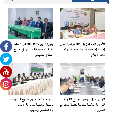
الأمين العام لوزارة الثقافة يشرف على
وزيرة التربية تتفقد القطب الساحلي
إطلاق إصدارات أدبية جديدة ويؤكد
وتؤكد محورية التفتيش في إصلاح
دعم الإبداع…
النظام التعليمي
الوزير الأول يترأس اجتماع اللجنة
ازويرات: تنظيم يوم مفتوح للتعريف
الوزارية المكلفة بمتابعة تنفيذ المشاريع
بالهيئة الوطنية لمحاربة الاتجار
الكبرى
بالأشخاص وتهريب…