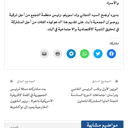
والأسرة.
بدوره أوضح السيد التجاني ولد اسويلم ، رئيس منظمة التجمع من أجل ترقية
روصو أن الجمعية دأبت على تقديم هذا الدعم لهذه الفئات من أجل المشاركة
في تحقيق التنمية الاقتصادية والاجتماعية في البلد.
مشاركة:
انقر
اضغط
انقر
انقر
اضغط
النقر
للمشاركة
للمشاركة
للمشاركة
للمشاركة
للطباعة
لإرسال
على
على
على
على
(فتح
رابط
فيسبوك
تويتر
WhatsApp
Telegram
في
عبر
(فتح
(فتح
(فتح
(فتح
نافذة
البريد
في
في
في
في
جديدة)
الإلكتروني
نافذة
نافذة
نافذة
نافذة
إلى
جديدة)
جديدة)
جديدة)
جديدة)
صديق
(فتح
الموضوع السابق
الموضوع الموالي
في
نافذة
الوزير الأول ونائب الرئيس الغامبي
بعد مشاركته ممثلا لرئيس
جديدة)
يترأسان اجتماعات الدورة السادسة
الجمهورية في القمة الإفريقية
للجنة العليا المشتركة للتعاون
الأمريكية بانغولا.. وزير الشؤون
الخارجية يعود إلى نواكشوط
مواضيع مشابهة
المزيد..