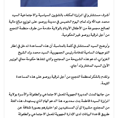
أشرف مستشار والي اترارزة المكلف بالشؤون السياسية والاجتماعية السيد
محمد عبدالله ولد لمام، اليوم الخميس في مدينة روصو، على توزيع مبالغ مالية
لصالح مجموعة من الأطفال الأيتام بالولاية مقدمة من طرف منظمة التجمع
من أجل ترقية روصو غير الحكومية.
وأوضح السيد المستشار، في كلمة بالمناسبة، أن هذه المساعدة تدخل في إطار
التوجيهات السامية لفخامة رئيس الجمهورية، السيد محمد ولد الشيخ
الغزواني، لدعم هذه الشريحة من المجتمع والتي تنفذها حكومة معالي الوزير
الأول السيد المختار ولد أجاي.
وتقدم بالشكر لمنظمة التجمع من أجل ترقية روصو على هذه المساعدة
القيمة.
من جانبها ثمنت المديرة الجهوية للعمل الاجتماعي والطفولة والأسرة بولاية
اترارزة السيدة فاطمة بنت سعدبوه، هذا الدعم الهام الذي يستهدف هذه الفئة
من المجتمع، مشيرة الى أن المستفيدين تم اختيارهم بصورة شفافة عن
طريق قاعدة البيانات لدى الإدارة الجهوية للعمل الاجتماعي والطفولة